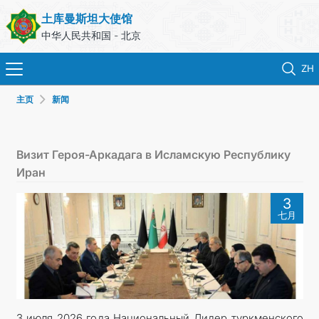
土库曼斯坦大使馆
中华人民共和国 - 北京
ZH
主页
新闻
首页
新闻
Визит Героя-Аркадага в Исламскую Республику
Иран
土库曼斯坦
3
七月
领事服务
外交部
联系我们
3 июля 2026 года Национальный Лидер туркменского