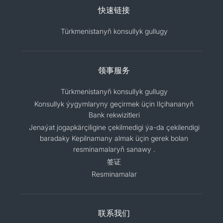
快速链接
Türkmenistanyň konsullyk gullugy
领事服务
Türkmenistanyň konsullyk gullugy
Konsullyk ýygymlaryny geçirmek üçin Ilçihananyň
Bank rekwizitleri
Jenaýat jogapkärçiligine çekilmedigi ýa-da çekilendigi
baradaky Kepilnamany almak üçin gerek bolan
resminamalaryň sanawy .
签证
Resminamalar
联系我们