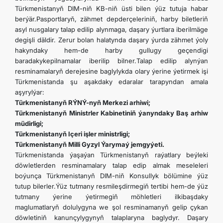
Türkmenistanyň DIM-niň KB-niň üsti bilen ýüz tutuja habar
berýär.Pasportlaryň, zähmet depderçeleriniň, harby biletleriň
asyl nusgalary talap edilip alynmaga, daşary ýurtlara iberilmäge
degişli däldir. Zerur bolan halatynda daşary ýurda zähmet ýoly
hakyndaky hem-de harby gullugy geçendigi
baradakykepilnamalar iberilip bilner.Talap edilip alynýan
resminamalaryň derejesine baglylykda olary ýerine ýetirmek işi
Türkmenistanda şu aşakdaky edaralar tarapyndan amala
aşyrylýar:
Türkmenistanyň RÝNÝ-nyň Merkezi arhiwi;
Türkmenistanyň Ministrler Kabinetiniň ýanyndaky Baş arhiw
müdirligi;
Türkmenistanyň Içeri işler ministrligi;
Türkmenistanyň Milli Gyzyl Ýarymaý jemgyýeti.
Türkmenistanda ýaşaýan Türkmenistanyň raýatlary beýleki
döwletlerden resminamalary talap edip almak meseleleri
boýunça Türkmenistanyň DIM-niň Konsullyk bölümine ýüz
tutup bilerler.Ýüz tutmany resmileşdirmegiň tertibi hem-de ýüz
tutmany ýerine ýetirmegiň möhletleri ilkibaşdaky
maglumatlaryň dolulygyna we şol resminamanyň gelip çykan
döwletiniň kanunçylygynyň talaplaryna baglydyr. Daşary