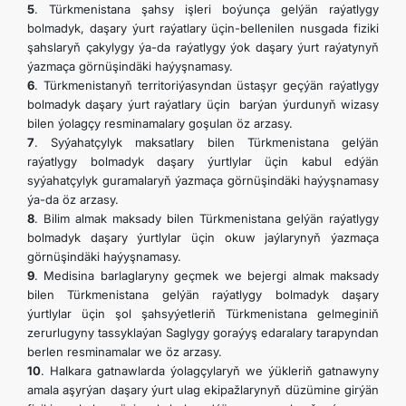
5
. Türkmenistana şahsy işleri boýunça gelýän raýatlygy
bolmadyk, daşary ýurt raýatlary üçin-bellenilen nusgada fiziki
şahslaryň çakylygy ýa-da raýatlygy ýok daşary ýurt raýatynyň
ýazmaça görnüşindäki haýyşnamasy.
6
. Türkmenistanyň territoriýasyndan üstaşyr geçýän raýatlygy
bolmadyk daşary ýurt raýatlary üçin barýan ýurdunyň wizasy
bilen ýolagçy resminamalary goşulan öz arzasy.
7
. Syýahatçylyk maksatlary bilen Türkmenistana gelýän
raýatlygy bolmadyk daşary ýurtlylar üçin kabul edýän
syýahatçylyk guramalaryň ýazmaça görnüşindäki haýyşnamasy
ýa-da öz arzasy.
8
. Bilim almak maksady bilen Türkmenistana gelýän raýatlygy
bolmadyk daşary ýurtlylar üçin okuw jaýlarynyň ýazmaça
görnüşindäki haýyşnamasy.
9
. Medisina barlaglaryny geçmek we bejergi almak maksady
bilen Türkmenistana gelýän raýatlygy bolmadyk daşary
ýurtlylar üçin şol şahsyýetleriň Türkmenistana gelmeginiň
zerurlugyny tassyklaýan Saglygy goraýyş edaralary tarapyndan
berlen resminamalar we öz arzasy.
10
. Halkara gatnawlarda ýolagçylaryň we ýükleriň gatnawyny
amala aşyrýan daşary ýurt ulag ekipažlarynyň düzümine girýän