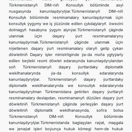
Türkmenistanyň DIM-niň Konsullyk bölüminde asyl
nusgasynda kanunlaşdyrylýar.Türkmenistanyň DIM-niň
Konsullyk bölüminde resminamalary kanunlaşdyrmak üçin
konsullyk ýygymy we iş ýüzünde edilen çykdajylaryň öwezini
dolmagyň hasabyna ýygym alynýar.Türkmenistanyň çäginde
ulanmak üçin daşary ýurt resminamalaryny
kanunlaşdyrmak.Türkmenistanyň çäginde ulanmak üçin
niýetlenen daşary ýurt resminamalary olaryň gelip çykan
döwletiniň Daşary işler ministrliginde ýa-da muňa ygtyýarly
edilen beýleki resmi döwlet edarasynda kanunlaşdyrylandan
soň Türkmenistanyň daşary ýurtlardaky diplomatik
wekilhanalarynda ýa-da konsullyk edaralarynda
kanunlaşdyrylýar. Türkmenistanyň daşary ýurtlardaky
diplomatik wekilhanalarynda we konsullyk edaralarynda
kanunlaşdyrylman Türkmenistana getirilen daşary ýurtlaryň
resminamalary deslapdan, resminamanyň düzülen daşary ýurt
döwletiniň Türkmenistanyň çäginde ýerleşýän daşary ýurt
döwletiniň diplomatik wekilhanasynda, soňra bolsa
Türkmenistanyň DIM-niň Konsullyk bölüminde
kanunlaşdyrylýar.Türkmenistanda baglaşylan raýat, maşgala
we jenaýat işleri boýunça hukuk kömegi hem-de hukuk