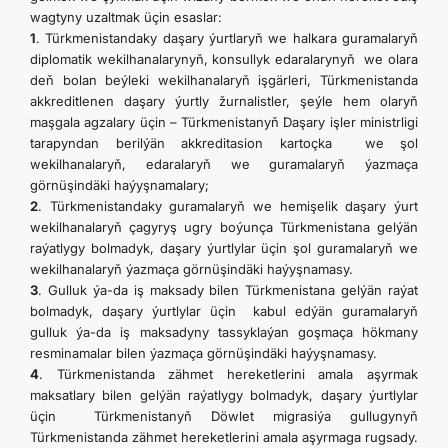
wagtyny uzaltmak üçin esaslar:
1
. Türkmenistandaky daşary ýurtlaryň we halkara guramalaryň
diplomatik wekilhanalarynyň, konsullyk edaralarynyň we olara
deň bolan beýleki wekilhanalaryň işgärleri, Türkmenistanda
akkreditlenen daşary ýurtly žurnalistler, şeýle hem olaryň
maşgala agzalary üçin – Türkmenistanyň Daşary işler ministrligi
tarapyndan berilýän akkreditasion kartoçka we şol
wekilhanalaryň, edaralaryň we guramalaryň ýazmaça
görnüşindäki haýyşnamalary;
2
. Türkmenistandaky guramalaryň we hemişelik daşary ýurt
wekilhanalaryň çagyryş ugry boýunça Türkmenistana gelýän
raýatlygy bolmadyk, daşary ýurtlylar üçin şol guramalaryň we
wekilhanalaryň ýazmaça görnüşindäki haýyşnamasy.
3
. Gulluk ýa-da iş maksady bilen Türkmenistana gelýän raýat
bolmadyk, daşary ýurtlylar üçin kabul edýän guramalaryň
gulluk ýa-da iş maksadyny tassyklaýan goşmaça hökmany
resminamalar bilen ýazmaça görnüşindäki haýyşnamasy.
4
. Türkmenistanda zähmet hereketlerini amala aşyrmak
maksatlary bilen gelýän raýatlygy bolmadyk, daşary ýurtlylar
üçin Türkmenistanyň Döwlet migrasiýa gullugynyň
Türkmenistanda zähmet hereketlerini amala aşyrmaga rugsady.