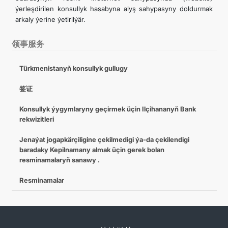
ýerleşdirilen konsullyk hasabyna alyş sahypasyny doldurmak
arkaly ýerine ýetirilýär.
领事服务
Türkmenistanyň konsullyk gullugy
签证
Konsullyk ýygymlaryny geçirmek üçin Ilçihananyň Bank
rekwizitleri
Jenaýat jogapkärçiligine çekilmedigi ýa-da çekilendigi
baradaky Kepilnamany almak üçin gerek bolan
resminamalaryň sanawy .
Resminamalar