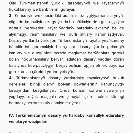
Olar Türkmenistanyň ýuridiki taraplarynyň we raýatlarynyň
hukuklaryny we bähbitlerini goraýar.
3
. Konsullyk wezipesindäki adamlar öz ygtyýarnamalarynyň
çäginde konsullyk okrugy ýa-da bu häkimiýetden gelip çykýan
notarial hereketleri, raýat ýagdaýy baradaky aktlaryň bellige
alynmagy, resminamalary we dürli aktlary kanunlaşdyrýar.
Daşary ýurtlarda ýerleşen Türkmenistanyň raýatlarynyňkanuny
bähbitlerini goramaklyk bilen,olara daşary ýurda gelmegiň
kanuny we düzgünleri barada maglumat berýär,olara gerekli
bolan hödürnamalary berýär, adatdan daşary ýagdaý dörän
halatynda howpsuzlygyň berjaý edilişini üpjün etmek boýunça
gerek bolan çäreleri ýerine ýetirýär.
4
. Türkmenistanyň daşary ýurtlardaky raýatlarynyň hukuk
derejeleri birinji olaryň bolýan döwletleriniň kanunçylygy
tarapyndan kesgitlenýär. Onda konsul konwensiýalarynyň
ýagdaýy, raýat, maşgala we jenaýat işlere hukuk kömegi
baradaky şertnama uly ähmiýete eýedir.
IV. Türkmenistanyň daşary ýurtlardaky konsullyk edaralary
we olaryň wezipeleri