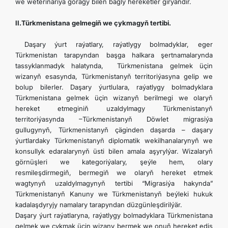
we weterinariýa goragy bilen bagly hereketler girýändir.
II.Türkmenistana gelmegiň we çykmagyň tertibi.
Daşary ýurt raýatlary, raýatlygy bolmadyklar, eger
Türkmenistan tarapyndan başga halkara şertnamalarynda
tassyklanmadyk halatynda, Türkmenistana gelmek üçin
wizanyň esasynda, Türkmenistanyň territoriýasyna gelip we
bolup bilerler. Daşary ýurtlulara, raýatlygy bolmadyklara
Türkmenistana gelmek üçin wizanyň berilmegi we olaryň
hereket etmeginiň uzaldylmagy Türkmenistanyň
territoriýasynda –Türkmenistanyň Döwlet migrasiýa
gullugynyň, Türkmenistanyň çäginden daşarda – daşary
ýurtlardaky Türkmenistanyň diplomatik wekilhanalarynyň we
konsullyk edaralarynyň üsti bilen amala aşyrylýar. Wizalaryň
görnüşleri we kategoriýalary, şeýle hem, olary
resmileşdirmegiň, bermegiň we olaryň hereket etmek
wagtynyň uzaldylmagynyň tertibi “Migrasiýa hakynda”
Türkmenistanyň Kanuny we Türkmenistanyň beýleki hukuk
kadalaşdyryjy namalary tarapyndan düzgünleşdirilýär.
Daşary ýurt raýatlaryna, raýatlygy bolmadyklara Türkmenistana
gelmek we çykmak üçin wizany bermek we onuň hereket ediş