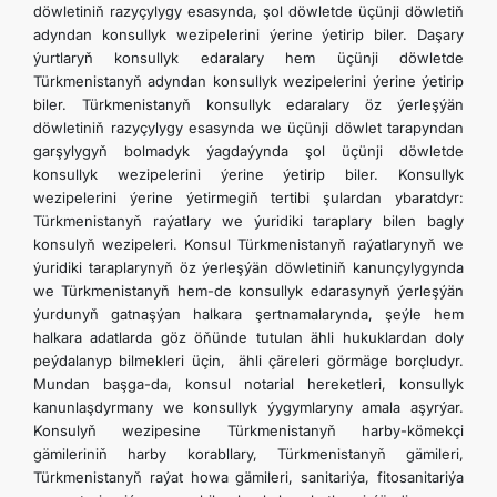
döwletiniň razyçylygy esasynda, şol döwletde üçünji döwletiň
adyndan konsullyk wezipelerini ýerine ýetirip biler. Daşary
ýurtlaryň konsullyk edaralary hem üçünji döwletde
Türkmenistanyň adyndan konsullyk wezipelerini ýerine ýetirip
biler. Türkmenistanyň konsullyk edaralary öz ýerleşýän
döwletiniň razyçylygy esasynda we üçünji döwlet tarapyndan
garşylygyň bolmadyk ýagdaýynda şol üçünji döwletde
konsullyk wezipelerini ýerine ýetirip biler. Konsullyk
wezipelerini ýerine ýetirmegiň tertibi şulardan ybaratdyr:
Türkmenistanyň raýatlary we ýuridiki taraplary bilen bagly
konsulyň wezipeleri. Konsul Türkmenistanyň raýatlarynyň we
ýuridiki taraplarynyň öz ýerleşýän döwletiniň kanunçylygynda
we Türkmenistanyň hem-de konsullyk edarasynyň ýerleşýän
ýurdunyň gatnaşýan halkara şertnamalarynda, şeýle hem
halkara adatlarda göz öňünde tutulan ähli hukuklardan doly
peýdalanyp bilmekleri üçin, ähli çäreleri görmäge borçludyr.
Mundan başga-da, konsul notarial hereketleri, konsullyk
kanunlaşdyrmany we konsullyk ýygymlaryny amala aşyrýar.
Konsulyň wezipesine Türkmenistanyň harby-kömekçi
gämileriniň harby korabllary, Türkmenistanyň gämileri,
Türkmenistanyň raýat howa gämileri, sanitariýa, fitosanitariýa