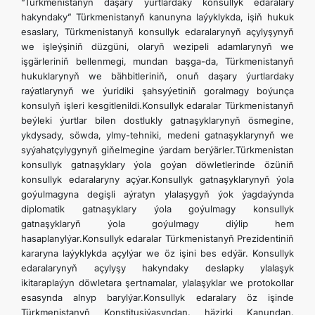
“Türkmenistanyň daşary ýurtlardaky konsullyk edaralary
hakyndaky” Türkmenistanyň kanunyna laýyklykda, işiň hukuk
esaslary, Türkmenistanyň konsullyk edaralarynyň açylyşynyň
we işleýşiniň düzgüni, olaryň wezipeli adamlarynyň we
işgärleriniň bellenmegi, mundan başga-da, Türkmenistanyň
hukuklarynyň we bähbitleriniň, onuň daşary ýurtlardaky
raýatlarynyň we ýuridiki şahsyýetiniň goralmagy boýunça
konsulyň işleri kesgitlenildi.Konsullyk edaralar Türkmenistanyň
beýleki ýurtlar bilen dostlukly gatnaşyklarynyň ösmegine,
ykdysady, söwda, ylmy-tehniki, medeni gatnaşyklarynyň we
syýahatçylygynyň giňelmegine ýardam berýärler.Türkmenistan
konsullyk gatnaşyklary ýola goýan döwletlerinde özüniň
konsullyk edaralaryny açýar.Konsullyk gatnaşyklarynyň ýola
goýulmagyna degişli aýratyn ylalaşygyň ýok ýagdaýynda
diplomatik gatnaşyklary ýola goýulmagy konsullyk
gatnaşyklaryň ýola goýulmagy diýlip hem
hasaplanylýar.Konsullyk edaralar Türkmenistanyň Prezidentiniň
kararyna laýyklykda açylýar we öz işini bes edýär. Konsullyk
edaralarynyň açylyşy hakyndaky deslapky ylalaşyk
ikitaraplaýyn döwletara şertnamalar, ylalaşyklar we protokollar
esasynda alnyp barylýar.Konsullyk edaralary öz işinde
Türkmenistanyň Konstitusiýasyndan, häzirki Kanundan,