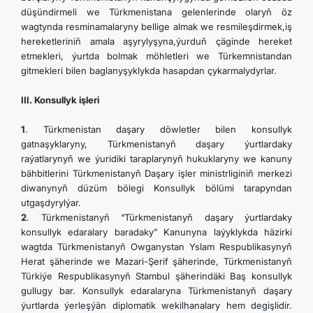
düşündirmeli we Türkmenistana gelenlerinde olaryň öz
wagtynda resminamalaryny bellige almak we resmileşdirmek,iş
hereketleriniň amala aşyrylyşyna,ýurduň çäginde hereket
etmekleri, ýurtda bolmak möhletleri we Türkemnistandan
gitmekleri bilen baglanyşyklykda hasapdan çykarmalydyrlar.
III. Konsullyk işleri
1
. Türkmenistan daşary döwletler bilen konsullyk
gatnaşyklaryny, Türkmenistanyň daşary ýurtlardaky
raýatlarynyň we ýuridiki taraplarynyň hukuklaryny we kanuny
bähbitlerini Türkmenistanyň Daşary işler ministrliginiň merkezi
diwanynyň düzüm bölegi Konsullyk bölümi tarapyndan
utgaşdyrylýar.
2
. Türkmenistanyň “Türkmenistanyň daşary ýurtlardaky
konsullyk edaralary baradaky” Kanunyna laýyklykda häzirki
wagtda Türkmenistanyň Owganystan Yslam Respublikasynyň
Herat şäherinde we Mazari-Şerif şäherinde, Türkmenistanyň
Türkiýe Respublikasynyň Stambul şäherindäki Baş konsullyk
gullugy bar. Konsullyk edaralaryna Türkmenistanyň daşary
ýurtlarda ýerleşýän diplomatik wekilhanalary hem degişlidir.