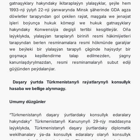
gatnaşyklary hakyndaky ikitaraplaýyn ylalaşyklar, şeýle hem
1993-nji ýylyň 22-nji ýanwarynda Minsk şäherinde GDA agza
döwletler tarapyndan gol çekilen raýat, maşgala we jenaýat
işleri boýunça hukuk kömegi we hukuk gatnaşyklary
hakyndaky Konwensiýa degişli tertibi kesgitleýär. Oňa
laýyklykda, ylalaşýan taraplaryň biriniň resmi häkimiýetleri
tarapyndan berlen resminamalara resmi hökmünde garalýar
we beýleki bir ylalaşýan tarapyň çäginde haýsydyr bir
goşmaça kepillendirme talap edilmezden, ýagny
kanunlaşdyrylmazdan, resmi resminamalaryň subut ediji
güýjünden peýdalanýar.
Daşary ýurtda Türkmenistanyň raýatlarynyň konsullyk
hasaba we bellige alynmagy.
Umumy düzgünler
“Türkmenistanyň daşary ýurtlardaky konsullyk edaralary
hakyndaky” Türkmenistanyň Kanunynyň 29-njy maddasyna
laýyklykda, Türkmenistanyň daşary ýurtlardaky diplomatik
wekilhanalary ýa-da konsullyk edaralary olaryň konsullyk