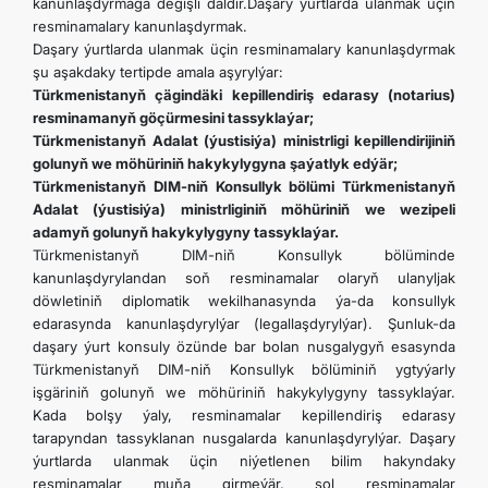
kanunlaşdyrmaga degişli däldir.Daşary ýurtlarda ulanmak üçin
resminamalary kanunlaşdyrmak.
Daşary ýurtlarda ulanmak üçin resminamalary kanunlaşdyrmak
şu aşakdaky tertipde amala aşyrylýar:
Türkmenistanyň çägindäki kepillendiriş edarasy (notarius)
resminamanyň göçürmesini tassyklaýar;
Türkmenistanyň Adalat (ýustisiýa) ministrligi kepillendirijiniň
golunyň we möhüriniň hakykylygyna şaýatlyk edýär;
Türkmenistanyň DIM-niň Konsullyk bölümi Türkmenistanyň
Adalat (ýustisiýa) ministrliginiň möhüriniň we wezipeli
adamyň golunyň hakykylygyny tassyklaýar.
Türkmenistanyň DIM-niň Konsullyk bölüminde
kanunlaşdyrylandan soň resminamalar olaryň ulanyljak
döwletiniň diplomatik wekilhanasynda ýa-da konsullyk
edarasynda kanunlaşdyrylýar (legallaşdyrylýar). Şunluk-da
daşary ýurt konsuly özünde bar bolan nusgalygyň esasynda
Türkmenistanyň DIM-niň Konsullyk bölüminiň ygtyýarly
işgäriniň golunyň we möhüriniň hakykylygyny tassyklaýar.
Kada bolşy ýaly, resminamalar kepillendiriş edarasy
tarapyndan tassyklanan nusgalarda kanunlaşdyrylýar. Daşary
ýurtlarda ulanmak üçin niýetlenen bilim hakyndaky
resminamalar muňa girmeýär, şol resminamalar