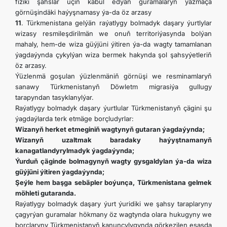
fiziki şahslar üçin kabul edýän guramalaryň ýazmaça
görnüşindäki haýyşnamasy ýa-da öz arzasy
11
. Türkmenistana gelýän raýatlygy bolmadyk daşary ýurtlylar
wizasy resmileşdirilmän we onuň territoriýasynda bolýan
mahaly, hem-de wiza güýjüni ýitiren ýa-da wagty tamamlanan
ýagdaýynda çykylýan wiza bermek hakynda şol şahsyýetleriň
öz arzasy.
Ýüzlenmä goşulan ýüzlenmäniň görnüşi we resminamlaryň
sanawy Türkmenistanyň Döwletm migrasiýa gullugy
tarapyndan tasyklanylýar.
Raýatlygy bolmadyk daşary ýurtlular Türkmenistanyň çägini şu
ýagdaýlarda terk etmäge borçludyrlar:
Wizanyň herket etmeginiň wagtynyň gutaran ýagdaýynda;
Wizanyň uzaltmak baradaky haýyştnamanyň
kanagatlandyrylmadyk ýagdaýynda;
Ýurduň çäginde bolmagynyň wagty gysgaldylan ýa-da wiza
güýjüni ýitiren ýagdaýynda;
Şeýle hem başga sebäpler boýunça, Türkmenistana gelmek
möhleti gutaranda.
Raýatlygy bolmadyk daşary ýurt ýuridiki we şahsy taraplaryny
çagyrýan guramalar hökmany öz wagtynda olara hukugyny we
borçlaryny Türkmenistanyň kanunçylygynda görkezilen esasda