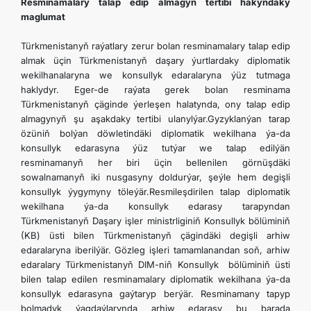
Resminamalary talap edip almagyň tertibi hakyndaky
maglumat
Türkmenistanyň raýatlary zerur bolan resminamalary talap edip
almak üçin Türkmenistanyň daşary ýurtlardaky diplomatik
wekilhanalaryna we konsullyk edaralaryna ýüz tutmaga
haklydyr. Eger-de raýata gerek bolan resminama
Türkmenistanyň çäginde ýerleşen halatynda, ony talap edip
almagynyň şu aşakdaky tertibi ulanylýar.Gyzyklanýan tarap
özüniň bolýan döwletindäki diplomatik wekilhana ýa-da
konsullyk edarasyna ýüz tutýar we talap edilýän
resminamanyň her biri üçin bellenilen görnüşdäki
sowalnamanyň iki nusgasyny doldurýar, şeýle hem degişli
konsullyk ýygymyny töleýär.Resmileşdirilen talap diplomatik
wekilhana ýa-da konsullyk edarasy tarapyndan
Türkmenistanyň Daşary işler ministrliginiň Konsullyk bölüminiň
(KB) üsti bilen Türkmenistanyň çägindäki degişli arhiw
edaralaryna iberilýär. Gözleg işleri tamamlanandan soň, arhiw
edaralary Türkmenistanyň DIM-niň Konsullyk bölüminiň üsti
bilen talap edilen resminamalary diplomatik wekilhana ýa-da
konsullyk edarasyna gaýtaryp berýär. Resminamany tapyp
bolmadyk ýagdaýlarynda arhiw edarasy bu barada