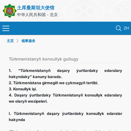
土库曼斯坦大使馆
中华人民共和国 - 北京
ZH
主页
领事服务
首页
新闻
Türkmenistanyň konsullyk gullugy
1. “Türkmenistanyň daşary ýurtlardaky edaralary
土库曼斯坦
hakyndaky” kanuny barada.
2. Türkmenistana girmegiň we çykmagyň tertibi.
3. Konsullyk işi.
领事服务
4. Daşary ýurtlardaky Türkmenistanyň konsullyk edaralary
we olaryň wezipeleri.
外交部
I. Türkmenistanyň daşary ýurtlardaky konsullyk edaralar
hakynda
联系我们