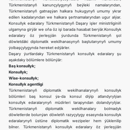
Türkmenistanyň kanunçylygynyň beýleki namalaryndan,
Türkmenistanyň gatnaşýan halkara hukugynyň umumy ykrar
edilen kadalaryndan we halkara şertnamalaryndan ugur alýar.
Konsullyk edaralary Türkmenistanyň Daşary işler ministrliginiň
ulgamyna girýär we oňa öz işi barada hasabat berýär.Konsullyk
edaralary öz ýerleşýän ýurdunda Türkmenistanyň şol
döwletdäki diplomatik wekilhanasynyň baştutanynyň umumy
ýolbaşçylygynda hereket edýärler.
Daşary ýurtlardaky Türkmenistanyň konsullyk edaralary şu
aşakdaky bölümlere bölünýär:
Baş konsullyk;
Konsullyk;
Wise-konsullyk;
Konsullyk agentligi
Türkmenistanyň diplomatik wekilhanalarynyň konsullyk
bölümleri baş konsul ýa-da konsul diýip atlandyrylýan
konsullyk edaralarynyň müdirleri tarapyndan dolandyrylýar.
Türkmenistanyň diplomatik wekilhanalary bolmadyk
döwletlerde bolunýan döwletiň razyçylygy esasynda konsullyk
edaralarynyň üstüne diplomatik wezipeler hem ýüklenilip
bilner. Türkmenistanyň konsullyk edaralary öz ýerleşýän