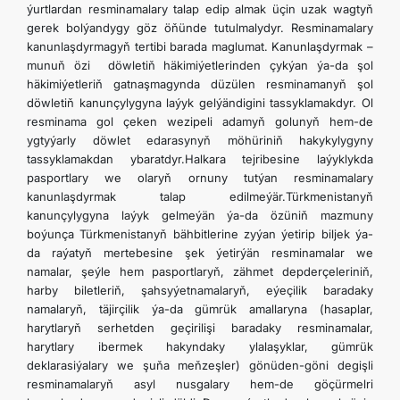
ýurtlardan resminamalary talap edip almak üçin uzak wagtyň
gerek bolýandygy göz öňünde tutulmalydyr. Resminamalary
kanunlaşdyrmagyň tertibi barada maglumat. Kanunlaşdyrmak –
munuň özi döwletiň häkimiýetlerinden çykýan ýa-da şol
häkimiýetleriň gatnaşmagynda düzülen resminamanyň şol
döwletiň kanunçylygyna laýyk gelýändigini tassyklamakdyr. Ol
resminama gol çeken wezipeli adamyň golunyň hem-de
ygtyýarly döwlet edarasynyň möhüriniň hakykylygyny
tassyklamakdan ybaratdyr.Halkara tejribesine laýyklykda
pasportlary we olaryň ornuny tutýan resminamalary
kanunlaşdyrmak talap edilmeýär.Türkmenistanyň
kanunçylygyna laýyk gelmeýän ýa-da özüniň mazmuny
boýunça Türkmenistanyň bähbitlerine zyýan ýetirip biljek ýa-
da raýatyň mertebesine şek ýetirýän resminamalar we
namalar, şeýle hem pasportlaryň, zähmet depderçeleriniň,
harby biletleriň, şahsyýetnamalaryň, eýeçilik baradaky
namalaryň, täjirçilik ýa-da gümrük amallaryna (hasaplar,
harytlaryň serhetden geçirilişi baradaky resminamalar,
harytlary ibermek hakyndaky ylalaşyklar, gümrük
deklarasiýalary we şuňa meňzeşler) gönüden-göni degişli
resminamalaryň asyl nusgalary hem-de göçürmelri