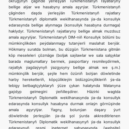
okrugynyň çäginde ýerleşýän Türkmenistanyň raýatlaryny
bellige alýar we hasabyny amala aşyrýar. Türkmenistanyň
çäginden daşda ýerleşýän Türkmenistanyň raýatlary
Türkmenistanyň diplomatik wekilhanasynda ýa-da konsullyk
edarasynda bellige alynmaga (konsullyk hasabyna durmaga)
haklydyr. Türkmenistanyň raýatlaryny bellige almak muzdsuz
amala aşyrylýar. Türkmenistanyň DIM-niň Konsullyk bölümi bu
mümkinçilikden peýdalanmagy tutanýerli maslahat berýär.
Hökmany suratda bolman, bu düzgün Türkmenistana gitmän
köp meseleleri çözmäge (boljak saýlawlar we sala salşyklar
barada maglumatlary bermek, pasportlary resmileşdirmek,
raýatlyk ýagdaýynyň ýazgysyny bellige almak we ş.m.)
mümkinçilik berýär, şeýle hem özüniň bolýan döwletinde
harby hereketleriň, köpçülikleýin bidüzgünçilikleriň ýa-da
tebigy betbagtçylyklaryň ýüze çykan halatynda Watanyna
gaýdyp gelmegini ýeňilleşdirer. Häzirki wagtda
Türkmenistanyň Diplomatik wekilhanasynda ýa-da konsullyk
edarasynda konsullyk hasabyna durmak onlaýn görnüşinde
amala aşyrylýar. Ýagny, bolunýan daşary ýurt
döwletinde ýerleşýän ýa-da şol ýurda akkreditirlenen
Türkmenistanyň Diplomatik wekilhanasynyň ýa-da konsullyk
edarasynyň resmi ineternet sahypasynda (website)