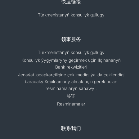
快速链接
Türkmenistanyň konsullyk gullugy
领事服务
Türkmenistanyň konsullyk gullugy
Konsullyk ýygymlaryny geçirmek üçin Ilçihananyň
Bank rekwizitleri
Jenaýat jogapkärçiligine çekilmedigi ýa-da çekilendigi
baradaky Kepilnamany almak üçin gerek bolan
resminamalaryň sanawy .
签证
Resminamalar
联系我们