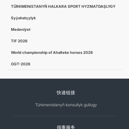
TÜRKMENISTANYŇ HALKARA SPORT HYZMATDAŞLYGY
Syýahatçylyk
Medeniýet
TIF 2026
World championship of Ahalteke horses 2026
OGT-2026
快速链接
Türkmenistanyň konsullyk gullugy
领事服务