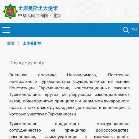
土库曼斯坦大使馆
中华人民共和国 - 北京
ZH
主页
土库曼斯坦
首页
新闻
Daşary syýasaty
Внешняя политика Независимого, Постоянно
土库曼斯坦
нейтрального Туркменистана осуществляется на основе
Конституции Туркменистана, конституционных законов
Туркменистана, других регулирующих законодательных
领事服务
актов, общепринятых принципов и норм международного
права, а также международных договоров и конвенций, в
外交部
которых участвует Туркменистан.
Туркменистан продолжает международное
联系我们
сотрудничество на принципах добрососедства,
равноправия, взаимоуважения и взаимовыгодного