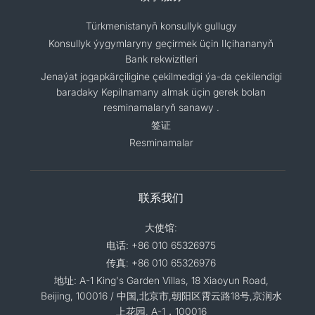
Türkmenistanyň konsullyk gullugy
Konsullyk ýygymlaryny geçirmek üçin Ilçihananyň
Bank rekwizitleri
Jenaýat jogapkärçiligine çekilmedigi ýa-da çekilendigi
baradaky Kepilnamany almak üçin gerek bolan
resminamalaryň sanawy .
签证
Resminamalar
联系我们
大使馆:
电话: +86 010 65326975
传真: +86 010 65326976
地址: A-1 King's Garden Villas, 18 Xiaoyun Road,
Beijing, 100016 / 中国,北京市,朝阳区霄云路18号,京润水
上花园, A-1，100016