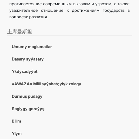
противостояние современным вызовам и угрозам, а также
уважительное отношение к достижениям государств в
вопросах развития.
土库曼斯坦
Umumy maglumatlar
Daşary syýasaty
Ykdysadyýet
«AWAZA» Milli syýahatçylyk zolagy
Durmuş pudagy
Saglygy goraýyş
Bilim
Ylym