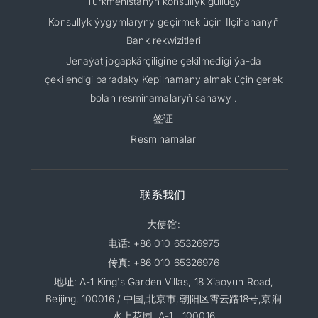
Türkmenistanyň konsullyk gullugy
Konsullyk ýygymlaryny geçirmek üçin Ilçihananyň
Bank rekwizitleri
Jenaýat jogapkärçiligine çekilmedigi ýa-da
çekilendigi baradaky Kepilnamany almak üçin gerek
bolan resminamalaryň sanawy .
签证
Resminamalar
联系我们
大使馆:
电话: +86 010 65326975
传真: +86 010 65326976
地址: A-1 King's Garden Villas, 18 Xiaoyun Road,
Beijing, 100016 / 中国,北京市,朝阳区霄云路18号,京润
水上花园, A-1，100016