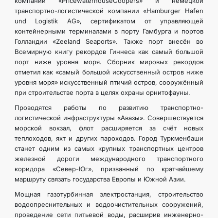
компании «PricewaterhouseCoopers» и немецкой
транспортно-логистической компании «Hamburger Hafen
und Logistik AG», сертификатом от управляющей
контейнерными терминалами в порту Гамбурга и портов
Голландии «Zeeland Seaports». Также порт внесён во
Всемирную книгу рекордов Гиннеса как самый большой
порт ниже уровня моря. Сборник мировых рекордов
отметил как «самый большой искусственный остров ниже
уровня моря» искусственный птичий остров, сооружённый
при строительстве порта в целях охраны орнитофауны.
Проводятся работы по развитию транспортно-
логиcтической инфраструктуры «Авазы». Совершествуется
морской вокзал, флот расширяется за счёт новых
теплоходов, яхт и других пароходов. Город Туркменбаши
станет одним из самых крупных транспортных центров
железной дороги международного транспортного
коридора «Север-Юг», призванный по кратчайшему
маршруту связать государства Европы и Южной Азии.
Мощная газотурбинная электростанция, строительство
водоопреснительных и водоочистительных сооружений,
проведение сети питьевой воды, расширив инженерно-