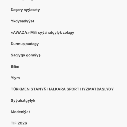
Daşary syýasaty
Ykdysadyýet
«AWAZA» Milli syýahatçylyk zolagy
Durmuş pudagy
Saglygy goraýyş
Bilim
Ylym
TÜRKMENISTANYŇ HALKARA SPORT HYZMATDAŞLYGY
Syýahatçylyk
Medeniýet
TIF 2026