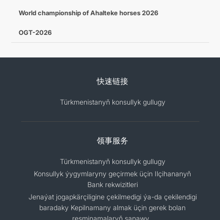
World championship of Ahalteke horses 2026
OGT-2026
快速链接
Türkmenistanyň konsullyk gullugy
领事服务
Türkmenistanyň konsullyk gullugy
Konsullyk ýygymlaryny geçirmek üçin Ilçihananyň
Bank rekwizitleri
Jenaýat jogapkärçiligine çekilmedigi ýa-da çekilendigi
baradaky Kepilnamany almak üçin gerek bolan
resminamalaryň sanawy .