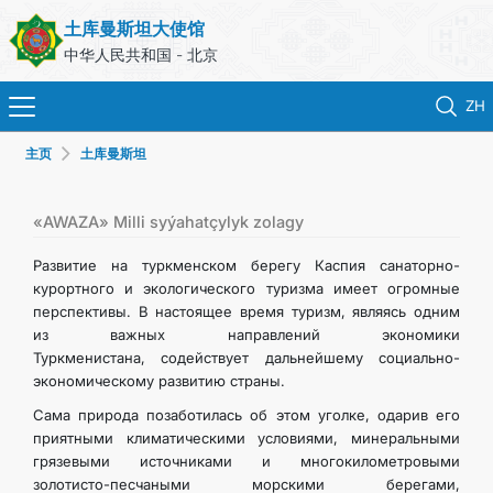
土库曼斯坦大使馆
中华人民共和国 - 北京
ZH
主页
土库曼斯坦
首页
新闻
«AWAZA» Milli syýahatçylyk zolagy
Развитие на туркменском берегу Каспия санаторно-
土库曼斯坦
курортного и экологического туризма имеет огромные
перспективы. В настоящее время туризм, являясь одним
из важных направлений экономики
领事服务
Туркменистана, содействует дальнейшему социально-
экономическому развитию страны.
外交部
Сама природа позаботилась об этом уголке, одарив его
приятными климатическими условиями, минеральными
联系我们
грязевыми источниками и многокилометровыми
золотисто-песчаными морскими берегами,