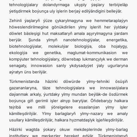
tehnologiýalary dolandyrmaga ukyply ýaşlary terbiýeläp
ýetişdirmek boýunça uly işlerin berjaý edilýändigini belleýär.
Zehinli ýaşlaryň ýüze çykarylmagyna we hemmetaraplaýyn
höweslendirilmegine gönükdirilen ylmy işleriň her ýyldaky
döwlet bäsleşigi hut maksatlaryň amala aşyrylmagyna ýardam
berýär. Şunda ylmyň nanotehnologiýalar, energetika,
biotehnologiýalar, molekulýar biologiýa, oba hojalygy,
ekologiýa we genetika, maglumat-kommunikasion we
kompýuter tehnologiýalary, döwrebap lukmançylyk we derman
senagaty, innowasion sanly ykdysadyýet ýaly ugurlaryna
aýratyn üns berilýär.
Türkmenistanda häzirki döwürde ylmy-tehniki ösüşiň
gazananlaryna, täze tehnologiýalara we innowasiýalara
daýanmak arkaly, ýurtdaky ylmy mundan beýläk-de ösdürmek
boýunça giň gerimli işler alnyp barylýar. Öňdebaryjy halkara
tejribä we milli ýörelgelere esaslanýan ylmy işler
kämilleşdirilýär. Ylmy barlaglaryň ylmy-nazary we amaly
usullary kämilleşdirilýär, halkara hyzmatdaşlyk işjeňleşdirilýär.
Häzirki wagtda ýokary okuw mekdeplerinde ylmy-barlag
institutlary we merkezler hereket edýär. Türkmenistanyň