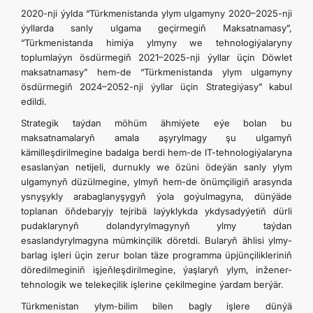
2020-nji ýylda “Türkmenistanda ylym ulgamyny 2020–2025-nji
ýyllarda sanly ulgama geçirmegiň Maksatnamasy”,
“Türkmenistanda himiýa ylmyny we tehnologiýalaryny
toplumlaýyn ösdürmegiň 2021–2025-nji ýyllar üçin Döwlet
maksatnamasy” hem-de “Türkmenistanda ylym ulgamyny
ösdürmegiň 2024–2052-nji ýyllar üçin Strategiýasy” kabul
edildi.
Strategik taýdan möhüm ähmiýete eýe bolan bu
maksatnamalaryň amala aşyrylmagy şu ulgamyň
kämilleşdirilmegine badalga berdi hem-de IT-tehnologiýalaryna
esaslanýan netijeli, durnukly we özüni ödeýän sanly ylym
ulgamynyň düzülmegine, ylmyň hem-de önümçiligiň arasynda
ysnyşykly arabaglanyşygyň ýola goýulmagyna, dünýäde
toplanan öňdebaryjy tejribä laýyklykda ykdysadyýetiň dürli
pudaklarynyň dolandyrylmagynyň ylmy taýdan
esaslandyrylmagyna mümkinçilik döretdi. Bularyň ählisi ylmy-
barlag işleri üçin zerur bolan täze programma üpjünçilikleriniň
döredilmeginiň işjeňleşdirilmegine, ýaşlaryň ylym, inžener-
tehnologik we telekeçilik işlerine çekilmegine ýardam berýär.
Türkmenistan ylym-bilim bilen bagly işlere dünýä