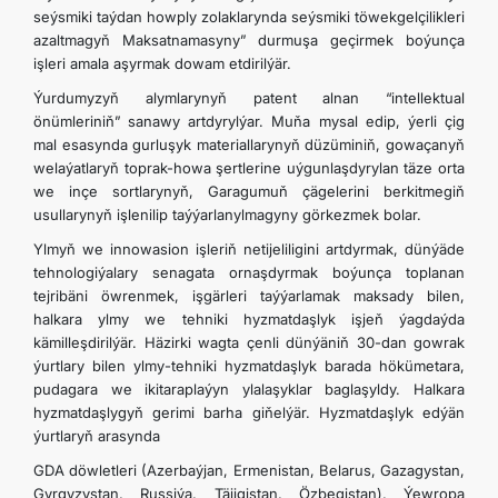
seýsmiki taýdan howply zolaklarynda seýsmiki töwekgelçilikleri
azaltmagyň Maksatnamasyny” durmuşa geçirmek boýunça
işleri amala aşyrmak dowam etdirilýär.
Ýurdumyzyň alymlarynyň patent alnan “intellektual
önümleriniň” sanawy artdyrylýar. Muňa mysal edip, ýerli çig
mal esasynda gurluşyk materiallarynyň düzüminiň, gowaçanyň
welaýatlaryň toprak-howa şertlerine uýgunlaşdyrylan täze orta
we inçe sortlarynyň, Garagumuň çägelerini berkitmegiň
usullarynyň işlenilip taýýarlanylmagyny görkezmek bolar.
Ylmyň we innowasion işleriň netijeliligini artdyrmak, dünýäde
tehnologiýalary senagata ornaşdyrmak boýunça toplanan
tejribäni öwrenmek, işgärleri taýýarlamak maksady bilen,
halkara ylmy we tehniki hyzmatdaşlyk işjeň ýagdaýda
kämilleşdirilýär. Häzirki wagta çenli dünýäniň 30-dan gowrak
ýurtlary bilen ylmy-tehniki hyzmatdaşlyk barada hökümetara,
pudagara we ikitaraplaýyn ylalaşyklar baglaşyldy. Halkara
hyzmatdaşlygyň gerimi barha giňelýär. Hyzmatdaşlyk edýän
ýurtlaryň arasynda
GDA döwletleri (Azerbaýjan, Ermenistan, Belarus, Gazagystan,
Gyrgyzystan, Russiýa, Täjigistan, Özbegistan), Ýewropa