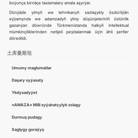
boýunça birnäçe taslamalary amala aşyrýar.
Dünýäde ylmyň we tehnikanyň sazlaşykly ösdürilýän
eýýamynda we adamzadyň ylmy düşünjeleriniň üstünlik
gazanýan döwründe Türkmenistanda halkyň intellektual
mümkinçiliklerinden netijeli peýdalanmak üçin ähli şertler
döredildi.
土库曼斯坦
Umumy maglumatlar
Daşary syýasaty
Ykdysadyýet
«AWAZA» Milli syýahatçylyk zolagy
Durmuş pudagy
Saglygy goraýyş