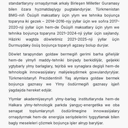
standartlaryny ornaşdyrmak arkaly Birleşen Milletler Guramasy
bilen özara hyzmatdaşlygy pugtalandyrýar. Türkmenistan
BMG-niň Ösüşiň maksatlary üçin ylym we tehnika boýunça
toparyna iki gezek – 2014–2016-njy ýyllar üçin we soňra 2017–
2020-nji ýyllar üçin hem-de Ösüşiň maksatlary üçin ylym we
tehnika boýunça toparyna 2021–2024-nji ýyllar üçin saýlandy.
Häzirki wagtda döwletimiz 2021–2025-nji ýyllar üçin
Durmuşdaky ösüş boýunça toparyň agzasy bolup durýar.
Döwlet tarapyndan goldaw bermegiň gerimi barha giňelýär
hem-de ylmyň maddy-tehniki binýady berkidilýär, geljekki
ygtybarly ylmy barlaglary, tejribä we synaglara degişli hem-de
tehnologik innowasiýalary maliýeleşdirmek gowulandyrylýar.
Türkmenistanyň Prezidentiniň Ýaş alymlara goldaw bermek
boýunça gaznasy we Ylmy ösdürmegiň gaznasy işjeň
ýagdaýda hereket edýär.
Ylymlar akademiýasynyň ylmy-barlag institutlarynda hem-de
Halkara ylmy-tehnologik parkda ýangyç-energetika we oba
senagat toplumlarynyň ösdürilmegine innowasiýalary
ornaşdyrmak hem-de energiýa serişdelerini tygşytlamak bilen
bagly meseleleri çözmek boýunça işler alnyp barylýar.