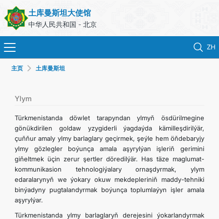
土库曼斯坦大使馆
中华人民共和国 - 北京
ZH
主页
土库曼斯坦
首页
新闻
Ylym
Türkmenistanda döwlet tarapyndan ylmyň ösdürilmegine
土库曼斯坦
gönükdirilen goldaw yzygiderli ýagdaýda kämilleşdirilýär,
çuňňur amaly ylmy barlaglary geçirmek, şeýle hem öňdebaryjy
ylmy gözlegler boýunça amala aşyrylýan işleriň gerimini
领事服务
giňeltmek üçin zerur şertler döredilýär. Has täze maglumat-
kommunikasion tehnologiýalary ornaşdyrmak, ylym
外交部
edaralarynyň we ýokary okuw mekdepleriniň maddy-tehniki
binýadyny pugtalandyrmak boýunça toplumlaýyn işler amala
aşyrylýar.
联系我们
Türkmenistanda ylmy barlaglaryň derejesini ýokarlandyrmak