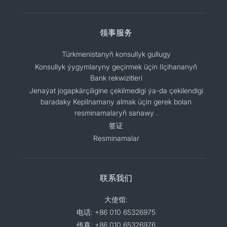
领事服务
Türkmenistanyň konsullyk gullugy
Konsullyk ýygymlaryny geçirmek üçin Ilçihananyň
Bank rekwizitleri
Jenaýat jogapkärçiligine çekilmedigi ýa-da çekilendigi
baradaky Kepilnamany almak üçin gerek bolan
resminamalaryň sanawy .
签证
Resminamalar
联系我们
大使馆:
电话: +86 010 65326975
传真: +86 010 65326976