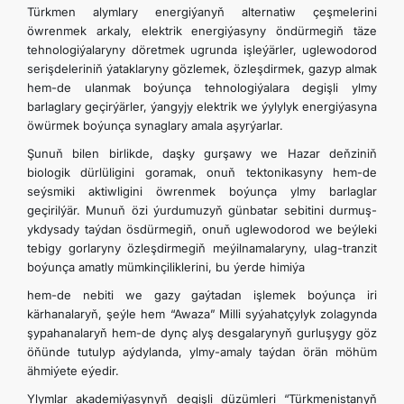
Türkmen alymlary energiýanyň alternatiw çeşmelerini
öwrenmek arkaly, elektrik energiýasyny öndürmegiň täze
tehnologiýalaryny döretmek ugrunda işleýärler, uglewodorod
serişdeleriniň ýataklaryny gözlemek, özleşdirmek, gazyp almak
hem-de ulanmak boýunça tehnologiýalara degişli ylmy
barlaglary geçirýärler, ýangyjy elektrik we ýylylyk energiýasyna
öwürmek boýunça synaglary amala aşyrýarlar.
Şunuň bilen birlikde, daşky gurşawy we Hazar deňziniň
biologik dürlüligini goramak, onuň tektonikasyny hem-de
seýsmiki aktiwligini öwrenmek boýunça ylmy barlaglar
geçirilýär. Munuň özi ýurdumuzyň günbatar sebitini durmuş-
ykdysady taýdan ösdürmegiň, onuň uglewodorod we beýleki
tebigy gorlaryny özleşdirmegiň meýilnamalaryny, ulag-tranzit
boýunça amatly mümkinçiliklerini, bu ýerde himiýa
hem-de nebiti we gazy gaýtadan işlemek boýunça iri
kärhanalaryň, şeýle hem “Awaza” Milli syýahatçylyk zolagynda
şypahanalaryň hem-de dynç alyş desgalarynyň gurluşygy göz
öňünde tutulyp aýdylanda, ylmy-amaly taýdan örän möhüm
ähmiýete eýedir.
Ylymlar akademiýasynyň degişli düzümleri “Türkmenistanyň