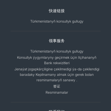
快速链接
Türkmenistanyň konsullyk gullugy
领事服务
Türkmenistanyň konsullyk gullugy
Konsullyk ýygymlaryny geçirmek üçin Ilçihananyň
Bank rekwizitleri
Jenaýat jogapkärçiligine çekilmedigi ýa-da çekilendigi
baradaky Kepilnamany almak üçin gerek bolan
resminamalaryň sanawy .
签证
Resminamalar