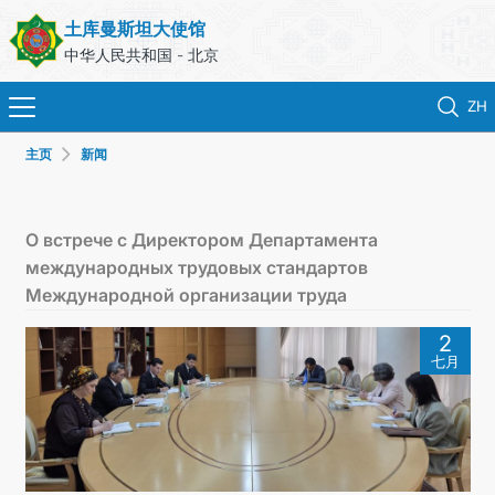
土库曼斯坦大使馆
中华人民共和国 - 北京
ZH
主页
新闻
首页
新闻
О встрече с Директором Департамента
международных трудовых стандартов
土库曼斯坦
Международной организации труда
2
领事服务
七月
外交部
联系我们