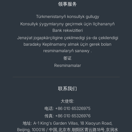
领事服务
Türkmenistanyň konsullyk gullugy
Konsullyk ýygymlaryny geçirmek üçin Ilçihananyň
Bank rekwizitleri
Jenaýat jogapkärçiligine çekilmedigi ýa-da çekilendigi
baradaky Kepilnamany almak üçin gerek bolan
resminamalaryň sanawy .
签证
Resminamalar
联系我们
大使馆:
电话: +86 010 65326975
传真: +86 010 65326976
地址: A-1 King's Garden Villas, 18 Xiaoyun Road,
Beijing, 100016 / 中国,北京市,朝阳区霄云路18号,京润水