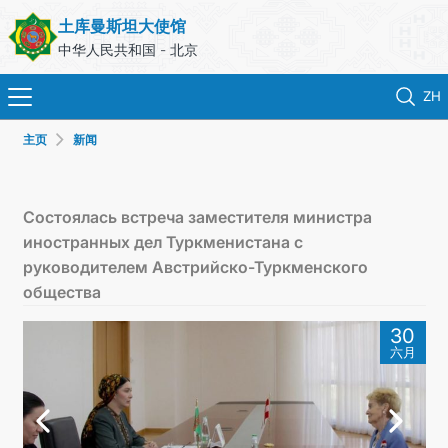
土库曼斯坦大使馆
中华人民共和国 - 北京
ZH
主页
新闻
首页
新闻
Состоялась встреча заместителя министра
иностранных дел Туркменистана с
土库曼斯坦
руководителем Австрийско-Туркменского
общества
领事服务
30
六月
外交部
联系我们