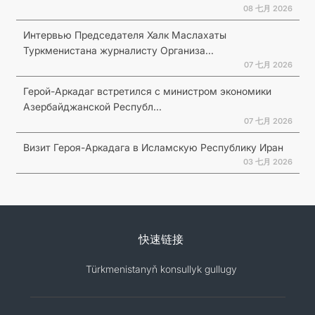
08 七月 2026
Интервью Председателя Халк Маслахаты
Туркменистана журналисту Организа...
07 七月 2026
Герой-Аркадаг встретился с министром экономики
Азербайджанской Республ...
07 七月 2026
Визит Героя-Аркадага в Исламскую Республику Иран
03 七月 2026
快速链接
Türkmenistanyň konsullyk gullugy