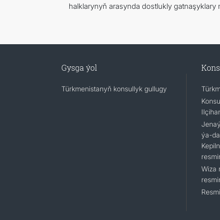
halklarynyň arasynda dostlukly gatnaşyklar
Gysga ýol
Kons
Türkmenistanyň konsullyk gullugy
Türkm
Konsu
Ilçiha
Jenaýa
ýa-da
Kepil
resmi
Wiza 
resmi
Resmi