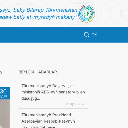
şsyz, baky Bitarap Türkmenistan
dew batly at-myradyň mekany"
TK
sy
BEÝLEKI HABARLAR
Türkmenistanyň Daşary işler
30
ministriniň ABŞ-nyň senatory bilen
Iýun
duşuşyg...
09 Iýul 2026
Türkmenistanyň Prezidenti
Azerbaýjan Respublikasynyň
ykdysadyýet minis...