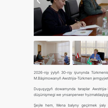
2026-njy ýylyň 30-njy iýunynda Türkmenis
M.Bäşimowanyň Awstriýa-Türkmen jemgyýetini
Duşuşygyň dowamynda taraplar Awstriýa-
düşünişmegi we ynsanperwer hyzmatdaşlygy 
Şeýle hem, Wena balyny geçirmek ýaly bi