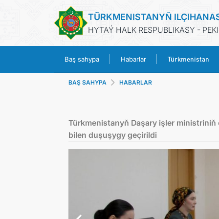
TÜRKMENISTANYŇ ILÇIHANA
HYTAÝ HALK RESPUBLIKASY - PEK
Türkmenistan
Baş sahypa
Habarlar
BAŞ SAHYPA
HABARLAR
Türkmenistanyň Daşary işler ministrini
bilen duşuşygy geçirildi