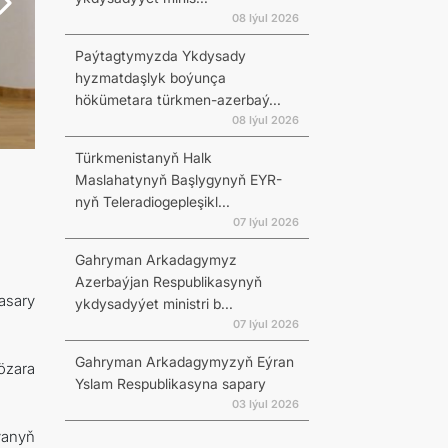
08 Iýul 2026
Paýtagtymyzda Ykdysady
hyzmatdaşlyk boýunça
hökümetara türkmen-azerbaý...
08 Iýul 2026
Türkmenistanyň Halk
Maslahatynyň Başlygynyň EYR-
nyň Teleradiogepleşikl...
07 Iýul 2026
Gahryman Arkadagymyz
Azerbaýjan Respublikasynyň
asary
ykdysadyýet ministri b...
07 Iýul 2026
Gahryman Arkadagymyzyň Eýran
özara
Yslam Respublikasyna sapary
03 Iýul 2026
ýanyň