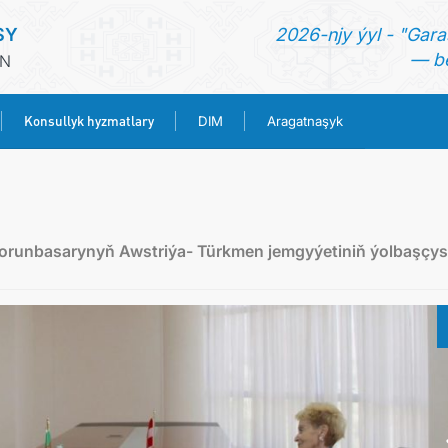
SY
2026-njy ýyl - "Gara
— be
IN
Konsullyk hyzmatlary
DIM
Aragatnaşyk
BAŞ SAHYPA
HABARLAR
ň orunbasarynyň Awstriýa- Türkmen jemgyýetiniň ýolbaşçy
TÜRKMENISTAN
KONSULLYK HYZMATLARY
DIM
ARAGATNAŞYK