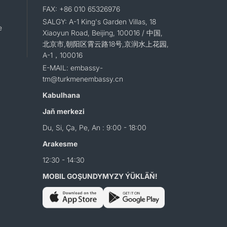
FAX: +86 010 65326976
SALGY: A-1 King's Garden Villas, 18
e
Xiaoyun Road, Beijing, 100016 / 中国,
北京市,朝阳区霄云路18号,京润水上花园,
A-1，100016
E-MAIL: embassy-
tm@turkmenembassy.cn
Kabulhana
Jaň merkezi
Du, Si, Ça, Pe, An : 9:00 - 18:00
Arakesme
12:30 - 14:30
MOBIL GOŞUNDYMYZY ÝÜKLÄŇ!