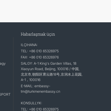
Habarlaşmak üçin
ILÇIHANA:
TEL: +86 010 65326975
FAX: +86 010 65326976
lagy
SALGY: A-1 King's Garden Villas, 18
Xiaoyun Road, Beijing, 100016 / 中国,
北京市,朝阳区霄云路18号,京润水上花园,
A-1，100016
E-MAIL: embassy-
tm@turkmenembassy.cn
SPORT
KONSULLYK:
TEL: +86 010 65326975