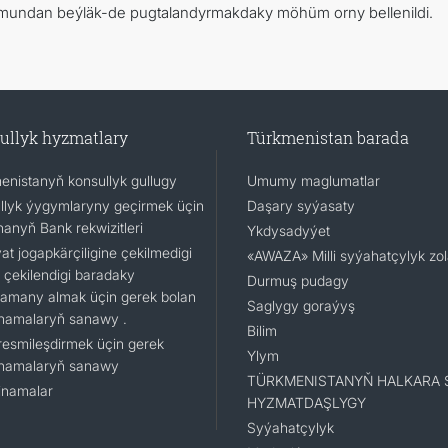
y mundan beýläk-de pugtalandyrmakdaky möhüm orny bellenildi.
ullyk hyzmatlary
Türkmenistan barada
enistanyň konsullyk gullugy
Umumy maglumatlar
llyk ýygymlaryny geçirmek üçin
Daşary syýasaty
nanyň Bank rekwizitleri
Ykdysadyýet
t jogapkärçiligine çekilmedigi
«AWAZA» Milli syýahatçylyk zo
 çekilendigi baradaky
Durmuş pudagy
namany almak üçin gerek bolan
Saglygy goraýyş
namalaryň sanawy .
Bilim
resmileşdirmek üçin gerek
Ylym
namalaryň sanawy
TÜRKMENISTANYŇ HALKARA 
namalar
HYZMATDAŞLYGY
Syýahatçylyk