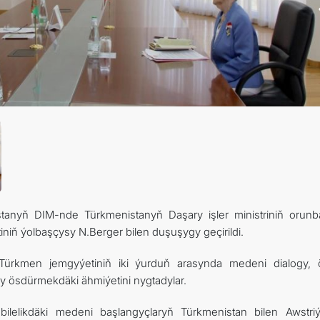
tanyň DIM-nde Türkmenistanyň Daşary işler ministriniň orunb
ň ýolbaşçysy N.Berger bilen duşuşygy geçirildi.
Türkmen jemgyýetiniň iki ýurduň arasynda medeni dialogy, 
ösdürmekdäki ähmiýetini nygtadylar.
lelikdäki medeni başlangyçlaryň Türkmenistan bilen Awstri