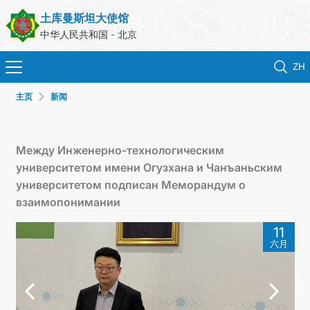
土库曼斯坦大使馆
中华人民共和国 - 北京
ZH
主页
新闻
首页
新闻
Между Инженерно-технологическим
университетом имени Огузхана и Чанъаньским
土库曼斯坦
университетом подписан Меморандум о
взаимопонимании
领事服务
11
六月
外交部
联系我们