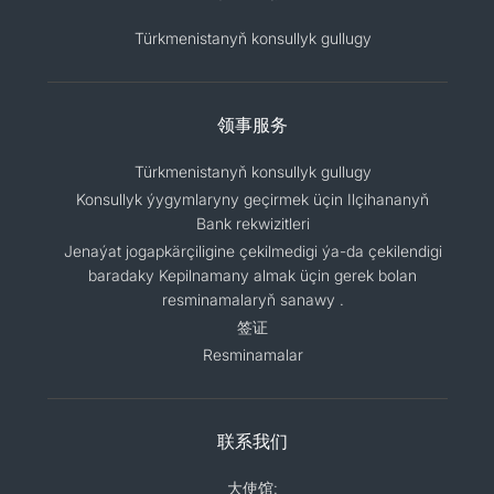
Türkmenistanyň konsullyk gullugy
领事服务
Türkmenistanyň konsullyk gullugy
Konsullyk ýygymlaryny geçirmek üçin Ilçihananyň
Bank rekwizitleri
Jenaýat jogapkärçiligine çekilmedigi ýa-da çekilendigi
baradaky Kepilnamany almak üçin gerek bolan
resminamalaryň sanawy .
签证
Resminamalar
联系我们
大使馆: