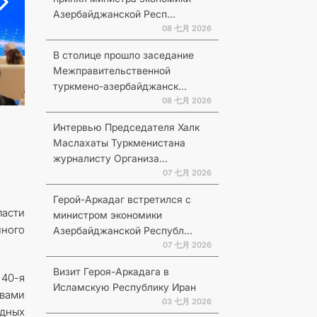
Азербайджанской Респ...
08 七月 2026
В столице прошло заседание
Межправительственной
туркмено-азербайджанск...
08 七月 2026
Интервью Председателя Халк
Маслахаты Туркменистана
журналисту Организа...
07 七月 2026
Герой-Аркадаг встретился с
ласти
министром экономики
нного
Азербайджанской Республ...
07 七月 2026
Визит Героя-Аркадага в
 40-я
Исламскую Республику Иран
авами
03 七月 2026
одных