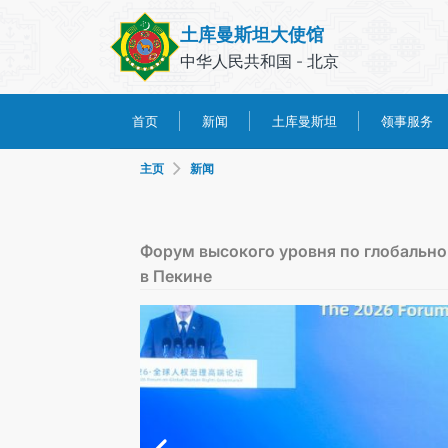
土库曼斯坦大使馆
中华人民共和国 - 北京
土库曼斯坦
领事服务
首页
新闻
主页
新闻
Форум высокого уровня по глобально
в Пекине