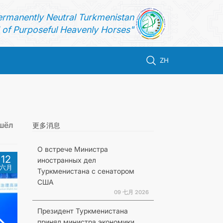
ermanently Neutral Turkmenistan
of Purposeful Heavenly Horses"
ZH
шёл
更多消息
О встрече Министра
12
иностранных дел
六月
Туркменистана с сенатором
США
09 七月 2026
Президент Туркменистана
принял министра экономики