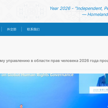
Year 2026 - "Independent, P
— Homeland 
外交部
联系我们
首页
新闻
му управлению в области прав человека 2026 года про
土库曼斯坦
领事服务
外交部
联系我们