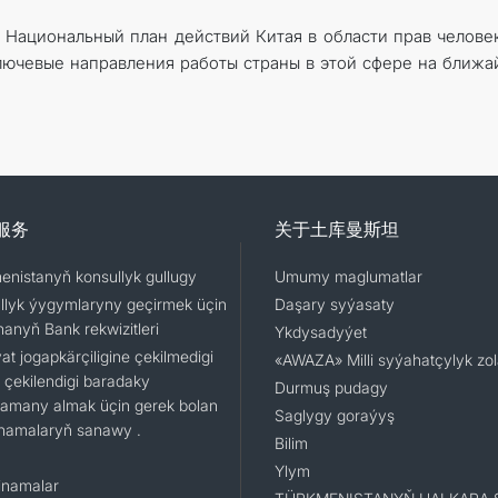
 Национальный план действий Китая в области прав челове
ключевые направления работы страны в этой сфере на ближ
服务
关于土库曼斯坦
enistanyň konsullyk gullugy
Umumy maglumatlar
llyk ýygymlaryny geçirmek üçin
Daşary syýasaty
nanyň Bank rekwizitleri
Ykdysadyýet
t jogapkärçiligine çekilmedigi
«AWAZA» Milli syýahatçylyk zo
 çekilendigi baradaky
Durmuş pudagy
namany almak üçin gerek bolan
Saglygy goraýyş
namalaryň sanawy .
Bilim
Ylym
namalar