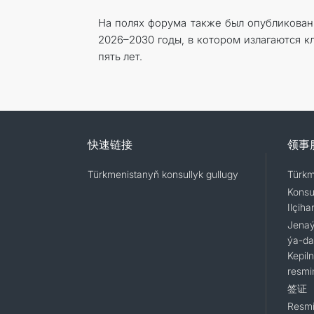
На полях форума также был опубликован
2026–2030 годы, в котором излагаются 
пять лет.
快速链接
领事
Türkmenistanyň konsullyk gullugy
Türkm
Konsu
Ilçiha
Jenaýa
ýa-da
Kepil
resmi
签证
Resmi