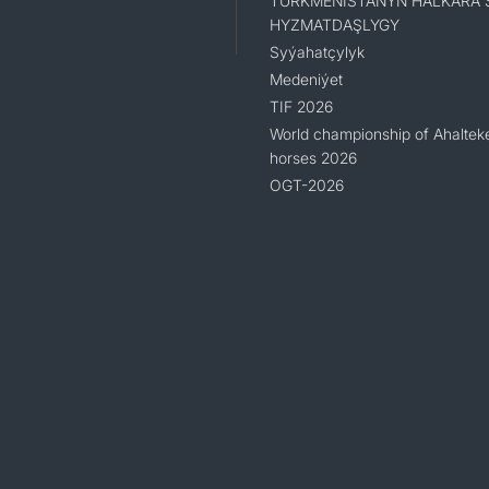
TÜRKMENISTANYŇ HALKARA 
HYZMATDAŞLYGY
Syýahatçylyk
Medeniýet
TIF 2026
World championship of Ahaltek
horses 2026
OGT-2026