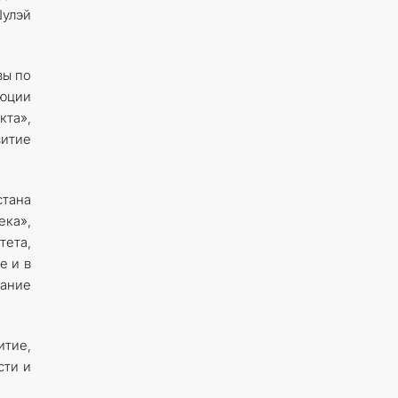
Шулэй
вы по
люции
кта»,
итие
стана
ека»,
тета,
е и в
ание
итие,
сти и