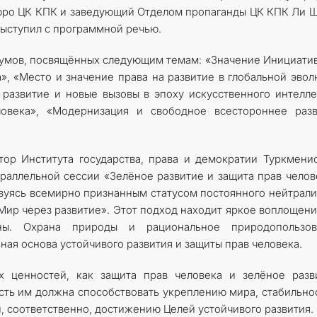
юро ЦК КПК и заведующий Отделом пропаганды ЦК КПК Ли 
выступил с программной речью.
румов, посвящённых следующим темам: «Значение Инициати
», «Место и значение права на развитие в глобальной эво
 развитие и новые вызовы в эпоху искусственного интелле
овека», «Модернизация и свободное всестороннее разв
ор Института государства, права и демократии Туркмени
раллельной сессии «Зелёное развитие и защита прав челов
твуясь всемирно признанным статусом постоянного нейтрали
Мир через развитие». Этот подход находит яркое воплощени
ны. Охрана природы и рациональное природопользов
ая основа устойчивого развития и защиты прав человека.
х ценностей, как защита прав человека и зелёное разв
сть им должна способствовать укреплению мира, стабильно
и, соответственно, достижению Целей устойчивого развития.