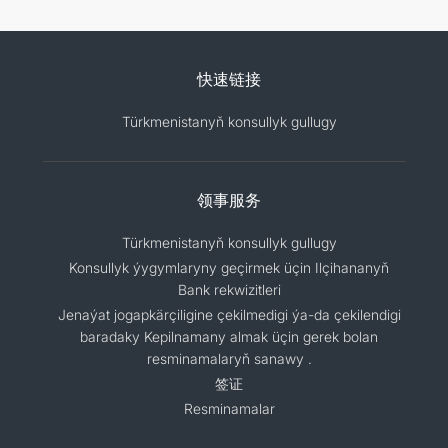
快速链接
Türkmenistanyň konsullyk gullugy
领事服务
Türkmenistanyň konsullyk gullugy
Konsullyk ýygymlaryny geçirmek üçin Ilçihananyň
Bank rekwizitleri
Jenaýat jogapkärçiligine çekilmedigi ýa-da çekilendigi
baradaky Kepilnamany almak üçin gerek bolan
resminamalaryň sanawy .
签证
Resminamalar