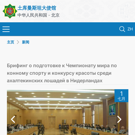
土库曼斯坦大使馆
中华人民共和国 - 北京
ZH
主页
新闻
首页
新闻
Брифинг о подготовке к Чемпионату мира по
конному спорту и конкурсу красоты среди
土库曼斯坦
ахалтекинских лошадей в Нидерландах
1
领事服务
七月
外交部
联系我们