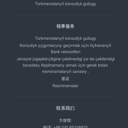
Türkmenistanyň konsullyk gullugy
领事服务
Türkmenistanyň konsullyk gullugy
Konsullyk ýygymlaryny geçirmek üçin Ilçihananyň
Bank rekwizitleri
Jenaýat jogapkärçiligine çekilmedigi ýa-da çekilendigi
baradaky Kepilnamany almak üçin gerek bolan
resminamalaryň sanawy .
签证
Resminamalar
联系我们
大使馆:
电话: +86 010 65326975