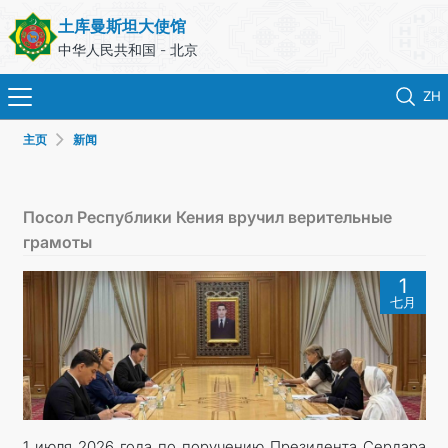
土库曼斯坦大使馆
中华人民共和国 - 北京
ZH
主页
新闻
首页
新闻
Посол Республики Кения вручил верительные
грамоты
土库曼斯坦
1
七月
领事服务
外交部
联系我们
1 июля 2026 года по поручению Президента Сердара