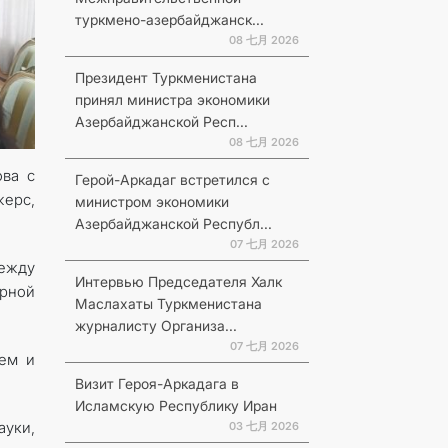
туркмено-азербайджанск...
08 七月 2026
Президент Туркменистана
принял министра экономики
Азербайджанской Респ...
08 七月 2026
ова с
Герой-Аркадаг встретился с
ерс,
министром экономики
Азербайджанской Республ...
07 七月 2026
ежду
Интервью Председателя Халк
арной
Маслахаты Туркменистана
журналисту Организа...
07 七月 2026
шем и
Визит Героя-Аркадага в
Исламскую Республику Иран
ауки,
03 七月 2026