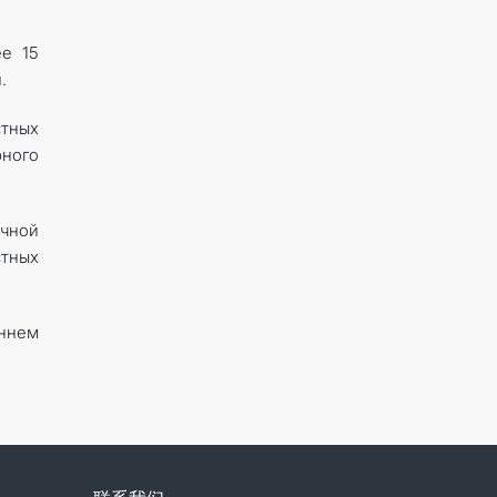
ее 15
.
стных
ного
ичной
стных
ннем