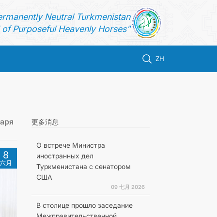
ermanently Neutral Turkmenistan
of Purposeful Heavenly Horses"
ZH
таря
更多消息
О встрече Министра
8
иностранных дел
六月
Туркменистана с сенатором
США
09 七月 2026
В столице прошло заседание
Межправительственной