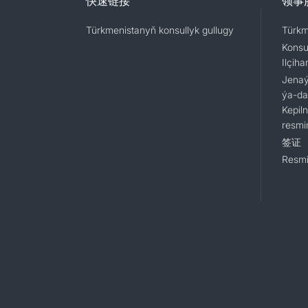
快速链接
领事
Türkmenistanyň konsullyk gullugy
Türkm
Konsu
Ilçiha
Jenaýa
ýa-da
Kepil
resmi
签证
Resmi