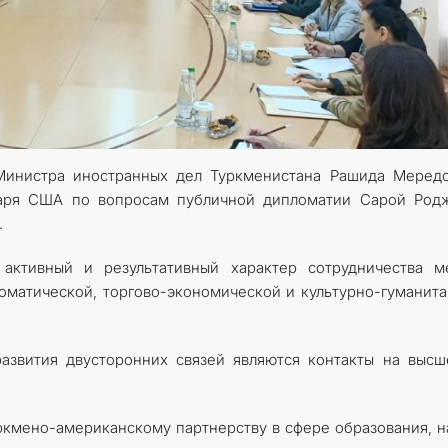
 Министра иностранных дел Туркменистана Рашида Меред
таря США по вопросам публичной дипломатии Сарой Родж
.
активный и результативный характер сотрудничества м
матической, торгово-экономической и культурно-гуманит
азвития двусторонних связей являются контакты на выс
кмено-американскому партнерству в сфере образования, н