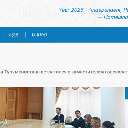
Year 2026 - "Independent, P
— Homeland 
外交部
联系我们
首页
新闻
а Туркменистана встретился с заместителем госсекре
土库曼斯坦
领事服务
外交部
联系我们