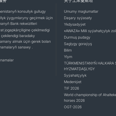
服务
关于土库曼斯坦
enistanyň konsullyk gullugy
Umumy maglumatlar
llyk ýygymlaryny geçirmek üçin
Daşary syýasaty
nanyň Bank rekwizitleri
Ykdysadyýet
t jogapkärçiligine çekilmedigi
«AWAZA» Milli syýahatçylyk zo
 çekilendigi baradaky
Durmuş pudagy
namany almak üçin gerek bolan
Saglygy goraýyş
namalaryň sanawy .
Bilim
Ylym
namalar
TÜRKMENISTANYŇ HALKARA 
HYZMATDAŞLYGY
Syýahatçylyk
Medeniýet
TIF 2026
World championship of Ahaltek
horses 2026
OGT-2026