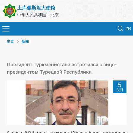
土库曼斯坦大使馆
中华人民共和国 - 北京
ZH
主页
新闻
首页
新闻
Президент Туркменистана встретился с вице-
президентом Турецкой Республики
土库曼斯坦
5
六月
领事服务
外交部
联系我们
4 июня 2026 года Президент Сердар Бердымухамедов