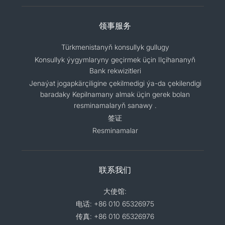
领事服务
Türkmenistanyň konsullyk gullugy
Konsullyk ýygymlaryny geçirmek üçin Ilçihananyň
Bank rekwizitleri
Jenaýat jogapkärçiligine çekilmedigi ýa-da çekilendigi
baradaky Kepilnamany almak üçin gerek bolan
resminamalaryň sanawy .
签证
Resminamalar
联系我们
大使馆:
电话: +86 010 65326975
传真: +86 010 65326976