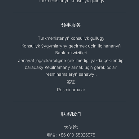
Türkmenistanyň konsullyk gullugy
领事服务
Türkmenistanyň konsullyk gullugy
Konsullyk ýygymlaryny geçirmek üçin Ilçihananyň
Bank rekwizitleri
Jenaýat jogapkärçiligine çekilmedigi ýa-da çekilendigi
baradaky Kepilnamany almak üçin gerek bolan
resminamalaryň sanawy .
签证
Resminamalar
联系我们
大使馆:
电话: +86 010 65326975