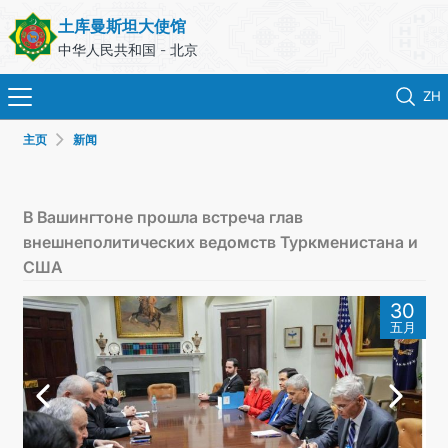
土库曼斯坦大使馆
中华人民共和国 - 北京
ZH
主页
新闻
首页
新闻
В Вашингтоне прошла встреча глав
внешнеполитических ведомств Туркменистана и
土库曼斯坦
США
30
领事服务
五月
外交部
联系我们