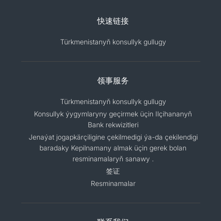
快速链接
Türkmenistanyň konsullyk gullugy
领事服务
Türkmenistanyň konsullyk gullugy
Konsullyk ýygymlaryny geçirmek üçin Ilçihananyň
Bank rekwizitleri
Jenaýat jogapkärçiligine çekilmedigi ýa-da çekilendigi
baradaky Kepilnamany almak üçin gerek bolan
resminamalaryň sanawy .
签证
Resminamalar