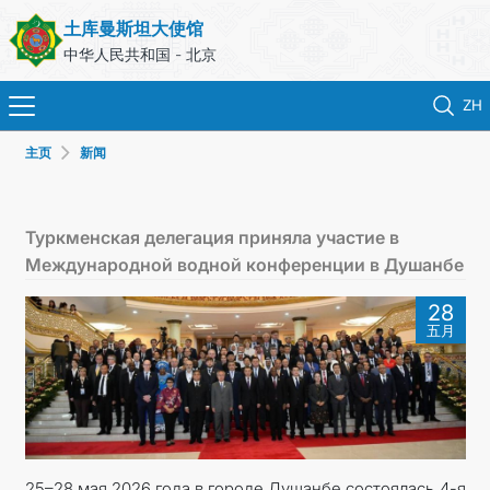
土库曼斯坦大使馆
中华人民共和国 - 北京
ZH
主页
新闻
首页
新闻
Туркменская делегация приняла участие в
Международной водной конференции в Душанбе
土库曼斯坦
28
五月
领事服务
外交部
联系我们
25–28 мая 2026 года в городе Душанбе состоялась 4-я