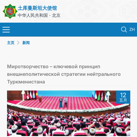
土库曼斯坦大使馆
中华人民共和国 - 北京
ZH
主页
新闻
首页
新闻
Миротворчество – ключевой принцип
внешнеполитической стратегии нейтрального
土库曼斯坦
Туркменистана
12
领事服务
五月
外交部
联系我们