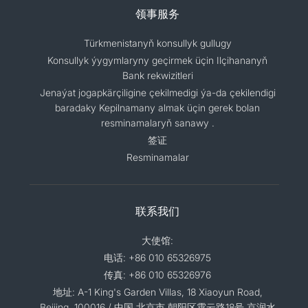
领事服务
Türkmenistanyň konsullyk gullugy
Konsullyk ýygymlaryny geçirmek üçin Ilçihananyň
Bank rekwizitleri
Jenaýat jogapkärçiligine çekilmedigi ýa-da çekilendigi
baradaky Kepilnamany almak üçin gerek bolan
resminamalaryň sanawy .
签证
Resminamalar
联系我们
大使馆:
电话: +86 010 65326975
传真: +86 010 65326976
地址: A-1 King's Garden Villas, 18 Xiaoyun Road,
Beijing, 100016 / 中国,北京市,朝阳区霄云路18号,京润水