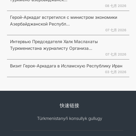
08 七月 2026
Герой-Аркадаг встретился с министром экономики
Азербайджанской Республ...
07 七月 2026
Интервью Председателя Халк Маслахаты
Туркменистана журналисту Организа...
07 七月 2026
Визит Героя-Аркадага в Исламскую Республику Иран
03 七月 2026
快速链接
Türkmenistanyň konsullyk gullugy