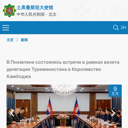
土库曼斯坦大使馆
中华人民共和国 - 北京
ZH
主页
新闻
首页
新闻
В Пномпене состоялись встречи в рамках визита
делегации Туркменистана в Королевство
土库曼斯坦
Камбоджа
9
领事服务
五月
外交部
联系我们