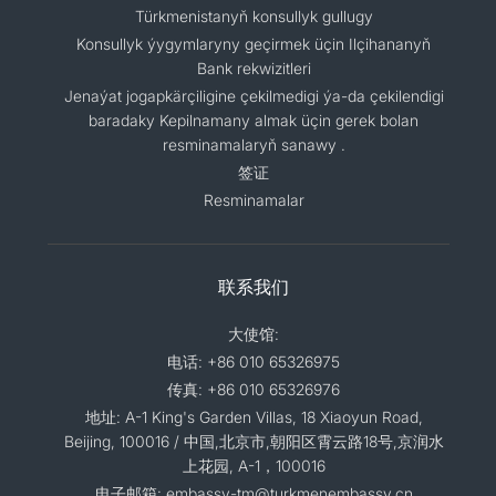
Türkmenistanyň konsullyk gullugy
Konsullyk ýygymlaryny geçirmek üçin Ilçihananyň
Bank rekwizitleri
Jenaýat jogapkärçiligine çekilmedigi ýa-da çekilendigi
baradaky Kepilnamany almak üçin gerek bolan
resminamalaryň sanawy .
签证
Resminamalar
联系我们
大使馆:
电话: +86 010 65326975
传真: +86 010 65326976
地址: A-1 King's Garden Villas, 18 Xiaoyun Road,
Beijing, 100016 / 中国,北京市,朝阳区霄云路18号,京润水
上花园, A-1，100016
电子邮箱: embassy-tm@turkmenembassy.cn