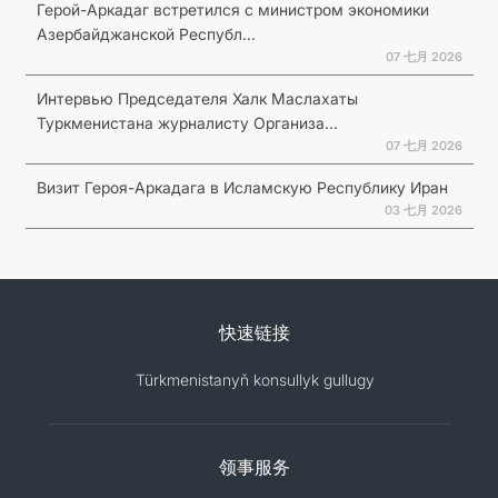
Герой-Аркадаг встретился с министром экономики
Азербайджанской Республ...
07 七月 2026
Интервью Председателя Халк Маслахаты
Туркменистана журналисту Организа...
07 七月 2026
Визит Героя-Аркадага в Исламскую Республику Иран
03 七月 2026
快速链接
Türkmenistanyň konsullyk gullugy
领事服务