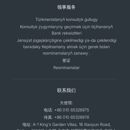
领事服务
Türkmenistanyň konsullyk gullugy
Konsullyk ýygymlaryny geçirmek üçin Ilçihananyň
Bank rekwizitleri
Jenaýat jogapkärçiligine çekilmedigi ýa-da çekilendigi
baradaky Kepilnamany almak üçin gerek bolan
resminamalaryň sanawy .
签证
Resminamalar
联系我们
大使馆:
电话: +86 010 65326975
传真: +86 010 65326976
地址: A-1 King's Garden Villas, 18 Xiaoyun Road,