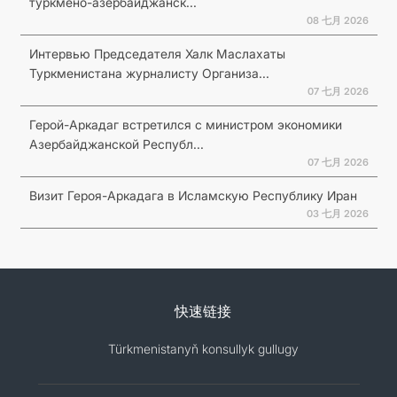
туркмено-азербайджанск...
08 七月 2026
Интервью Председателя Халк Маслахаты
Туркменистана журналисту Организа...
07 七月 2026
Герой-Аркадаг встретился с министром экономики
Азербайджанской Республ...
07 七月 2026
Визит Героя-Аркадага в Исламскую Республику Иран
03 七月 2026
快速链接
Türkmenistanyň konsullyk gullugy