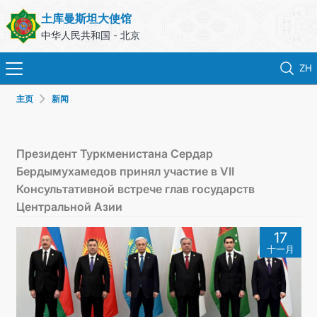
土库曼斯坦大使馆
中华人民共和国 - 北京
ZH
主页
新闻
首页
新闻
Президент Туркменистана Сердар
Бердымухамедов принял участие в VII
土库曼斯坦
Консультативной встрече глав государств
Центральной Азии
领事服务
17
十一月
外交部
联系我们