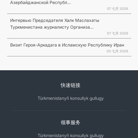
Азербайджанской Республ...
07 七月 2026
Интервью Председателя Халк Маслахаты
Туркменистана журналисту Организа...
07 七月 2026
Визит Героя-Аркадага в Исламскую Республику Иран
03 七月 2026
快速链接
Türkmenistanyň konsullyk gullugy
领事服务
Türkmenistanyň konsullyk gullugy