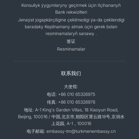
Konsullyk ýygymlaryny geçirmek üçin Ilçihananyň
Bank rekwizitleri
Jenaýat jogapkärçiligine çekilmedigi ýa-da çekilendigi
baradaky Kepilnamany almak üçin gerek bolan
resminamalaryň sanawy .
签证
Resminamalar
联系我们
大使馆:
电话: +86 010 65326975
传真: +86 010 65326976
地址: A-1 King's Garden Villas, 18 Xiaoyun Road,
Beijing, 100016 / 中国,北京市,朝阳区霄云路18号,京润水
上花园, A-1，100016
电子邮箱: embassy-tm@turkmenembassy.cn