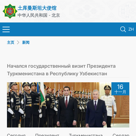
土库曼斯坦大使馆
中华人民共和国 - 北京
ZH
主页
新闻
首页
新闻
Начался государственный визит Президента
Туркменистана в Республику Узбекистан
土库曼斯坦
16
十一月
领事服务
外交部
联系我们
Сегодня Президент Туркменистана Сердар