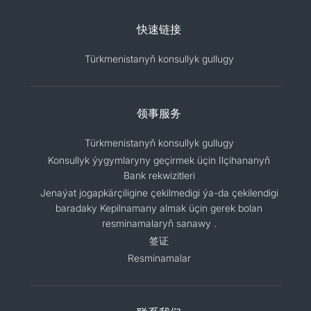
快速链接
Türkmenistanyň konsullyk gullugy
领事服务
Türkmenistanyň konsullyk gullugy
Konsullyk ýygymlaryny geçirmek üçin Ilçihananyň
Bank rekwizitleri
Jenaýat jogapkärçiligine çekilmedigi ýa-da çekilendigi
baradaky Kepilnamany almak üçin gerek bolan
resminamalaryň sanawy .
签证
Resminamalar