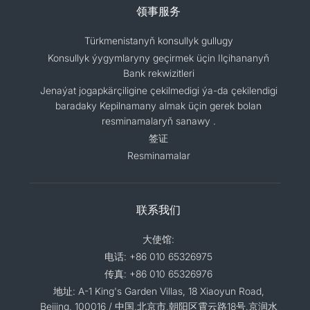
领事服务
Türkmenistanyň konsullyk gullugy
Konsullyk ýygymlaryny geçirmek üçin Ilçihananyň
Bank rekwizitleri
Jenaýat jogapkärçiligine çekilmedigi ýa-da çekilendigi
baradaky Kepilnamany almak üçin gerek bolan
resminamalaryň sanawy .
签证
Resminamalar
联系我们
大使馆:
电话: +86 010 65326975
传真: +86 010 65326976
地址: A-1 King's Garden Villas, 18 Xiaoyun Road,
Beijing, 100016 / 中国,北京市,朝阳区霄云路18号,京润水