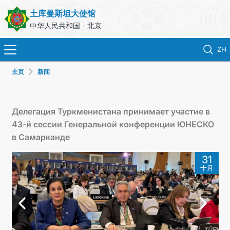
土库曼斯坦大使馆
中华人民共和国 - 北京
ZH
主页
新闻
首页
新闻
Делегация Туркменистана принимает участие в
43-й сессии Генеральной конференции ЮНЕСКО
土库曼斯坦
в Самарканде
31
领事服务
十月
外交部
联系我们