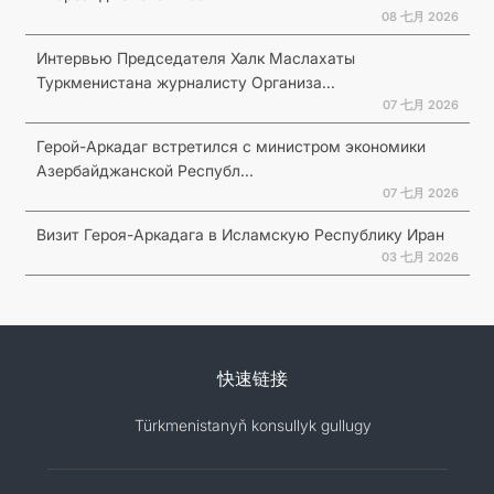
08 七月 2026
Интервью Председателя Халк Маслахаты
Туркменистана журналисту Организа...
07 七月 2026
Герой-Аркадаг встретился с министром экономики
Азербайджанской Республ...
07 七月 2026
Визит Героя-Аркадага в Исламскую Республику Иран
03 七月 2026
快速链接
Türkmenistanyň konsullyk gullugy