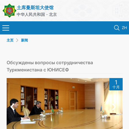
土库曼斯坦大使馆
中华人民共和国 - 北京
ZH
主页
新闻
首页
新闻
Обсуждены вопросы сотрудничества
Туркменистана с ЮНИСЕФ
土库曼斯坦
1
十月
领事服务
外交部
联系我们