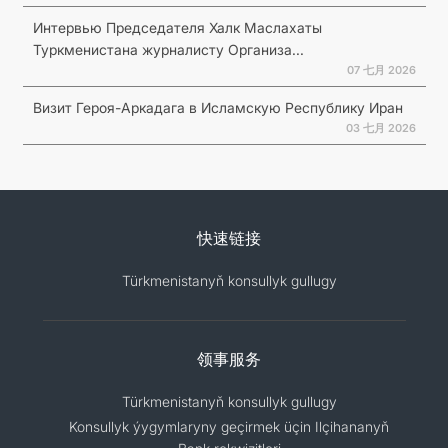
Интервью Председателя Халк Маслахаты
Туркменистана журналисту Организа...
07 七月 2026
Визит Героя-Аркадага в Исламскую Республику Иран
03 七月 2026
快速链接
Türkmenistanyň konsullyk gullugy
领事服务
Türkmenistanyň konsullyk gullugy
Konsullyk ýygymlaryny geçirmek üçin Ilçihananyň