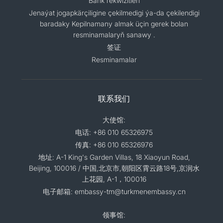
Bank rekwizitleri
Jenaýat jogapkärçiligine çekilmedigi ýa-da çekilendigi
baradaky Kepilnamany almak üçin gerek bolan
resminamalaryň sanawy .
签证
Resminamalar
联系我们
大使馆:
电话: +86 010 65326975
传真: +86 010 65326976
地址: A-1 King's Garden Villas, 18 Xiaoyun Road,
Beijing, 100016 / 中国,北京市,朝阳区霄云路18号,京润水
上花园, A-1，100016
电子邮箱: embassy-tm@turkmenembassy.cn
领事馆: