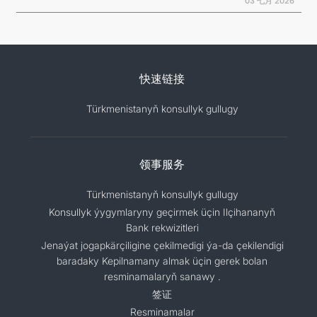
03 七月 2026
快速链接
Türkmenistanyň konsullyk gullugy
领事服务
Türkmenistanyň konsullyk gullugy
Konsullyk ýygymlaryny geçirmek üçin Ilçihananyň
Bank rekwizitleri
Jenaýat jogapkärçiligine çekilmedigi ýa-da çekilendigi
baradaky Kepilnamany almak üçin gerek bolan
resminamalaryň sanawy .
签证
Resminamalar