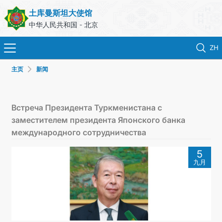
土库曼斯坦大使馆
中华人民共和国 - 北京
ZH
主页
新闻
首页
新闻
Встреча Президента Туркменистана с
заместителем президента Японского банка
土库曼斯坦
международного сотрудничества
5
领事服务
九月
外交部
联系我们