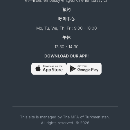
电子邮箱: embassy-tm@turkmenembassy.cn
预约
呼叫中心
Mo, Tu, We, Th, Fr : 9:00 - 18:00
午休
12:30 - 14:30
DOWNLOAD OUR APP!
This site is managed by The MFA of Turkmenistan.
All rights reserved. © 2026