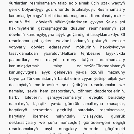
ýurtlardan resminamalary talap edip almak üçin uzak wagtyň
gerek bolýandygy göz öňünde tutulmalydyr. Resminamalary
kanunlaşdyrmagyň tertibi barada maglumat. Kanunlaşdyrmak –
munuň özi döwletiň häkimiýetlerinden çykýan ýa-da şol
häkimiýetleriň gatnaşmagynda düzülen resminamanyň şol
döwletiň kanunçylygyna laýyk gelýändigini tassyklamakdyr. Ol
resminama gol çeken wezipeli adamyň golunyň hem-de
ygtyýarly döwlet edarasynyň möhüriniň hakykylygyny
tassyklamakdan ybaratdyr.Halkara tejribesine laýyklykda
pasportlary we olaryň ornuny tutýan resminamalary
kanunlaşdyrmak talap edilmeýär.Türkmenistanyň
kanunçylygyna laýyk gelmeýän ýa-da özüniň mazmuny
boýunça Türkmenistanyň bähbitlerine zyýan ýetirip biljek ýa-
da raýatyň mertebesine şek ýetirýän resminamalar we
namalar, şeýle hem pasportlaryň, zähmet depderçeleriniň,
harby biletleriň, şahsyýetnamalaryň, eýeçilik baradaky
namalaryň, täjirçilik ýa-da gümrük amallaryna (hasaplar,
harytlaryň serhetden geçirilişi baradaky resminamalar,
harytlary ibermek hakyndaky ylalaşyklar, gümrük
deklarasiýalary we şuňa meňzeşler) gönüden-göni degişli
resminamalaryň asyl nusgalary hem-de göçürmelri