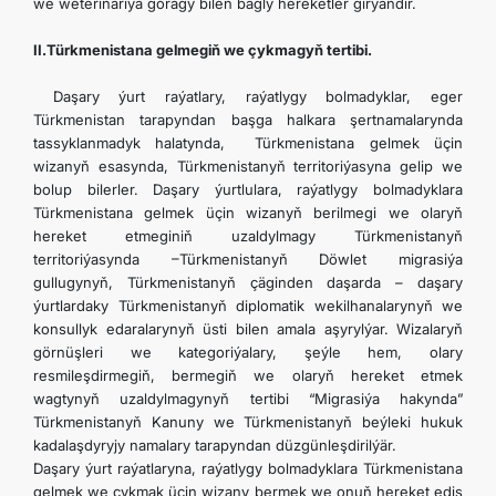
we weterinariýa goragy bilen bagly hereketler girýändir.
II.Türkmenistana gelmegiň we çykmagyň tertibi.
Daşary ýurt raýatlary, raýatlygy bolmadyklar, eger
Türkmenistan tarapyndan başga halkara şertnamalarynda
tassyklanmadyk halatynda, Türkmenistana gelmek üçin
wizanyň esasynda, Türkmenistanyň territoriýasyna gelip we
bolup bilerler. Daşary ýurtlulara, raýatlygy bolmadyklara
Türkmenistana gelmek üçin wizanyň berilmegi we olaryň
hereket etmeginiň uzaldylmagy Türkmenistanyň
territoriýasynda –Türkmenistanyň Döwlet migrasiýa
gullugynyň, Türkmenistanyň çäginden daşarda – daşary
ýurtlardaky Türkmenistanyň diplomatik wekilhanalarynyň we
konsullyk edaralarynyň üsti bilen amala aşyrylýar. Wizalaryň
görnüşleri we kategoriýalary, şeýle hem, olary
resmileşdirmegiň, bermegiň we olaryň hereket etmek
wagtynyň uzaldylmagynyň tertibi “Migrasiýa hakynda”
Türkmenistanyň Kanuny we Türkmenistanyň beýleki hukuk
kadalaşdyryjy namalary tarapyndan düzgünleşdirilýär.
Daşary ýurt raýatlaryna, raýatlygy bolmadyklara Türkmenistana
gelmek we çykmak üçin wizany bermek we onuň hereket ediş