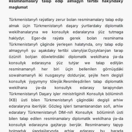
Resminamalary talap edip almagyň tertibi hakyndaky
maglumat
Türkmenistanyň raýatlary zerur bolan resminamalary talap edip
almak üçin Türkmenistanyň daşary ýurtlardaky diplomatik
wekilhanalaryna we konsullyk edaralaryna ýüz tutmaga
haklydyr. Eger-de raýata gerek bolan resminama
Türkmenistanyň çäginde ýerleşen halatynda, ony talap edip
almagynyň şu aşakdaky tertibi ulanylýar.Gyzyklanýan tarap
özüniň bolýan döwletindäki diplomatik wekilhana ýa-da
konsullyk edarasyna ýüz tutýar we talap edilýän
resminamanyň her biri üçin bellenilen görnüşdäki
sowalnamanyň iki nusgasyny doldurýar, şeýle hem degişli
konsullyk ýygymyny töleýär.Resmileşdirilen talap diplomatik
wekilhana ýa-da konsullyk edarasy tarapyndan
Türkmenistanyň Daşary işler ministrliginiň Konsullyk bölüminiň
(KB) üsti bilen Türkmenistanyň çägindäki degişli arhiw
edaralaryna iberilýär. Gözleg işleri tamamlanandan soň, arhiw
edaralary Türkmenistanyň DIM-niň Konsullyk bölüminiň üsti
bilen talap edilen resminamalary diplomatik wekilhana ýa-da
konsullyk edarasyna gaýtaryp berýär. Resminamany tapyp
bolmadyk ýagdaýlarynda arhiw edarasy bu barada