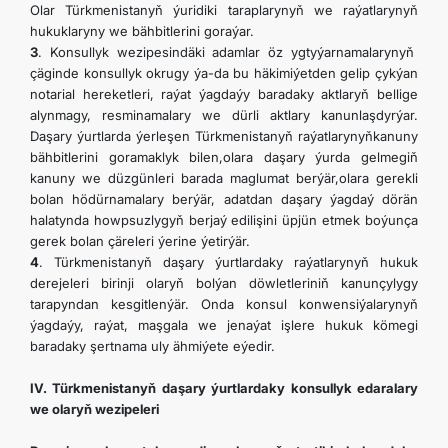
Olar Türkmenistanyň ýuridiki taraplarynyň we raýatlarynyň
hukuklaryny we bähbitlerini goraýar.
3
. Konsullyk wezipesindäki adamlar öz ygtyýarnamalarynyň
çäginde konsullyk okrugy ýa-da bu häkimiýetden gelip çykýan
notarial hereketleri, raýat ýagdaýy baradaky aktlaryň bellige
alynmagy, resminamalary we dürli aktlary kanunlaşdyrýar.
Daşary ýurtlarda ýerleşen Türkmenistanyň raýatlarynyňkanuny
bähbitlerini goramaklyk bilen,olara daşary ýurda gelmegiň
kanuny we düzgünleri barada maglumat berýär,olara gerekli
bolan hödürnamalary berýär, adatdan daşary ýagdaý dörän
halatynda howpsuzlygyň berjaý edilişini üpjün etmek boýunça
gerek bolan çäreleri ýerine ýetirýär.
4
. Türkmenistanyň daşary ýurtlardaky raýatlarynyň hukuk
derejeleri birinji olaryň bolýan döwletleriniň kanunçylygy
tarapyndan kesgitlenýär. Onda konsul konwensiýalarynyň
ýagdaýy, raýat, maşgala we jenaýat işlere hukuk kömegi
baradaky şertnama uly ähmiýete eýedir.
IV. Türkmenistanyň daşary ýurtlardaky konsullyk edaralary
we olaryň wezipeleri