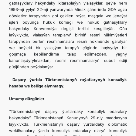
gatnaşyklary hakyndaky ikitaraplaýyn ylalaşyklar, şeýle hem
1993-nji ýylyň 22-nji ýanwarynda Minsk şäherinde GDA agza
döwletler tarapyndan gol çekilen raýat, maşgala we jenaýat
işleri boýunça hukuk kömegi we hukuk gatnaşyklary
hakyndaky Konwensiýa degişli tertibi kesgitleýär. Oňa
laýyklykda, ylalaşýan taraplaryň biriniň resmi häkimiýetleri
tarapyndan berlen resminamalara resmi hökmünde garalýar
we beýleki bir ylalaşýan tarapyň çäginde haýsydyr bir
goşmaça kepillendirme talap edilmezden, ýagny
kanunlaşdyrylmazdan, resmi resminamalaryň subut ediji
güýjünden peýdalanýar.
Daşary ýurtda Türkmenistanyň raýatlarynyň konsullyk
hasaba we bellige alynmagy.
Umumy düzgünler
“Türkmenistanyň daşary ýurtlardaky konsullyk edaralary
hakyndaky” Türkmenistanyň Kanunynyň 29-njy maddasyna
laýyklykda, Türkmenistanyň daşary ýurtlardaky diplomatik
wekilhanalary ýa-da konsullyk edaralary olaryň konsullyk