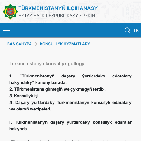
TÜRKMENISTANYŇ ILÇIHANASY
HYTAÝ HALK RESPUBLIKASY - PEKIN
TK
BAŞ SAHYPA
KONSULLYK HYZMATLARY
BAŞ SAHYPA
HABARLAR
Türkmenistanyň konsullyk gullugy
1. “Türkmenistanyň daşary ýurtlardaky edaralary
TÜRKMENISTAN
hakyndaky” kanuny barada.
2. Türkmenistana girmegiň we çykmagyň tertibi.
3. Konsullyk işi.
KONSULLYK HYZMATLARY
4. Daşary ýurtlardaky Türkmenistanyň konsullyk edaralary
we olaryň wezipeleri.
DIM
I. Türkmenistanyň daşary ýurtlardaky konsullyk edaralar
hakynda
ARAGATNAŞYK