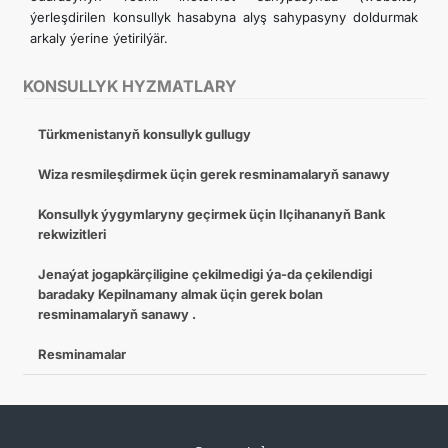
ýerleşdirilen konsullyk hasabyna alyş sahypasyny doldurmak
arkaly ýerine ýetirilýär.
KONSULLYK HYZMATLARY
Türkmenistanyň konsullyk gullugy
Wiza resmileşdirmek üçin gerek resminamalaryň sanawy
Konsullyk ýygymlaryny geçirmek üçin Ilçihananyň Bank
rekwizitleri
Jenaýat jogapkärçiligine çekilmedigi ýa-da çekilendigi
baradaky Kepilnamany almak üçin gerek bolan
resminamalaryň sanawy .
Resminamalar