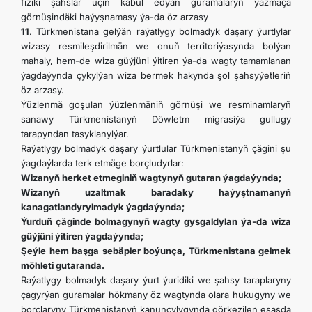
fiziki şahslar üçin kabul edýän guramalaryň ýazmaça
görnüşindäki haýyşnamasy ýa-da öz arzasy
11
. Türkmenistana gelýän raýatlygy bolmadyk daşary ýurtlylar
wizasy resmileşdirilmän we onuň territoriýasynda bolýan
mahaly, hem-de wiza güýjüni ýitiren ýa-da wagty tamamlanan
ýagdaýynda çykylýan wiza bermek hakynda şol şahsyýetleriň
öz arzasy.
Ýüzlenmä goşulan ýüzlenmäniň görnüşi we resminamlaryň
sanawy Türkmenistanyň Döwletm migrasiýa gullugy
tarapyndan tasyklanylýar.
Raýatlygy bolmadyk daşary ýurtlular Türkmenistanyň çägini şu
ýagdaýlarda terk etmäge borçludyrlar:
Wizanyň herket etmeginiň wagtynyň gutaran ýagdaýynda;
Wizanyň uzaltmak baradaky haýyştnamanyň
kanagatlandyrylmadyk ýagdaýynda;
Ýurduň çäginde bolmagynyň wagty gysgaldylan ýa-da wiza
güýjüni ýitiren ýagdaýynda;
Şeýle hem başga sebäpler boýunça, Türkmenistana gelmek
möhleti gutaranda.
Raýatlygy bolmadyk daşary ýurt ýuridiki we şahsy taraplaryny
çagyrýan guramalar hökmany öz wagtynda olara hukugyny we
borçlaryny Türkmenistanyň kanunçylygynda görkezilen esasda