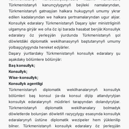
Türkmenistanyň kanunçylygynyň beýleki namalaryndan,
Türkmenistanyň gatnaşýan halkara hukugynyň umumy ykrar
edilen kadalaryndan we halkara şertnamalaryndan ugur alýar.
Konsullyk edaralary Türkmenistanyň Daşary işler ministrliginiň
ulgamyna girýär we oňa öz işi barada hasabat berýär.Konsullyk
edaralary öz ýerleşýän ýurdunda Türkmenistanyň şol
döwletdäki diplomatik wekilhanasynyň baştutanynyň umumy
ýolbaşçylygynda hereket edýärler.
Daşary ýurtlardaky Türkmenistanyň konsullyk edaralary şu
aşakdaky bölümlere bölünýär:
Baş konsullyk;
Konsullyk;
Wise-konsullyk;
Konsullyk agentligi
Türkmenistanyň diplomatik wekilhanalarynyň konsullyk
bölümleri baş konsul ýa-da konsul diýip atlandyrylýan
konsullyk edaralarynyň müdirleri tarapyndan dolandyrylýar.
Türkmenistanyň diplomatik wekilhanalary bolmadyk
döwletlerde bolunýan döwletiň razyçylygy esasynda konsullyk
edaralarynyň üstüne diplomatik wezipeler hem ýüklenilip
bilner. Türkmenistanyň konsullyk edaralary öz ýerleşýän