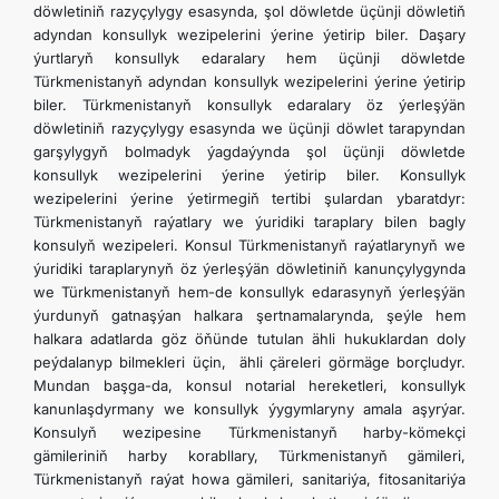
döwletiniň razyçylygy esasynda, şol döwletde üçünji döwletiň
adyndan konsullyk wezipelerini ýerine ýetirip biler. Daşary
ýurtlaryň konsullyk edaralary hem üçünji döwletde
Türkmenistanyň adyndan konsullyk wezipelerini ýerine ýetirip
biler. Türkmenistanyň konsullyk edaralary öz ýerleşýän
döwletiniň razyçylygy esasynda we üçünji döwlet tarapyndan
garşylygyň bolmadyk ýagdaýynda şol üçünji döwletde
konsullyk wezipelerini ýerine ýetirip biler. Konsullyk
wezipelerini ýerine ýetirmegiň tertibi şulardan ybaratdyr:
Türkmenistanyň raýatlary we ýuridiki taraplary bilen bagly
konsulyň wezipeleri. Konsul Türkmenistanyň raýatlarynyň we
ýuridiki taraplarynyň öz ýerleşýän döwletiniň kanunçylygynda
we Türkmenistanyň hem-de konsullyk edarasynyň ýerleşýän
ýurdunyň gatnaşýan halkara şertnamalarynda, şeýle hem
halkara adatlarda göz öňünde tutulan ähli hukuklardan doly
peýdalanyp bilmekleri üçin, ähli çäreleri görmäge borçludyr.
Mundan başga-da, konsul notarial hereketleri, konsullyk
kanunlaşdyrmany we konsullyk ýygymlaryny amala aşyrýar.
Konsulyň wezipesine Türkmenistanyň harby-kömekçi
gämileriniň harby korabllary, Türkmenistanyň gämileri,
Türkmenistanyň raýat howa gämileri, sanitariýa, fitosanitariýa