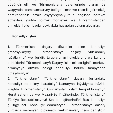
düşündirmeli we Türkmenistana gelenlerinde olaryň öz
wagtynda resminamalaryny bellige almak we resmileşdirmek,iş
hereketleriniň amala aşyrylyşyna,ýurduň çäginde hereket
etmekleri, ýurtda bolmak möhletleri we Türkemnistandan
gitmekleri bilen baglanyşyklykda hasapdan çykarmalydyrlar.
III. Konsullyk işleri
1
. Türkmenistan daşary döwletler bilen konsullyk
gatnaşyklaryny, Türkmenistanyň daşary ýurtlardaky
raýatlarynyň we ýuridiki taraplarynyň hukuklaryny we kanuny
bähbitlerini Türkmenistanyň Daşary işler ministrliginiň merkezi
diwanynyň düzüm bölegi Konsullyk bölümi tarapyndan
utgaşdyrylýar.
2
. Türkmenistanyň “Türkmenistanyň daşary ýurtlardaky
konsullyk edaralary baradaky” Kanunyna laýyklykda häzirki
wagtda Türkmenistanyň Owganystan Yslam Respublikasynyň
Herat şäherinde we Mazari-Şerif şäherinde, Türkmenistanyň
Türkiýe Respublikasynyň Stambul şäherindäki Baş konsullyk
gullugy bar. Konsullyk edaralaryna Türkmenistanyň daşary
ýurtlarda ýerleşýän diplomatik wekilhanalary hem degişlidir.