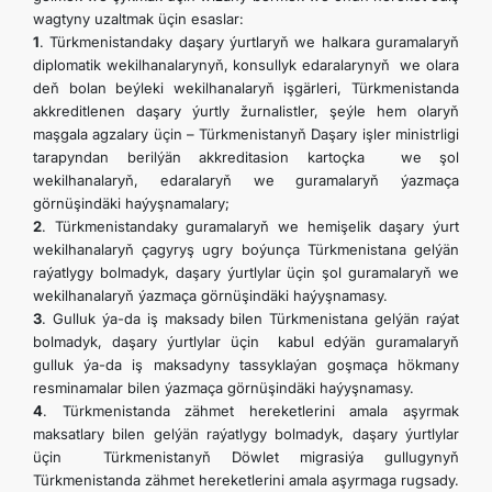
wagtyny uzaltmak üçin esaslar:
1
. Türkmenistandaky daşary ýurtlaryň we halkara guramalaryň
diplomatik wekilhanalarynyň, konsullyk edaralarynyň we olara
deň bolan beýleki wekilhanalaryň işgärleri, Türkmenistanda
akkreditlenen daşary ýurtly žurnalistler, şeýle hem olaryň
maşgala agzalary üçin – Türkmenistanyň Daşary işler ministrligi
tarapyndan berilýän akkreditasion kartoçka we şol
wekilhanalaryň, edaralaryň we guramalaryň ýazmaça
görnüşindäki haýyşnamalary;
2
. Türkmenistandaky guramalaryň we hemişelik daşary ýurt
wekilhanalaryň çagyryş ugry boýunça Türkmenistana gelýän
raýatlygy bolmadyk, daşary ýurtlylar üçin şol guramalaryň we
wekilhanalaryň ýazmaça görnüşindäki haýyşnamasy.
3
. Gulluk ýa-da iş maksady bilen Türkmenistana gelýän raýat
bolmadyk, daşary ýurtlylar üçin kabul edýän guramalaryň
gulluk ýa-da iş maksadyny tassyklaýan goşmaça hökmany
resminamalar bilen ýazmaça görnüşindäki haýyşnamasy.
4
. Türkmenistanda zähmet hereketlerini amala aşyrmak
maksatlary bilen gelýän raýatlygy bolmadyk, daşary ýurtlylar
üçin Türkmenistanyň Döwlet migrasiýa gullugynyň
Türkmenistanda zähmet hereketlerini amala aşyrmaga rugsady.