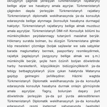
okrugynyň çäginde ýerleşýän Türkmenistanyň raýatlaryny
bellige alýar we hasabyny amala aşyrýar. Türkmenistanyň
çäginden daşda ýerleşýän Türkmenistanyň raýatlary
Türkmenistanyň diplomatik wekilhanasynda ýa-da konsullyk
edarasynda bellige alynmaga (konsullyk hasabyna durmaga)
haklydyr. Türkmenistanyň raýatlaryny bellige almak muzdsuz
amala aşyrylýar. Türkmenistanyň DIM-niň Konsullyk bölümi bu
mümkinçilikden peýdalanmagy tutanýerli maslahat berýär.
Hökmany suratda bolman, bu düzgün Türkmenistana gitmän
köp meseleleri çözmäge (boljak saýlawlar we sala salşyklar
barada maglumatlary bermek, pasportlary resmileşdirmek,
raýatlyk ýagdaýynyň ýazgysyny bellige almak we ş.m.)
mümkinçilik berýär, şeýle hem özüniň bolýan döwletinde
harby hereketleriň, köpçülikleýin bidüzgünçilikleriň ýa-da
tebigy betbagtçylyklaryň ýüze çykan halatynda Watanyna
gaýdyp gelmegini ýeňilleşdirer. Häzirki wagtda
Türkmenistanyň Diplomatik wekilhanasynda ýa-da konsullyk
edarasynda konsullyk hasabyna durmak onlaýn görnüşinde
amala aşyrylýar. Ýagny, bolunýan daşary ýurt
döwletinde ýerleşýän ýa-da şol ýurda akkreditirlenen
Türkmenistanyň Diplomatik wekilhanasynyň ýa-da konsullyk
edarasynyň resmi ineternet sahypasynda (website)