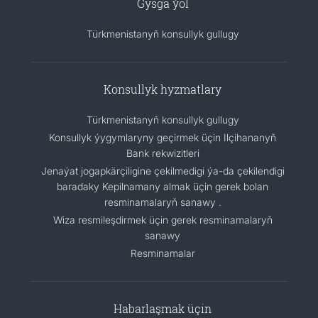
Gysga ýol
Türkmenistanyň konsullyk gullugy
Konsullyk hyzmatlary
Türkmenistanyň konsullyk gullugy
Konsullyk ýygymlaryny geçirmek üçin Ilçihananyň
Bank rekwizitleri
Jenaýat jogapkärçiligine çekilmedigi ýa-da çekilendigi
baradaky Kepilnamany almak üçin gerek bolan
resminamalaryň sanawy .
Wiza resmileşdirmek üçin gerek resminamalaryň
sanawy
Resminamalar
Habarlaşmak üçin