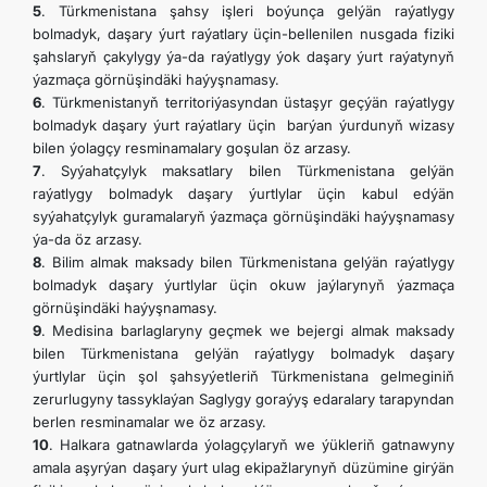
5
. Türkmenistana şahsy işleri boýunça gelýän raýatlygy
bolmadyk, daşary ýurt raýatlary üçin-bellenilen nusgada fiziki
şahslaryň çakylygy ýa-da raýatlygy ýok daşary ýurt raýatynyň
ýazmaça görnüşindäki haýyşnamasy.
6
. Türkmenistanyň territoriýasyndan üstaşyr geçýän raýatlygy
bolmadyk daşary ýurt raýatlary üçin barýan ýurdunyň wizasy
bilen ýolagçy resminamalary goşulan öz arzasy.
7
. Syýahatçylyk maksatlary bilen Türkmenistana gelýän
raýatlygy bolmadyk daşary ýurtlylar üçin kabul edýän
syýahatçylyk guramalaryň ýazmaça görnüşindäki haýyşnamasy
ýa-da öz arzasy.
8
. Bilim almak maksady bilen Türkmenistana gelýän raýatlygy
bolmadyk daşary ýurtlylar üçin okuw jaýlarynyň ýazmaça
görnüşindäki haýyşnamasy.
9
. Medisina barlaglaryny geçmek we bejergi almak maksady
bilen Türkmenistana gelýän raýatlygy bolmadyk daşary
ýurtlylar üçin şol şahsyýetleriň Türkmenistana gelmeginiň
zerurlugyny tassyklaýan Saglygy goraýyş edaralary tarapyndan
berlen resminamalar we öz arzasy.
10
. Halkara gatnawlarda ýolagçylaryň we ýükleriň gatnawyny
amala aşyrýan daşary ýurt ulag ekipažlarynyň düzümine girýän