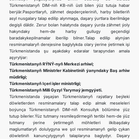
Türkmenistanyň DIM-niň KB-niň üsti bilen ýüz tutuja habar
berýär.Pasportlaryň, zähmet depderçeleriniň, harby biletleriň
asyl nusgalary talap edilip alynmaga, daşary ýurtlara iberilmäge
degişli däldir. Zerur bolan halatynda daşary ýurda zähmet ýoly
hakyndaky hem-de harby gullugy geçendigi
baradakykepilnamalar iberilip bilner.Talap edilip alynýan
resminamalaryň derejesine baglylykda olary ýerine ýetirmek işi
Türkmenistanda şu aşakdaky edaralar tarapyndan amala
aşyrylýar:
Türkmenistanyň RÝNÝ-nyň Merkezi arhiwi;
Türkmenistanyň Ministrler Kabinetiniň ýanyndaky Baş arhiw
müdirligi;
Türkmenistanyň Içeri işler ministrligi;
Türkmenistanyň Milli Gyzyl Ýarymaý jemgyýeti.
Türkmenistanda ýaşaýan Türkmenistanyň raýatlary beýleki
döwletlerden resminamalary talap edip almak meseleleri
boýunça Türkmenistanyň DIM-niň Konsullyk bölümine ýüz
tutup bilerler.Ýüz tutmany resmileşdirmegiň tertibi hem-de ýüz
tutmany ýerine ýetirmegiň möhletleri ilkibaşdaky
maglumatlaryň dolulygyna we şol resminamanyň gelip çykan
döwletiniň kanunçylygynyň talaplaryna baglydyr. Daşary