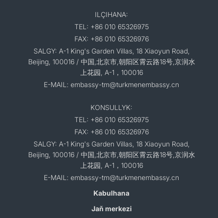
ILÇIHANA:
TEL: +86 010 65326975
FAX: +86 010 65326976
SALGY: A-1 King's Garden Villas, 18 Xiaoyun Road,
Beijing, 100016 / 中国,北京市,朝阳区霄云路18号,京润水
上花园, A-1，100016
E-MAIL: embassy-tm@turkmenembassy.cn
KONSULLYK:
TEL: +86 010 65326975
FAX: +86 010 65326976
SALGY: A-1 King's Garden Villas, 18 Xiaoyun Road,
Beijing, 100016 / 中国,北京市,朝阳区霄云路18号,京润水
上花园, A-1，100016
E-MAIL: embassy-tm@turkmenembassy.cn
Kabulhana
Jaň merkezi