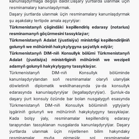
kanunlaşdyrmaga degişli däldir.Daşary ýurtlarda ulanmak üçin
resminamalary kanunlaşdyrmak.
Daşary ýurtlarda ulanmak üçin resminamalary kanunlaşdyrmak
şu aşakdaky tertipde amala aşyrylýar:
Türkmenistanyň çägindäki kepillendiriş edarasy (notarius)
resminamanyň göçürmesini tassyklaýar;
Türkmenistanyň Adalat (ýustisiýa) ministrligi kepillendirijiniň
golunyň we möhüriniň hakykylygyna şaýatlyk edýär;
Türkmenistanyň DIM-niň Konsullyk bölümi Türkmenistanyň
Adalat (ýustisiýa) ministrliginiň möhüriniň we wezipeli
adamyň golunyň hakykylygyny tassyklaýar.
Türkmenistanyň DIM-niň Konsullyk bölüminde
kanunlaşdyrylandan soň resminamalar olaryň ulanyljak
döwletiniň diplomatik wekilhanasynda ýa-da konsullyk
edarasynda kanunlaşdyrylýar (legallaşdyrylýar). Şunluk-da
daşary ýurt konsuly özünde bar bolan nusgalygyň esasynda
Türkmenistanyň DIM-niň Konsullyk bölüminiň ygtyýarly
işgäriniň golunyň we möhüriniň hakykylygyny tassyklaýar.
Kada bolşy ýaly, resminamalar kepillendiriş edarasy
tarapyndan tassyklanan nusgalarda kanunlaşdyrylýar. Daşary
ýurtlarda ulanmak üçin niýetlenen bilim hakyndaky
resminamalar muňa girmeýär, şol resminamalar