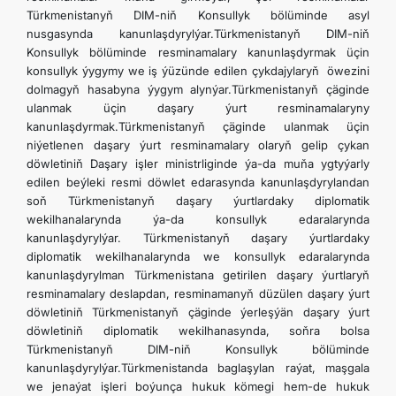
Türkmenistanyň DIM-niň Konsullyk bölüminde asyl
nusgasynda kanunlaşdyrylýar.Türkmenistanyň DIM-niň
Konsullyk bölüminde resminamalary kanunlaşdyrmak üçin
konsullyk ýygymy we iş ýüzünde edilen çykdajylaryň öwezini
dolmagyň hasabyna ýygym alynýar.Türkmenistanyň çäginde
ulanmak üçin daşary ýurt resminamalaryny
kanunlaşdyrmak.Türkmenistanyň çäginde ulanmak üçin
niýetlenen daşary ýurt resminamalary olaryň gelip çykan
döwletiniň Daşary işler ministrliginde ýa-da muňa ygtyýarly
edilen beýleki resmi döwlet edarasynda kanunlaşdyrylandan
soň Türkmenistanyň daşary ýurtlardaky diplomatik
wekilhanalarynda ýa-da konsullyk edaralarynda
kanunlaşdyrylýar. Türkmenistanyň daşary ýurtlardaky
diplomatik wekilhanalarynda we konsullyk edaralarynda
kanunlaşdyrylman Türkmenistana getirilen daşary ýurtlaryň
resminamalary deslapdan, resminamanyň düzülen daşary ýurt
döwletiniň Türkmenistanyň çäginde ýerleşýän daşary ýurt
döwletiniň diplomatik wekilhanasynda, soňra bolsa
Türkmenistanyň DIM-niň Konsullyk bölüminde
kanunlaşdyrylýar.Türkmenistanda baglaşylan raýat, maşgala
we jenaýat işleri boýunça hukuk kömegi hem-de hukuk