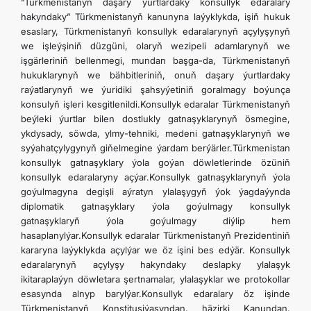
“Türkmenistanyň daşary ýurtlardaky konsullyk edaralary
hakyndaky” Türkmenistanyň kanunyna laýyklykda, işiň hukuk
esaslary, Türkmenistanyň konsullyk edaralarynyň açylyşynyň
we işleýşiniň düzgüni, olaryň wezipeli adamlarynyň we
işgärleriniň bellenmegi, mundan başga-da, Türkmenistanyň
hukuklarynyň we bähbitleriniň, onuň daşary ýurtlardaky
raýatlarynyň we ýuridiki şahsyýetiniň goralmagy boýunça
konsulyň işleri kesgitlenildi.Konsullyk edaralar Türkmenistanyň
beýleki ýurtlar bilen dostlukly gatnaşyklarynyň ösmegine,
ykdysady, söwda, ylmy-tehniki, medeni gatnaşyklarynyň we
syýahatçylygynyň giňelmegine ýardam berýärler.Türkmenistan
konsullyk gatnaşyklary ýola goýan döwletlerinde özüniň
konsullyk edaralaryny açýar.Konsullyk gatnaşyklarynyň ýola
goýulmagyna degişli aýratyn ylalaşygyň ýok ýagdaýynda
diplomatik gatnaşyklary ýola goýulmagy konsullyk
gatnaşyklaryň ýola goýulmagy diýlip hem
hasaplanylýar.Konsullyk edaralar Türkmenistanyň Prezidentiniň
kararyna laýyklykda açylýar we öz işini bes edýär. Konsullyk
edaralarynyň açylyşy hakyndaky deslapky ylalaşyk
ikitaraplaýyn döwletara şertnamalar, ylalaşyklar we protokollar
esasynda alnyp barylýar.Konsullyk edaralary öz işinde
Türkmenistanyň Konstitusiýasyndan, häzirki Kanundan,