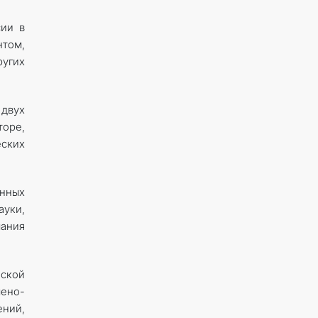
ии в
нтом,
ругих
 двух
торе,
ских
нных
ауки,
мания
ской
мено-
ений,