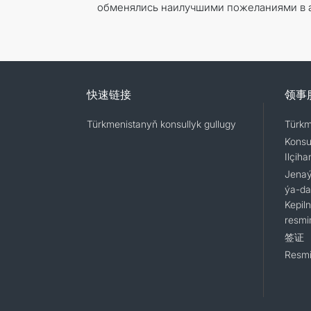
обменялись наилучшими пожеланиями в ад
快速链接
领事
Türkmenistanyň konsullyk gullugy
Türkm
Konsu
Ilçiha
Jenaýa
ýa-da
Kepil
resmi
签证
Resmi