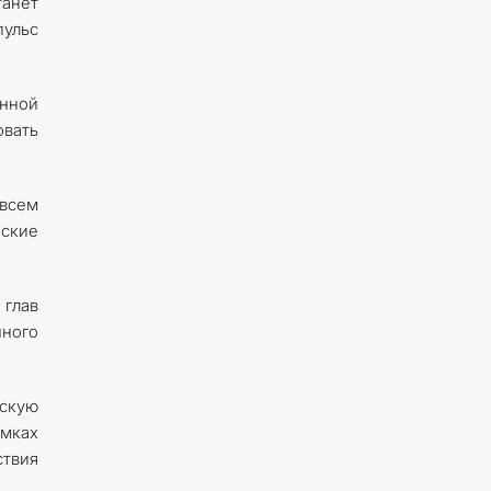
танет
пульс
енной
овать
всем
еские
 глав
нного
нскую
амках
ствия