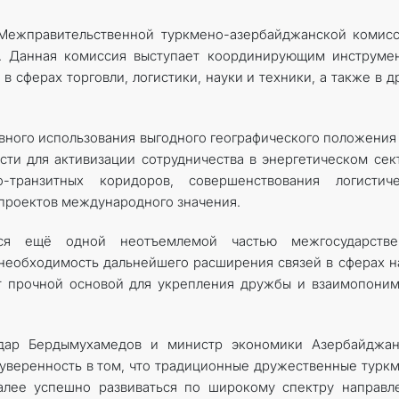
Межправительственной туркмено-азербайджанской комисс
а. Данная комиссия выступает координирующим инструме
 сферах торговли, логистики, науки и техники, а также в д
вного использования выгодного географического положения
сти для активизации сотрудничества в энергетическом сек
-транзитных коридоров, совершенствования логистиче
проектов международного значения.
ется ещё одной неотъемлемой частью межгосударстве
 необходимость дальнейшего расширения связей в сферах н
ат прочной основой для укрепления дружбы и взаимопони
дар Бердымухамедов и министр экономики Азербайджан
уверенность в том, что традиционные дружественные турк
алее успешно развиваться по широкому спектру направл