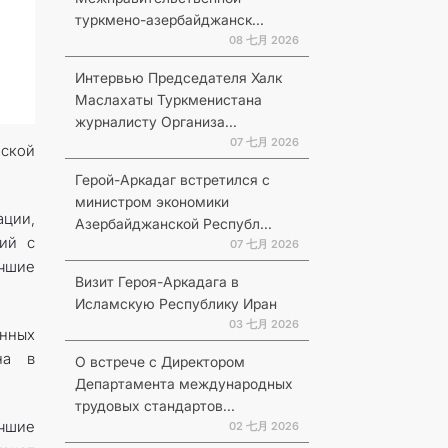
туркмено-азербайджанск...
08 七月 2026
Интервью Председателя Халк
Маслахаты Туркменистана
журналисту Организа...
07 七月 2026
ской
Герой-Аркадаг встретился с
министром экономики
ации,
Азербайджанской Республ...
ий с
07 七月 2026
учшие
Визит Героя-Аркадага в
Исламскую Республику Иран
03 七月 2026
енных
на в
О встрече с Директором
Департамента международных
трудовых стандартов...
чшие
02 七月 2026