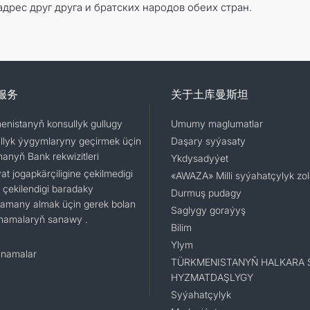
рес друг друга и братских народов обеих стран.
服务
关于土库曼斯坦
enistanyň konsullyk gullugy
Umumy maglumatlar
llyk ýygymlaryny geçirmek üçin
Daşary syýasaty
nanyň Bank rekwizitleri
Ykdysadyýet
t jogapkärçiligine çekilmedigi
«AWAZA» Milli syýahatçylyk zo
 çekilendigi baradaky
Durmuş pudagy
namany almak üçin gerek bolan
Saglygy goraýyş
namalaryň sanawy .
Bilim
Ylym
namalar
TÜRKMENISTANYŇ HALKARA 
HYZMATDAŞLYGY
Syýahatçylyk