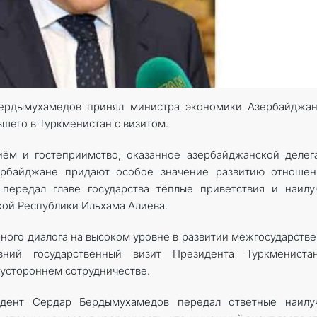
ердымухамедов принял министра экономики Азербайджан
шего в Туркменистан с визитом.
иём и гостеприимство, оказанное азербайджанской делег
ербайджане придают особое значение развитию отношен
 передал главе государства тёплые приветствия и наил
ой Республики Ильхама Алиева.
рного диалога на высоком уровне в развитии межгосударств
авний государственный визит Президента Туркмениста
вустороннем сотрудничестве.
идент Сердар Бердымухамедов передал ответные наилу