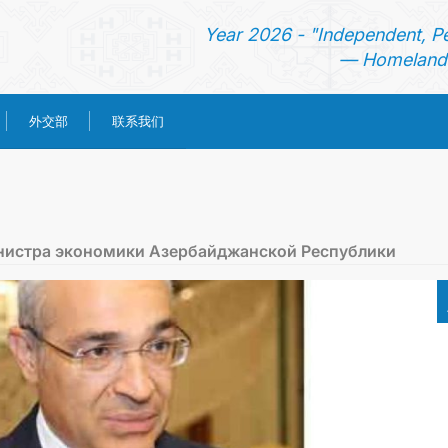
Year 2026 - "Independent, P
— Homeland 
外交部
联系我们
首页
新闻
нистра экономики Азербайджанской Республики
土库曼斯坦
领事服务
外交部
联系我们