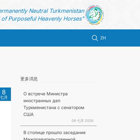
ermanently Neutral Turkmenistan
of Purposeful Heavenly Horses"
ZH
更多消息
8
О встрече Министра
七月
иностранных дел
Туркменистана с сенатором
США
09 七月 2026
В столице прошло заседание
Межправительственной