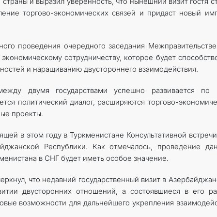
траны и выразил уверенность, что нынешний визит гостя с
ение торгово-экономических связей и придаст новый им
шного проведения очередного заседания Межправительств
экономическому сотрудничеству, которое будет способств
нностей и наращиванию двустороннего взаимодействия.
между двумя государствами успешно развивается по 
ется политический диалог, расширяются торгово-экономич
ые проекты.
щей в этом году в Туркменистане Консультативной встречи
айджанской Республики. Как отмечалось, проведение да
менистана в СНГ будет иметь особое значение.
ркнул, что недавний государственный визит в Азербайджа
витии двусторонних отношений, а состоявшиеся в его р
овые возможности для дальнейшего укрепления взаимодей