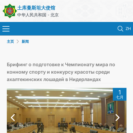
土库曼斯坦大使馆
中华人民共和国 - 北京
ZH
主页
新闻
首页
新闻
Брифинг о подготовке к Чемпионату мира по
конному спорту и конкурсу красоты среди
土库曼斯坦
ахалтекинских лошадей в Нидерландах
1
领事服务
七月
外交部
联系我们