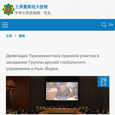
土库曼斯坦大使馆
中华人民共和国 - 北京
ZH
主页
新闻
首页
新闻
Делегация Туркменистана приняла участие в
заседании Группы друзей глобального
土库曼斯坦
управления в Нью-Йорке
29
领事服务
五月
外交部
联系我们