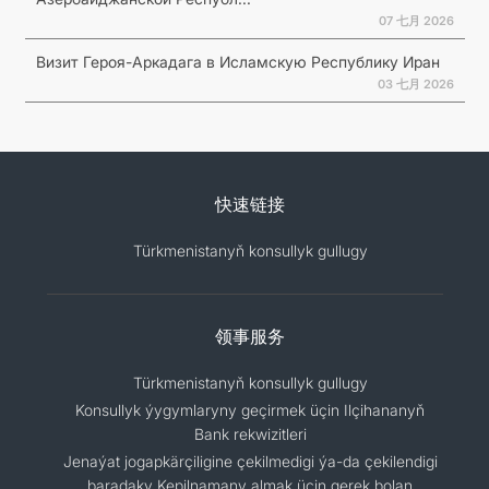
07 七月 2026
Визит Героя-Аркадага в Исламскую Республику Иран
03 七月 2026
快速链接
Türkmenistanyň konsullyk gullugy
领事服务
Türkmenistanyň konsullyk gullugy
Konsullyk ýygymlaryny geçirmek üçin Ilçihananyň
Bank rekwizitleri
Jenaýat jogapkärçiligine çekilmedigi ýa-da çekilendigi
baradaky Kepilnamany almak üçin gerek bolan