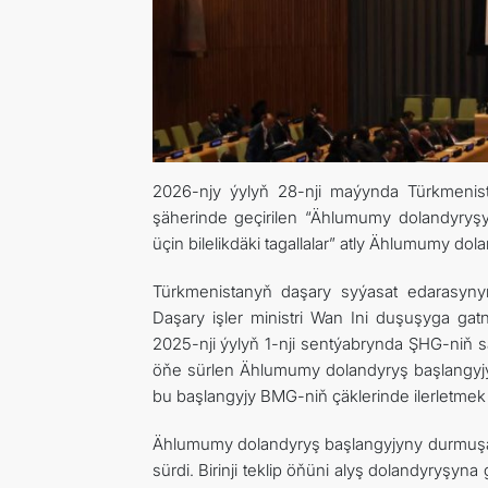
2026-njy ýylyň 28-nji maýynda Türkmenista
şäherinde geçirilen “Ählumumy dolandyry
üçin bilelikdäki tagallalar” atly Ählumumy d
Türkmenistanyň daşary syýasat edarasyn
Daşary işler ministri Wan Ini duşuşyga ga
2025-nji ýylyň 1-nji sentýabrynda ŞHG-niň 
öňe sürlen Ählumumy dolandyryş başlangyj
bu başlangyjy BMG-niň çäklerinde ilerletm
Ählumumy dolandyryş başlangyjyny durmuşa 
sürdi. Birinji teklip öňüni alyş dolandyryşyna