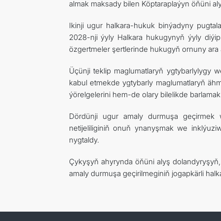
almak maksady bilen Köptaraplaýyn öňüni aly
Ikinji ugur halkara-hukuk binýadyny pugt
2028-nji ýyly Halkara hukugynyň ýyly diýi
özgertmeler şertlerinde hukugyň ornuny ara
Üçünji teklip maglumatlaryň ygtybarlylygy w
kabul etmekde ygtybarly maglumatlaryň ähmi
ýörelgelerini hem-de olary bilelikde barlam
Dördünji ugur amaly durmuşa geçirmek w
netijeliliginiň onuň ynanyşmak we inklýuz
nygtaldy.
Çykyşyň ahyrynda öňüni alyş dolandyryşyň,
amaly durmuşa geçirilmeginiň jogapkärli halk