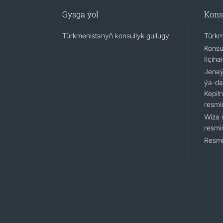
Gysga ýol
Kons
Türkmenistanyň konsullyk gullugy
Türkm
Konsu
Ilçiha
Jenaýa
ýa-da
Kepil
resmi
Wiza 
resmi
Resmi