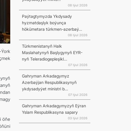
08 Iýul 2026
Paýtagtymyzda Ykdysady
hyzmatdaşlyk boýunça
hökümetara türkmen-azerbaý...
08 Iýul 2026
Türkmenistanyň Halk
-Ýork
Maslahatynyň Başlygynyň EYR-
eçmek
nyň Teleradiogepleşikl...
07 Iýul 2026
Gahryman Arkadagymyz
synyň
Azerbaýjan Respublikasynyň
tanyň
ykdysadyýet ministri b...
yndan
07 Iýul 2026
lmagy
Gahryman Arkadagymyzyň Eýran
Yslam Respublikasyna sapary
03 Iýul 2026
i öňe
 öňüni