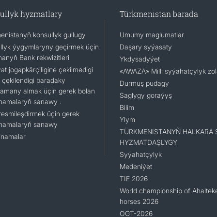
ullyk hyzmatlary
Türkmenistan barada
enistanyň konsullyk gullugy
Umumy maglumatlar
llyk ýygymlaryny geçirmek üçin
Daşary syýasaty
nanyň Bank rekwizitleri
Ykdysadyýet
t jogapkärçiligine çekilmedigi
«AWAZA» Milli syýahatçylyk zo
 çekilendigi baradaky
Durmuş pudagy
namany almak üçin gerek bolan
Saglygy goraýyş
namalaryň sanawy .
Bilim
resmileşdirmek üçin gerek
Ylym
namalaryň sanawy
TÜRKMENISTANYŇ HALKARA 
namalar
HYZMATDAŞLYGY
Syýahatçylyk
Medeniýet
TIF 2026
World championship of Ahaltek
horses 2026
OGT-2026