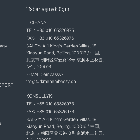
Habarlaşmak üçin
ILÇIHANA:
TEL: +86 010 65326975
FAX: +86 010 65326976
lagy
SALGY: A-1 King's Garden Villas, 18
Xiaoyun Road, Beijing, 100016 / 中国,
北京市,朝阳区霄云路18号,京润水上花园,
A-1，100016
E-MAIL: embassy-
tm@turkmenembassy.cn
SPORT
KONSULLYK:
TEL: +86 010 65326975
FAX: +86 010 65326976
SALGY: A-1 King's Garden Villas, 18
e
Xiaoyun Road, Beijing, 100016 / 中国,
北京市,朝阳区霄云路18号,京润水上花园,
A-1，100016