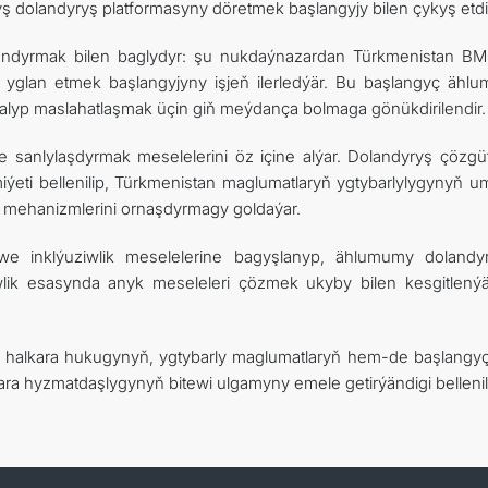
ş dolandyryş platformasyny döretmek başlangyjy bilen çykyş etdi
alandyrmak bilen baglydyr: şu nukdaýnazardan Türkmenistan B
p yglan etmek başlangyjyny işjeň ilerledýär. Bu başlangyç ähl
 alyp maslahatlaşmak üçin giň meýdança bolmaga gönükdirilendir.
e sanlylaşdyrmak meselelerini öz içine alýar. Dolandyryş çözgütl
ýeti bellenilip, Türkmenistan maglumatlaryň ygtybarlylygynyň 
ak mehanizmlerini ornaşdyrmagy goldaýar.
e inklýuziwlik meselelerine bagyşlanyp, ählumumy dolandy
iwlik esasynda anyk meseleleri çözmek ukyby bilen kesgitlenýä
 halkara hukugynyň, ygtybarly maglumatlaryň hem-de başlangyç
ara hyzmatdaşlygynyň bitewi ulgamyny emele getirýändigi bellenil