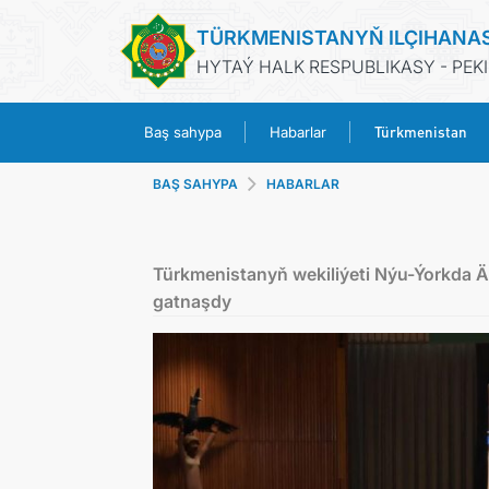
TÜRKMENISTANYŇ ILÇIHANA
HYTAÝ HALK RESPUBLIKASY - PEK
Türkmenistan
Baş sahypa
Habarlar
BAŞ SAHYPA
HABARLAR
Türkmenistanyň wekiliýeti Nýu-Ýorkda 
gatnaşdy