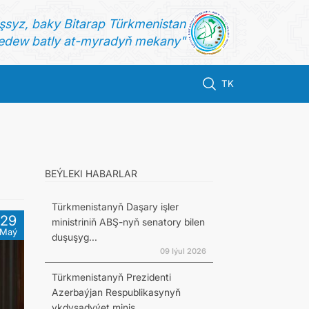
şsyz, baky Bitarap Türkmenistan
dew batly at-myradyň mekany"
TK
BEÝLEKI HABARLAR
Türkmenistanyň Daşary işler
29
ministriniň ABŞ-nyň senatory bilen
Maý
duşuşyg...
09 Iýul 2026
Türkmenistanyň Prezidenti
Azerbaýjan Respublikasynyň
ykdysadyýet minis...