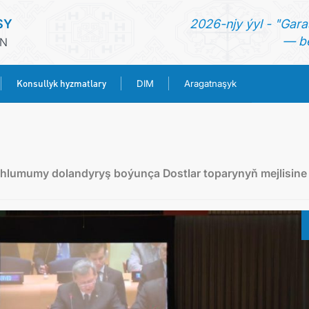
SY
2026-njy ýyl - "Gara
— be
IN
Konsullyk hyzmatlary
DIM
Aragatnaşyk
BAŞ SAHYPA
HABARLAR
Ählumumy dolandyryş boýunça Dostlar toparynyň mejlisine
TÜRKMENISTAN
KONSULLYK HYZMATLARY
DIM
ARAGATNAŞYK