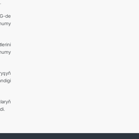
.
MG-de
umumy
erini
umumy
ryşyň
ndigi
laryň
di.