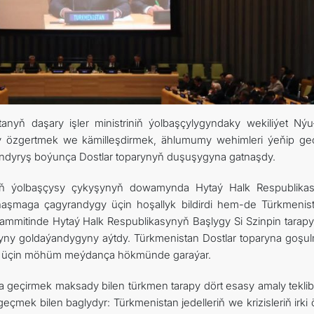
nyň daşary işler ministriniň ýolbaşçylygyndaky wekiliýet Nýu
şy özgertmek we kämilleşdirmek, ählumumy wehimleri ýeňip g
olandyryş boýunça Dostlar toparynyň duşuşygyna gatnaşdy.
yň ýolbaşçysy çykyşynyň dowamynda Hytaý Halk Respublika
tnaşmaga çagyrandygy üçin hoşallyk bildirdi hem-de Türkmenis
sammitinde Hytaý Halk Respublikasynyň Başlygy Si Szinpin tarap
yny goldaýandygyny aýtdy. Türkmenistan Dostlar toparyna goşu
ek üçin möhüm meýdança hökmünde garaýar.
geçirmek maksady bilen türkmen tarapy dört esasy amaly teklib
 geçmek bilen baglydyr: Türkmenistan jedelleriň we krizisleriň irki