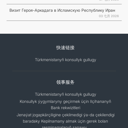
Визит Героя-Аркадага в Исламскую Республику Иран
03 七月 2026
快速链接
Türkmenistanyň konsullyk gullugy
领事服务
Türkmenistanyň konsullyk gullugy
Konsullyk ýygymlaryny geçirmek üçin Ilçihananyň
Bank rekwizitleri
Jenaýat jogapkärçiligine çekilmedigi ýa-da çekilendigi
baradaky Kepilnamany almak üçin gerek bolan
resminamalaryň sanawy .