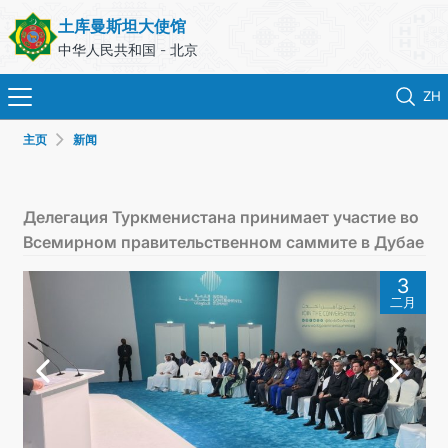
土库曼斯坦大使馆
中华人民共和国 - 北京
ZH
主页
新闻
首页
新闻
Делегация Туркменистана принимает участие во
Всемирном правительственном саммите в Дубае
土库曼斯坦
3
二月
领事服务
外交部
联系我们