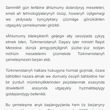
Sammitiň gün tertibine ählumumy dolandyryş meseleleri,
emeli aň tehnologiýalarynyň ösüşi, howanyň üýtgemegi
we ykdysady kynçylyklary çözmäge gönükdirilen
utgaşykly çemeleşmeler girizildi.
«Ählumumy bileleşikleriň geljegi» atly sessiýada çykyş
etmek bilen, Türkmenistanyň Daşary işler ministri Raşid
Meredow dünýä jemgyýetçiliginiň ýüzbe-ýüz bolýan
möhüm meselelerini çözmekde Türkmenistanyň
çemeleşmesini beýan etdi.
Türkmenistanyň halkara hukugyna hormat goýmak, özara
bähbitleri nazara almak we durnukly ösüşiň bähbidine her
bir ýurduň mümkinçiliklerinden peýdalanmak esasynda
döwletleriň arasynda utgaşykly hyzmatdaşlygy
goldaýandygy bellenildi.
Bu çemeleşme anyk başlangyçlarda hem öz beýanyny