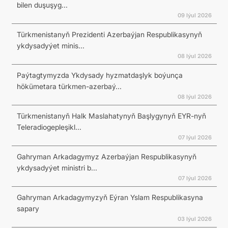
bilen duşuşyg...
09 Iýul 2026
Türkmenistanyň Prezidenti Azerbaýjan Respublikasynyň
ykdysadyýet minis...
08 Iýul 2026
Paýtagtymyzda Ykdysady hyzmatdaşlyk boýunça
hökümetara türkmen-azerbaý...
08 Iýul 2026
Türkmenistanyň Halk Maslahatynyň Başlygynyň EYR-nyň
Teleradiogepleşikl...
07 Iýul 2026
Gahryman Arkadagymyz Azerbaýjan Respublikasynyň
ykdysadyýet ministri b...
07 Iýul 2026
Gahryman Arkadagymyzyň Eýran Yslam Respublikasyna
sapary
03 Iýul 2026