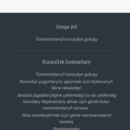
Gysga ýol
Türkmenistanyň konsullyk gullugy
Konsullyk hyzmatlary
Türkmenistanyň konsullyk gullugy
Konsullyk ýygymlaryny geçirmek üçin Ilçihananyň
Bank rekwizitleri
Jenaýat jogapkärçiligine çekilmedigi ýa-da çekilendigi
baradaky Kepilnamany almak üçin gerek bolan
resminamalaryň sanawy .
Wiza resmileşdirmek üçin gerek resminamalaryň
sanawy
Resminamalar