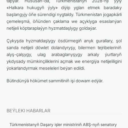
tapýar. Hususan-da, Türkmenistanyň 2028-nji ýyly
«Halkara hukugyň ýyly» diýip yglan etmek baradaky
başlangyjy öňe sürendigi nygtaldy. Türkmenistan jogapkärli
çemeleşmä, öňünden çaklama we açyklyga esaslanýan
netijeli köptaraplaýyn hyzmatdaşlygy goldaýar.
Çykyşda hyzmatdaşlygy ösdürmegiň anyk gurallary, şol
sanda netijeli döwlet dolandyryşy, bilermen tejribeleriniň
alyş-çalşygy, ulag arabaglanyşygy arkaly ýurtlaryň
ykdysady mümkinçiliklerini açmak we energiýa netijeliligini
ýokarlandyrmak meseleleri beýan edildi.
Bütindünýä hökümet sammitiniň işi dowam edýär.
BEÝLEKI HABARLAR
Türkmenistanyň Daşary işler ministriniň ABŞ-nyň senatory