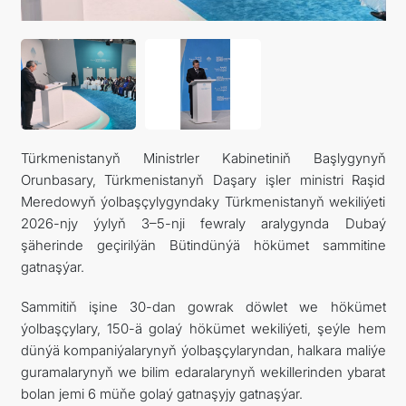
Türkmenistanyň Ministrler Kabinetiniň Başlygynyň
Orunbasary, Türkmenistanyň Daşary işler ministri Raşid
Meredowyň ýolbaşçylygyndaky Türkmenistanyň wekiliýeti
2026-njy ýylyň 3–5-nji fewraly aralygynda Dubaý
şäherinde geçirilýän Bütindünýä hökümet sammitine
gatnaşýar.
Sammitiň işine 30-dan gowrak döwlet we hökümet
ýolbaşçylary, 150-ä golaý hökümet wekiliýeti, şeýle hem
dünýä kompaniýalarynyň ýolbaşçylaryndan, halkara maliýe
guramalarynyň we bilim edaralarynyň wekillerinden ybarat
bolan jemi 6 müňe golaý gatnaşyjy gatnaşýar.