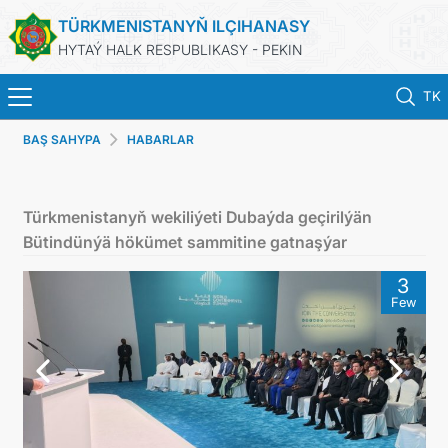
TÜRKMENISTANYŇ ILÇIHANASY
HYTAÝ HALK RESPUBLIKASY - PEKIN
TK
BAŞ SAHYPA
HABARLAR
BAŞ SAHYPA
HABARLAR
Türkmenistanyň wekiliýeti Dubaýda geçirilýän
Bütindünýä hökümet sammitine gatnaşýar
TÜRKMENISTAN
3
Few
KONSULLYK HYZMATLARY
DIM
ARAGATNAŞYK