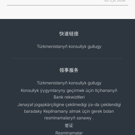
03 七月 2026
快速链接
Türkmenistanyň konsullyk gullugy
领事服务
Türkmenistanyň konsullyk gullugy
Konsullyk ýygymlaryny geçirmek üçin Ilçihananyň
Bank rekwizitleri
Jenaýat jogapkärçiligine çekilmedigi ýa-da çekilendigi
baradaky Kepilnamany almak üçin gerek bolan
resminamalaryň sanawy .
签证
Resminamalar