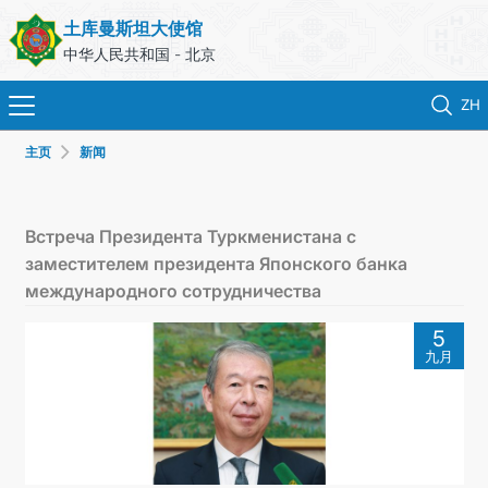
土库曼斯坦大使馆
中华人民共和国 - 北京
ZH
主页
新闻
首页
新闻
Встреча Президента Туркменистана с
заместителем президента Японского банка
土库曼斯坦
международного сотрудничества
5
领事服务
九月
外交部
联系我们