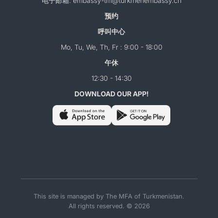
电子邮箱: embassy-tm@turkmenembassy.cn
预约
呼叫中心
Mo, Tu, We, Th, Fr : 9:00 - 18:00
午休
12:30 - 14:30
DOWNLOAD OUR APP!
This site is managed by The MFA of Turkmenistan.
All rights reserved. © 2026