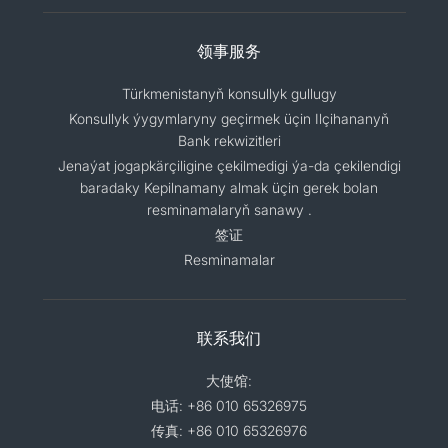
领事服务
Türkmenistanyň konsullyk gullugy
Konsullyk ýygymlaryny geçirmek üçin Ilçihananyň
Bank rekwizitleri
Jenaýat jogapkärçiligine çekilmedigi ýa-da çekilendigi
baradaky Kepilnamany almak üçin gerek bolan
resminamalaryň sanawy .
签证
Resminamalar
联系我们
大使馆:
电话: +86 010 65326975
传真: +86 010 65326976