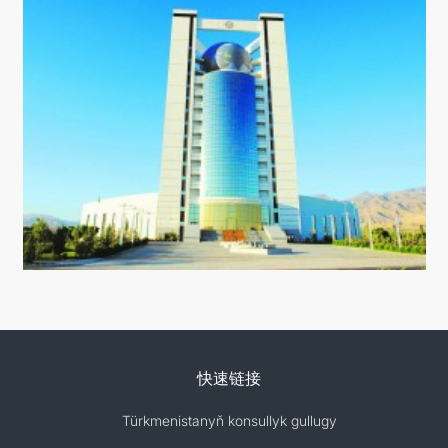
快速链接
Türkmenistanyň konsullyk gullugy