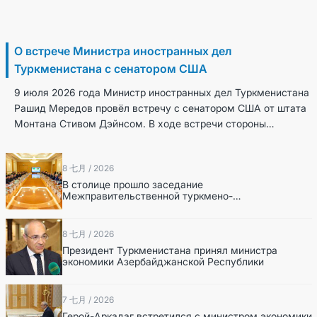
9 七月 / 2026
О встрече Министра иностранных дел
Туркменистана с сенатором США
9 июля 2026 года Министр иностранных дел Туркменистана
Рашид Мередов провёл встречу с сенатором США от штата
Монтана Стивом Дэйнсом. В ходе встречи стороны
обсудили актуальные вопросы двустороннего...
8 七月 / 2026
В столице прошло заседание
Межправительственной туркмено-
азербайджанской комиссии по экономическому
сотрудничеству
8 七月 / 2026
Президент Туркменистана принял министра
экономики Азербайджанской Республики
7 七月 / 2026
Герой-Аркадаг встретился с министром экономики