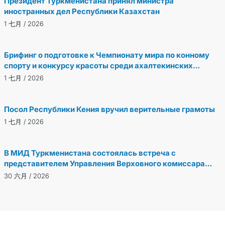
Президент Туркменистана принял министра
иностранных дел Республики Казахстан
1 七月 / 2026
Брифинг о подготовке к Чемпионату мира по конному
спорту и конкурсу красоты среди ахалтекинских
лошадей в Нидерландах
1 七月 / 2026
Посол Республики Кения вручил верительные грамоты
1 七月 / 2026
В МИД Туркменистана состоялась встреча с
представителем Управления Верховного комиссара
ООН по правам человека
30 六月 / 2026