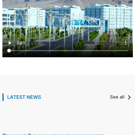
О встрече с Директором Департамента
международных трудовых стандартов
В Ашхабаде состоялись переговоры
LATEST NEWS
See all
Международной организации труда
2 七月 / 2026
руководителей внешнеполитических ведомств
Туркменистана и Казахстана
1 七月 / 2026