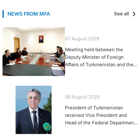
NEWS FROM MFA
See all
07 August 2026
Meeting held between the
Deputy Minister of Foreign
Affairs of Turkmenistan and the
Chargé d'Affaires a.i. of the
United States to Turkmenistan
06 August 2026
President of Turkmenistan
received Vice President and
Head of the Federal Department
of Foreign Affairs of the Swiss
Confederation