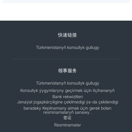
快速链接
Türkmenistanyň konsullyk gullugy
领事服务
Türkmenistanyň konsullyk gullugy
Konsullyk ýygymlaryny geçirmek üçin Ilçihananyň
Bank rekwizitleri
Jenaýat jogapkärçiligine çekilmedigi ýa-da çekilendigi
baradaky Kepilnamany almak üçin gerek bolan
resminamalaryň sanawy .
签证
Resminamalar