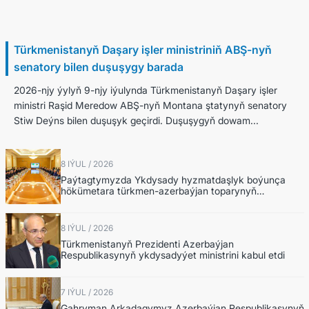
9 Iýul / 2026
Türkmenistanyň Daşary işler ministriniň ABŞ-nyň
senatory bilen duşuşygy barada
2026-njy ýylyň 9-njy iýulynda Türkmenistanyň Daşary işler
ministri Raşid Meredow ABŞ-nyň Montana ştatynyň senatory
Stiw Deýns bilen duşuşyk geçirdi. Duşuşygyň dowam...
8 IÝUL / 2026
Paýtagtymyzda Ykdysady hyzmatdaşlyk boýunça
hökümetara türkmen-azerbaýjan toparynyň
nobatdaky mejlisi geçirildi
8 IÝUL / 2026
Türkmenistanyň Prezidenti Azerbaýjan
Respublikasynyň ykdysadyýet ministrini kabul etdi
7 IÝUL / 2026
Gahryman Arkadagymyz Azerbaýjan Respublikasynyň