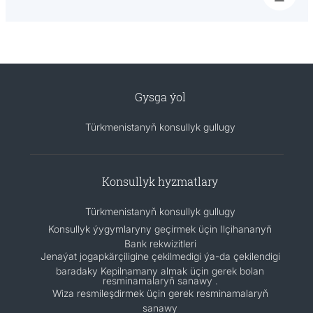
Gysga ýol
Türkmenistanyň konsullyk gullugy
Konsullyk hyzmatlary
Türkmenistanyň konsullyk gullugy
Konsullyk ýygymlaryny geçirmek üçin Ilçihananyň
Bank rekwizitleri
Jenaýat jogapkärçiligine çekilmedigi ýa-da çekilendigi
baradaky Kepilnamany almak üçin gerek bolan
resminamalaryň sanawy .
Wiza resmileşdirmek üçin gerek resminamalaryň
sanawy