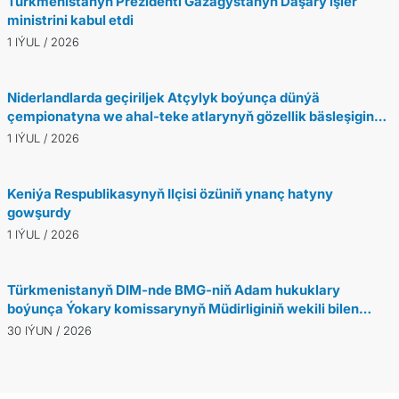
Türkmenistanyň Prezidenti Gazagystanyň Daşary işler
ministrini kabul etdi
1 IÝUL / 2026
Niderlandlarda geçiriljek Atçylyk boýunça dünýä
çempionatyna we ahal-teke atlarynyň gözellik bäsleşigine
görülýän taýýarlyk işleri barada brifing geçirildi
1 IÝUL / 2026
Keniýa Respublikasynyň Ilçisi özüniň ynanç hatyny
gowşurdy
1 IÝUL / 2026
Türkmenistanyň DIM-nde BMG-niň Adam hukuklary
boýunça Ýokary komissarynyň Müdirliginiň wekili bilen
duşuşyk geçirildi
30 IÝUN / 2026