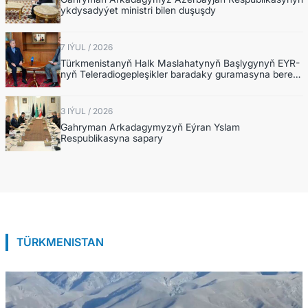
ykdysadyýet ministri bilen duşuşdy
7 IÝUL / 2026
Türkmenistanyň Halk Maslahatynyň Başlygynyň EYR-
nyň Teleradiogepleşikler baradaky guramasyna beren
interwýusy
3 IÝUL / 2026
Gahryman Arkadagymyzyň Eýran Yslam
Respublikasyna sapary
TÜRKMENISTAN