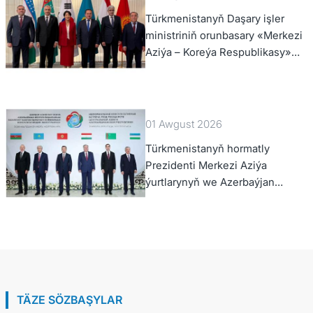
Türkmenistanyň Daşary işler
ministriniň orunbasary «Merkezi
Aziýa – Koreýa Respublikasy»
hyzmatdaşlyk forumynyň ýokary
derejeli wezipeli adamlarynyň
mejlisine gatnaşdy
01 Awgust 2026
Türkmenistanyň hormatly
Prezidenti Merkezi Aziýa
ýurtlarynyň we Azerbaýjan
Respublikasynyň döwlet
Baştutanlarynyň resmi däl
konsultatiw duşuşygyna
gatnaşdy
TÄZE SÖZBAŞYLAR