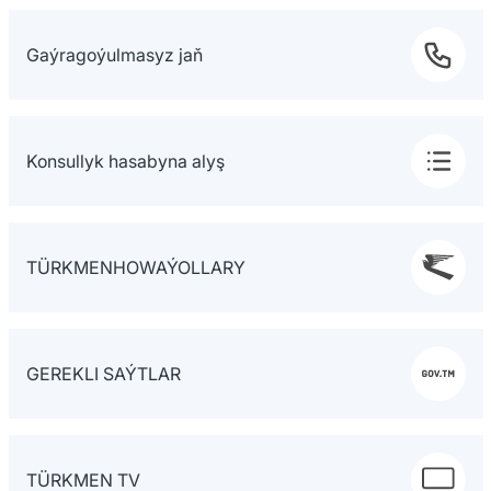
Gaýragoýulmasyz jaň
Konsullyk hasabyna alyş
TÜRKMENHOWAÝOLLARY
GEREKLI SAÝTLAR
TÜRKMEN TV