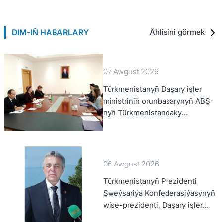
DIM-IŇ HABARLARY
Ählisini görmek
07 Awgust 2026
Türkmenistanyň Daşary işler
ministriniň orunbasarynyň ABŞ-
nyň Türkmenistandaky
wagtlaýyn işler ynanylan wekili
bilen duşuşygy geçirildi
06 Awgust 2026
Türkmenistanyň Prezidenti
Şweýsariýa Konfederasiýasynyň
wise-prezidenti, Daşary işler
federal departamentiniň