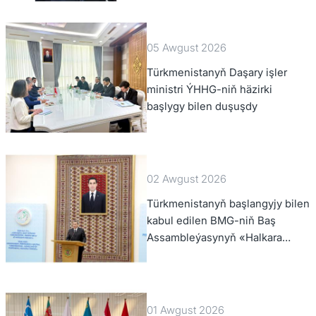
başlygyny kabul etdi
05 Awgust 2026
Türkmenistanyň Daşary işler
ministri ÝHHG-niň häzirki
başlygy bilen duşuşdy
02 Awgust 2026
Türkmenistanyň başlangyjy bilen
kabul edilen BMG-niň Baş
Assambleýasynyň «Halkara
hukugynyň ýyly, 2028-nji ýyl»
atly Kararnamasyny durmuşa
geçirmegiň ýolunda
01 Awgust 2026