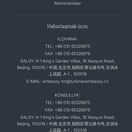
Resminamalar
Habarlaşmak üçin
ILÇIHANA:
TEL: +86 010 65326975
FAX: +86 010 65326976
SALGY: A-1 King's Garden Villas, 18 Xiaoyun Road,
Beijing, 100016 / 中国,北京市,朝阳区霄云路18号,京润水
上花园, A-1，100016
E-MAIL: embassy-tm@turkmenembassy.cn
KONSULLYK:
TEL: +86 010 65326975
FAX: +86 010 65326976
SALGY: A-1 King's Garden Villas, 18 Xiaoyun Road,
Beijing, 100016 / 中国,北京市,朝阳区霄云路18号,京润水
上花园, A-1，100016