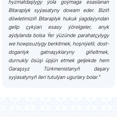
hyzmatdaşlygy ýola goýmaga esaslanan
Bitaraplyk syýasatyny dowam eder. Biziň
döwletimiziň Bitaraplyk hukuk ýagdaýyndan
gelip çykýan esasy ýörelgeler, anyk
aýdylanda bolsa Ýer ýüzünde parahatçylygy
we howpsuzlygy berkitmek, hoşniýetli, dost-
doganlyk gatnaşyklaryny giňeltmek,
durnukly ösüşi üpjün etmek geljekde hem
Garaşsyz Türkmenistanyň daşary
syýasatynyň ileri tutulýan ugurlary bolar."