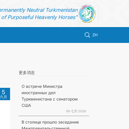
ermanently Neutral Turkmenistan
of Purposeful Heavenly Horses"
ZH
更多消息
О встрече Министра
5
иностранных дел
六月
Туркменистана с сенатором
США
09 七月 2026
В столице прошло заседание
Межправительственной