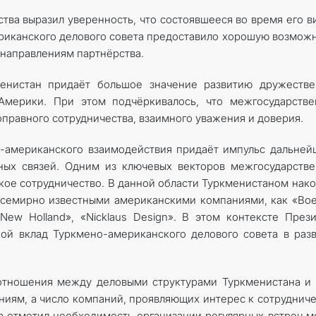
рства выразил уверенность, что состоявшееся во время его в
риканского делового совета предоставило хорошую возмож
направлениям партнёрства.
менистан придаёт большое значение развитию дружестве
мерики. При этом подчёркивалось, что межгосударстве
оправного сотрудничества, взаимного уважения и доверия.
о-американского взаимодействия придаёт импульс дальне
ных связей. Одним из ключевых векторов межгосударств
кое сотрудничество. В данной области Туркменистаном нак
 всемирно известными американскими компаниями, как «Boe
e New Holland», «Nicklaus Design». В этом контексте През
й вклад Туркмено-американского делового совета в раз
 отношения между деловыми структурами Туркменистана 
иям, а число компаний, проявляющих интерес к сотрудниче
ва отметил необходимость организации регулярных встреч 