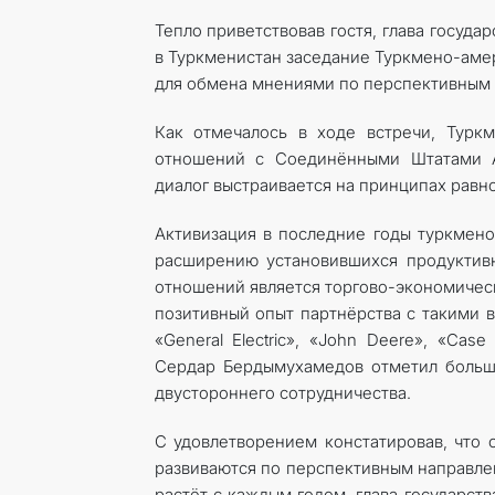
Тепло приветствовав гостя, глава госуда
в Туркменистан заседание Туркмено-аме
для обмена мнениями по перспективным 
Как отмечалось в ходе встречи, Турк
отношений с Соединёнными Штатами А
диалог выстраивается на принципах равн
Активизация в последние годы туркмен
расширению установившихся продуктив
отношений является торгово-экономичес
позитивный опыт парт­нёрства с такими
«General Electric», «John Deere», «Cas
Сердар Бердымухамедов отметил большо
двустороннего сотрудничества.
С удовлетворением констатировав, что
развиваются по перспективным направлен
растёт с каждым годом, глава государст