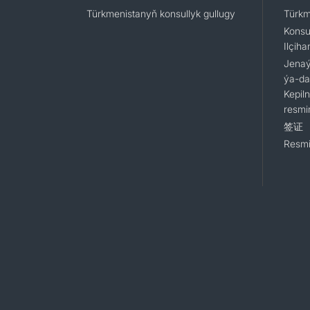
Türkmenistanyň konsullyk gullugy
Türkm
Konsu
Ilçiha
Jenaýa
ýa-da
Kepil
resmi
签证
Resmi