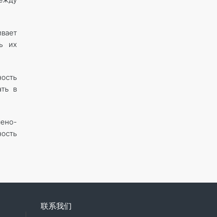
вает
ь их
ность
ать в
ено-
ность
联系我们