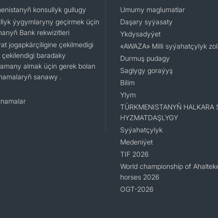
enistanyň konsullyk gullugy
Umumy maglumatlar
llyk ýygymlaryny geçirmek üçin
Daşary syýasaty
nanyň Bank rekwizitleri
Ykdysadyýet
t jogapkärçiligine çekilmedigi
«AWAZA» Milli syýahatçylyk zo
 çekilendigi baradaky
Durmuş pudagy
namany almak üçin gerek bolan
Saglygy goraýyş
namalaryň sanawy .
Bilim
Ylym
namalar
TÜRKMENISTANYŇ HALKARA 
HYZMATDAŞLYGY
Syýahatçylyk
Medeniýet
TIF 2026
World championship of Ahaltek
horses 2026
OGT-2026