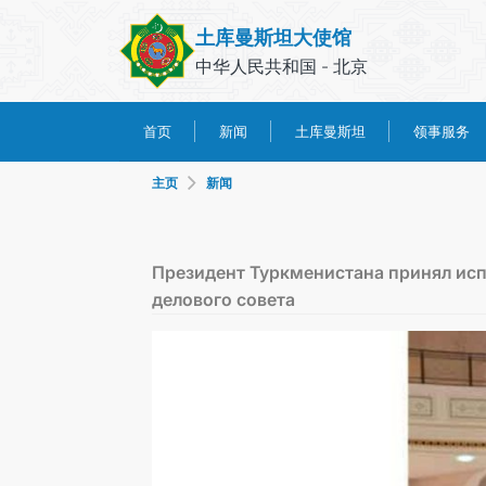
土库曼斯坦大使馆
中华人民共和国 - 北京
土库曼斯坦
领事服务
首页
新闻
主页
新闻
Президент Туркменистана принял ис
делового совета