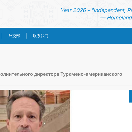
Year 2026 - "Independent, P
— Homeland 
外交部
联系我们
首页
新闻
полнительного директора Туркмено-американского
土库曼斯坦
领事服务
外交部
联系我们