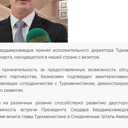
ердымухамедов принял исполнительного директора Туркм
юарта, находящегося в нашей стране с визитом.
 признательность за предоставленную возможность обсу
его партнёрства, бизнесмен подтвердил заинтересованн
ивизации сотрудничества с Туркменистаном, демонстрир
о развития.
ы на различных уровнях способствуют развитию двустор
ажность встречи Президента Сердара Бердымухамедо
я визита главы Туркменистана в Соединённые Штаты Амер