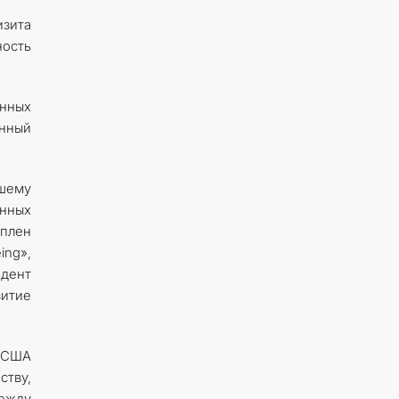
изита
ность
нных
нный
йшему
енных
оплен
ing»,
идент
витие
и США
ству,
между