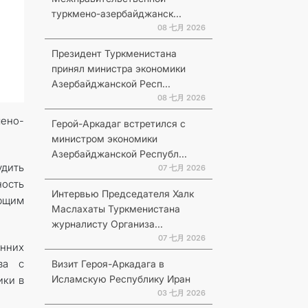
туркмено-азербайджанск...
08 七月 2026
Президент Туркменистана
принял министра экономики
Азербайджанской Респ...
08 七月 2026
ено-
Герой-Аркадаг встретился с
министром экономики
Азербайджанской Республ...
дить
07 七月 2026
ость
Интервью Председателя Халк
ующим
Маслахаты Туркменистана
журналисту Организа...
07 七月 2026
онних
ва с
Визит Героя-Аркадага в
Исламскую Республику Иран
ики в
03 七月 2026