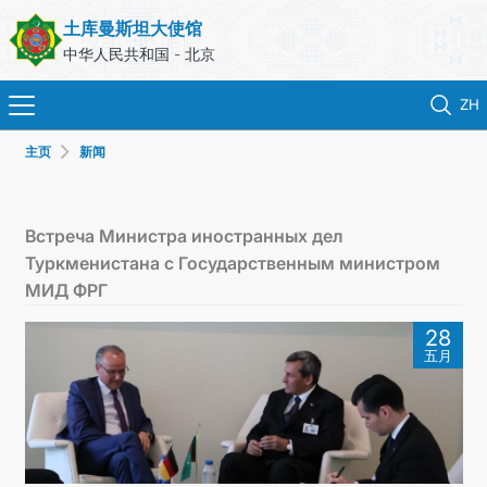
土库曼斯坦大使馆
中华人民共和国 - 北京
ZH
主页
新闻
首页
新闻
Встреча Министра иностранных дел
Туркменистана с Государственным министром
土库曼斯坦
МИД ФРГ
28
领事服务
五月
外交部
联系我们