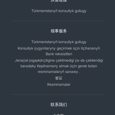
Türkmenistanyň konsullyk gullugy
领事服务
Türkmenistanyň konsullyk gullugy
Konsullyk ýygymlaryny geçirmek üçin Ilçihananyň
Bank rekwizitleri
Jenaýat jogapkärçiligine çekilmedigi ýa-da çekilendigi
baradaky Kepilnamany almak üçin gerek bolan
resminamalaryň sanawy .
签证
Resminamalar
联系我们