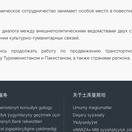
мическое сотрудничество занимает особое место в повестк
 диалога между внешнеполитическими ведомствами двух с
нии культурно-гуманитарных связей.
лись продолжать работу по продвижению транспортн
 Туркменистаном и Пакистаном, а также странами региона.
服务
关于土库曼斯坦
enistanyň konsullyk gullugy
Umumy maglumatlar
llyk ýygymlaryny geçirmek üçin
Daşary syýasaty
nanyň Bank rekwizitleri
Ykdysadyýet
t jogapkärçiligine çekilmedigi
«AWAZA» Milli syýahatçylyk zo