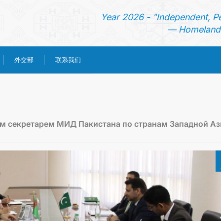
Year 2026 - "Independent, P
— Homeland 
外交部
联系我们
首页
新闻
м секретарем МИД Пакистана по странам Западной Аз
土库曼斯坦
领事服务
外交部
联系我们