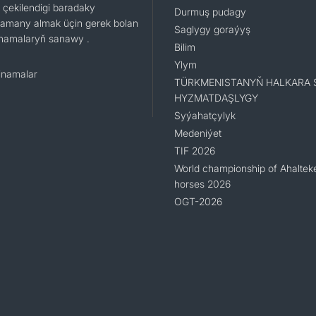
 çekilendigi baradaky
Durmuş pudagy
namany almak üçin gerek bolan
Saglygy goraýyş
namalaryň sanawy .
Bilim
Ylym
namalar
TÜRKMENISTANYŇ HALKARA 
HYZMATDAŞLYGY
Syýahatçylyk
Medeniýet
TIF 2026
World championship of Ahaltek
horses 2026
OGT-2026