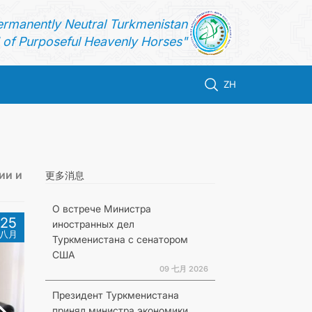
ermanently Neutral Turkmenistan
of Purposeful Heavenly Horses"
ZH
ии и
更多消息
О встрече Министра
25
иностранных дел
八月
Туркменистана с сенатором
США
09 七月 2026
Президент Туркменистана
принял министра экономики