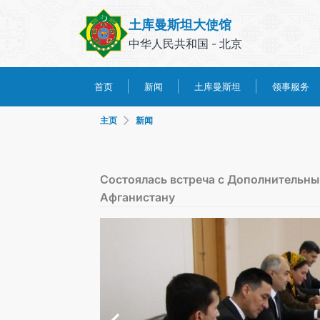
土库曼斯坦大使馆
中华人民共和国 - 北京
土库曼斯坦
领事服务
首页
新闻
主页
新闻
Состоялась встреча с Дополнительны
Афганистану