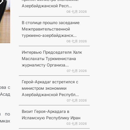
Азербайджанской Респ...
08 七月 2026
В столице прошло заседание
Межправительственной
туркмено-азербайджанск...
08 七月 2026
Интервью Председателя Халк
Маслахаты Туркменистана
журналисту Организа...
07 七月 2026
Герой-Аркадаг встретился с
ова с
министром экономики
 Асад
Азербайджанской Республ...
07 七月 2026
Визит Героя-Аркадага в
м по
Исламскую Республику Иран
амках
03 七月 2026