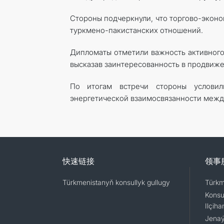
Стороны подчеркнули, что торгово-эконо
туркмено-пакистанских отношений.
Дипломаты отметили важность активного
высказав заинтересованность в продвиже
По итогам встречи стороны услови
энергетической взаимосвязанности между
快速链接
领事
Türkmenistanyň konsullyk gullugy
Türkm
Konsu
Ilçiha
Jenaýa