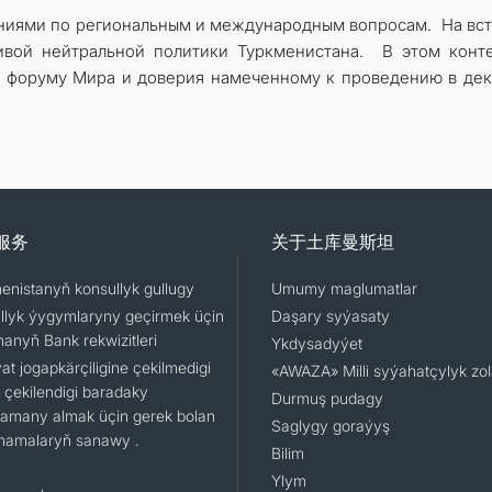
ниями по региональным и международным вопросам. На вс
ивой нейтральной политики Туркменистана. В этом конт
 форуму Мира и доверия намеченному к проведению в де
服务
关于土库曼斯坦
enistanyň konsullyk gullugy
Umumy maglumatlar
llyk ýygymlaryny geçirmek üçin
Daşary syýasaty
nanyň Bank rekwizitleri
Ykdysadyýet
t jogapkärçiligine çekilmedigi
«AWAZA» Milli syýahatçylyk zo
 çekilendigi baradaky
Durmuş pudagy
namany almak üçin gerek bolan
Saglygy goraýyş
namalaryň sanawy .
Bilim
Ylym