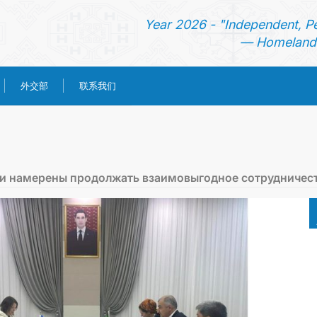
Year 2026 - "Independent, P
— Homeland 
外交部
联系我们
首页
新闻
ки намерены продолжать взаимовыгодное сотрудничес
土库曼斯坦
领事服务
外交部
联系我们