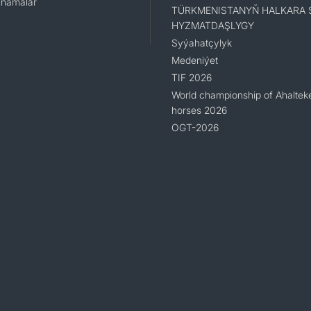
namalar
TÜRKMENISTANYŇ HALKARA 
HYZMATDAŞLYGY
Syýahatçylyk
Medeniýet
TIF 2026
World championship of Ahaltek
horses 2026
OGT-2026