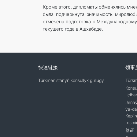
Кроме этого, дипломаты обменялись мне
была подчеркнута значимость миролюб
отмечена подготовка к Международному
текущего года в Ашхабаде.
快速链接
领事
Türkmenistanyň konsullyk gullugy
Türkm
Konsu
Ilçiha
Jenaýa
ýa-da
Kepil
resmi
签证