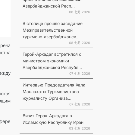
Азербайджанской Респ...
08 七月 2026
В столице прошло заседание
Межправительственной
туркмено-азербайджанск...
08 七月 2026
треча
стра
Герой-Аркадаг встретился с
министром экономики
Азербайджанской Республ...
ежду
07 七月 2026
Интервью Председателя Халк
Маслахаты Туркменистана
ская
журналисту Организа...
ющим
07 七月 2026
Визит Героя-Аркадага в
сфере
Исламскую Республику Иран
03 七月 2026