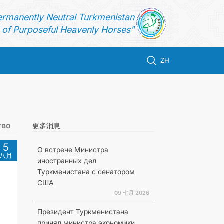
ermanently Neutral Turkmenistan
of Purposeful Heavenly Horses"
ZH
тво
更多消息
5
О встрече Министра
八月
иностранных дел
Туркменистана с сенатором
США
09 七月 2026
Президент Туркменистана
принял министра экономики