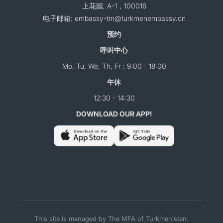
上花园, A-1，100016
电子邮箱: embassy-tm@turkmenembassy.cn
预约
呼叫中心
Mo, Tu, We, Th, Fr : 9:00 - 18:00
午休
12:30 - 14:30
DOWNLOAD OUR APP!
This site is managed by The MFA of Turkmenistan.