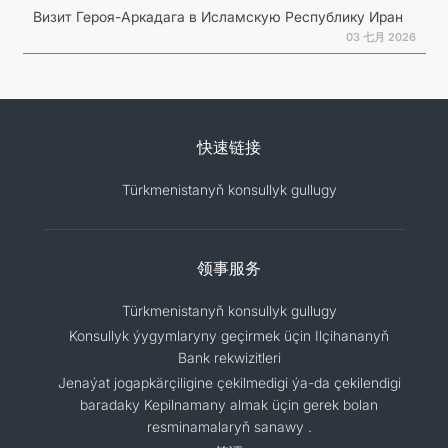
Визит Героя-Аркадага в Исламскую Республику Иран
03 七月 2026
快速链接
Türkmenistanyň konsullyk gullugy
领事服务
Türkmenistanyň konsullyk gullugy
Konsullyk ýygymlaryny geçirmek üçin Ilçihananyň
Bank rekwizitleri
Jenaýat jogapkärçiligine çekilmedigi ýa-da çekilendigi
baradaky Kepilnamany almak üçin gerek bolan
resminamalaryň sanawy .