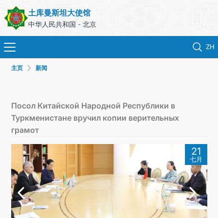
土库曼斯坦大使馆
中华人民共和国 - 北京
ZH
主页
新闻
首页
新闻
Посол Китайской Народной Республики в
Туркменистане вручил копии верительных
土库曼斯坦
грамот
21
领事服务
七月
外交部
联系我们