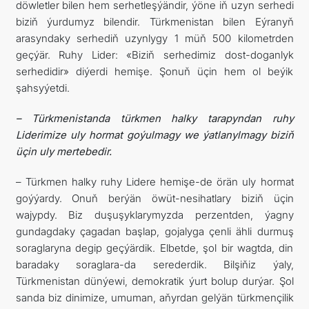
döwletler bilen hem serhetleşýändir, ýöne iň uzyn serhedi
biziň ýurdumyz bilendir. Türkmenistan bilen Eýranyň
arasyndaky serhediň uzynlygy 1 müň 500 kilometrden
geçýär. Ruhy Lider: «Biziň serhedimiz dost-doganlyk
serhedidir» diýerdi hemişe. Şonuň üçin hem ol beýik
şahsyýetdi.
–
Türkmenistanda türkmen halky tarapyndan ruhy
Liderimize uly hormat goýulmagy we ýatlanylmagy biziň
üçin uly mertebedir.
– Türkmen halky ruhy Lidere hemişe-de örän uly hormat
goýýardy. Onuň berýän öwüt-nesihatlary biziň üçin
wajypdy. Biz duşuşyklarymyzda perzentden, ýagny
gundagdaky çagadan başlap, gojalyga çenli ähli durmuş
soraglaryna degip geçýärdik. Elbetde, şol bir wagtda, din
baradaky soraglara-da serederdik. Bilşiňiz ýaly,
Türkmenistan dünýewi, demokratik ýurt bolup durýar. Şol
sanda biz dinimize, umuman, aňyrdan gelýän türkmençilik