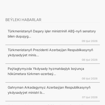
BEÝLEKI HABARLAR
Türkmenistanyň Daşary işler ministriniň ABŞ-nyň senatory
bilen duşuşyg...
09 Iýul 2026
Türkmenistanyň Prezidenti Azerbaýjan Respublikasynyň
ykdysadyýet minis...
08 Iýul 2026
Paýtagtymyzda Ykdysady hyzmatdaşlyk boýunça
hökümetara türkmen-azerbaý...
08 Iýul 2026
Gahryman Arkadagymyz Azerbaýjan Respublikasynyň
ykdysadyýet ministri b...
07 Iýul 2026