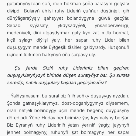
gutaranyňyzdan soň, men hökman şoňa barasym gelýär»
diýipdi. Bularyň ählisi ruhy Lideriň çuňňur düşünjeli, giň
dünýägaraýyşly şahsyýet bolandygyna güwä geçýär.
Sebäbi syýasaty, ykdysadyýeti, ynsanperwerligi,
medeniýeti, dini utgaşdyrmak gaty kyn zat. «Ula hormat,
kiçä sylag» diýlişi ýaly, her sapar ruhy Lider bilen
duşuşygym mende üýtgeşik täsirleri galdyrardy. Hut şonuň
üçinem türkmen halkynyň oňa sarpasy uly.
– Şu ýerde Siziň ruhy Liderimiz bilen geçiren
duşuşyklaryňyzyň birinde düşen suratyňyz bar. Şu surata
seredip, nähili duýgulary başdan geçirýärsiňiz?
– Ýalňyşmasam, bu surat biziň iň soňky duşuşygymyzdan.
Şonda gatnaşyklarymyz, dost-doganlygymyz diýsemem,
örän netijeli bolandygy üçin mende begenç duýgusyny
döredipdi. Ýöne Hudaý her birimize ýaş kysmatyny berýär.
Biz Eýranyň ruhy Lideriniň ýatan ýeriniň ýagty, jaýynyň
jennet bolmagyny, ruhunyň şat bolmagyny her sapar