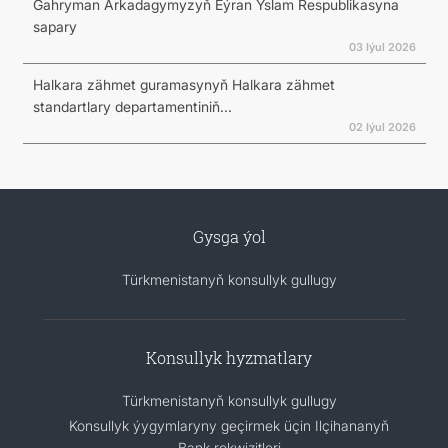
Gahryman Arkadagymyzyň Eýran Yslam Respublikasyna
sapary
03 Iýul 2026
Halkara zähmet guramasynyň Halkara zähmet
standartlary departamentiniň...
02 Iýul 2026
Gysga ýol
Türkmenistanyň konsullyk gullugy
Konsullyk hyzmatlary
Türkmenistanyň konsullyk gullugy
Konsullyk ýygymlaryny geçirmek üçin Ilçihananyň
Bank rekwizitleri