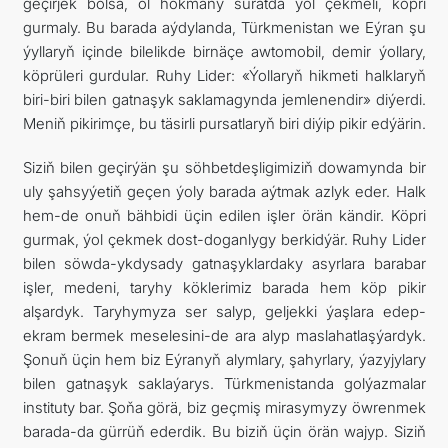
geçirjek bolsa, ol hökmany suratda ýol çekmeli, köpri
gurmaly. Bu barada aýdylanda, Türkmenistan we Eýran şu
ýyllaryň içinde bilelikde birnäçe awtomobil, demir ýollary,
köprüleri gurdular. Ruhy Lider: «Ýollaryň hikmeti halklaryň
biri-biri bilen gatnaşyk saklamagynda jemlenendir» diýerdi.
Meniň pikirimçe, bu täsirli pursatlaryň biri diýip pikir edýärin.
Siziň bilen geçirýän şu söhbetdeşligimiziň dowamynda bir
uly şahsyýetiň geçen ýoly barada aýtmak azlyk eder. Halk
hem-de onuň bähbidi üçin edilen işler örän kändir. Köpri
gurmak, ýol çekmek dost-doganlygy berkidýär. Ruhy Lider
bilen söwda-ykdysady gatnaşyklardaky asyrlara barabar
işler, medeni, taryhy köklerimiz barada hem köp pikir
alşardyk. Taryhymyza ser salyp, geljekki ýaşlara edep-
ekram bermek meselesini-de ara alyp maslahatlaşýardyk.
Şonuň üçin hem biz Eýranyň alymlary, şahyrlary, ýazyjylary
bilen gatnaşyk saklaýarys. Türkmenistanda golýazmalar
instituty bar. Şoňa görä, biz geçmiş mirasymyzy öwrenmek
barada-da gürrüň ederdik. Bu biziň üçin örän wajyp. Siziň