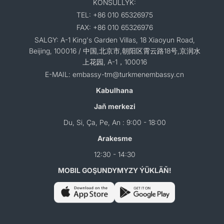
KONSULLYK:
TEL: +86 010 65326975
FAX: +86 010 65326976
SALGY: A-1 King's Garden Villas, 18 Xiaoyun Road,
Beijing, 100016 / 中国,北京市,朝阳区霄云路18号,京润水
上花园, A-1，100016
E-MAIL: embassy-tm@turkmenembassy.cn
Kabulhana
Jaň merkezi
Du, Si, Ça, Pe, An : 9:00 - 18:00
Arakesme
12:30 - 14:30
MOBIL GOŞUNDYMYZY ÝÜKLÄŇ!