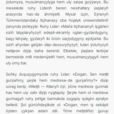
ýolumyza, musulmançylyga hem uly sarpa goýýarys. Bu
meselede ruhy Lideriň beren nesihatlary ýaşlaryň
arasynda has-da ähmiýetli. Mysal üçin, Eýranyň
Türkmenistandaky Ilçihanasy oba hojalyk uniwersitetiniň
ýanynda ýerleşýär. Ruhy Lider: «Maňa Ilçihananyň işgärleri
siziň talyplaryňyzyň edepli-ekramly oglan-gyzlardygyny,
başy tahýaly, gyzlaryň iki örüm saçlydygyny aýdýarlar. Bu
siziň aňyrdan gelýän däp-dessuryňyzyň, tutan ýoluňyzyň
netijesi» diýip baha bererdi. Elbetde, ýaşlara terbiýe
bermekde milli medeniýetiň hem, musulmançylygyň hem
uly orny bar.
Soňky duşuşygymyzda ruhy Lider: «Dogan, Sen metjit
gurýaňmy, şeýle hem medrese-de gurýaňmy?» diýip
sorag berip, «Metjit — Allanyň öýi, ýöne medrese gurmak
has hem uly zat» diýip nygtapdy. Şeýle hem ol medrese
gurmagyň ruhy pirlige barmakda sogaply işdigini aýratyn
belledi. Şol gürrüňdeşlikde ol: «Dogan, men iş sebäpli
öýden çykýan adam däl. Ýöne metjidiňizi gurup