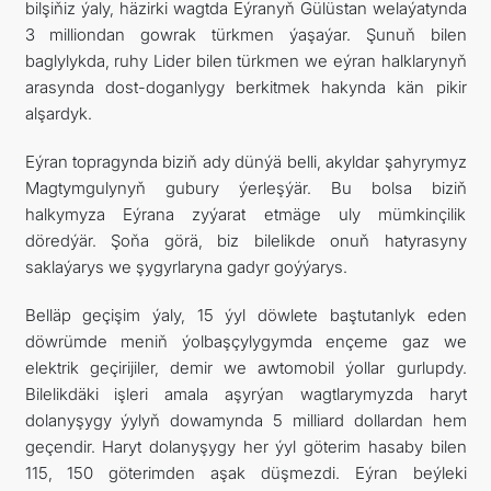
bilşiňiz ýaly, häzirki wagtda Eýranyň Gülüstan welaýatynda
3 milliondan gowrak türkmen ýaşaýar. Şunuň bilen
baglylykda, ruhy Lider bilen türkmen we eýran halklarynyň
arasynda dost-doganlygy berkitmek hakynda kän pikir
alşardyk.
Eýran topragynda biziň ady dünýä belli, akyldar şahyrymyz
Magtymgulynyň gubury ýerleşýär. Bu bolsa biziň
halkymyza Eýrana zyýarat etmäge uly mümkinçilik
döredýär. Şoňa görä, biz bilelikde onuň hatyrasyny
saklaýarys we şygyrlaryna gadyr goýýarys.
Belläp geçişim ýaly, 15 ýyl döwlete baştutanlyk eden
döwrümde meniň ýolbaşçylygymda ençeme gaz we
elektrik geçirijiler, demir we awtomobil ýollar gurlupdy.
Bilelikdäki işleri amala aşyrýan wagtlarymyzda haryt
dolanyşygy ýylyň dowamynda 5 milliard dollardan hem
geçendir. Haryt dolanyşygy her ýyl göterim hasaby bilen
115, 150 göterimden aşak düşmezdi. Eýran beýleki