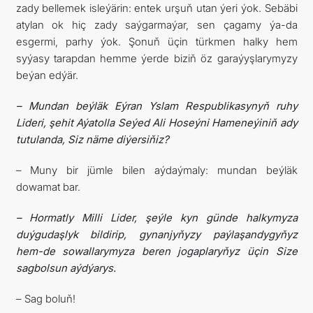
zady bellemek isleýärin: entek urşuň utan ýeri ýok. Sebäbi
atylan ok hiç zady saýgarmaýar, sen çagamy ýa-da
esgermi, parhy ýok. Şonuň üçin türkmen halky hem
syýasy tarapdan hemme ýerde biziň öz garaýyşlarymyzy
beýan edýär.
– Mundan beýläk Eýran Yslam Respublikasynyň ruhy
Lideri, şehit Aýatolla Seýed Ali Hoseýni Hameneýiniň ady
tutulanda, Siz näme diýersiňiz?
– Muny bir jümle bilen aýdaýmaly: mundan beýläk
dowamat bar.
– Hormatly Milli Lider, şeýle kyn günde halkymyza
duýgudaşlyk bildirip, gynanjyňyzy paýlaşandygyňyz
hem-de sowallarymyza beren jogaplaryňyz üçin Size
sagbolsun aýdýarys.
– Sag boluň!