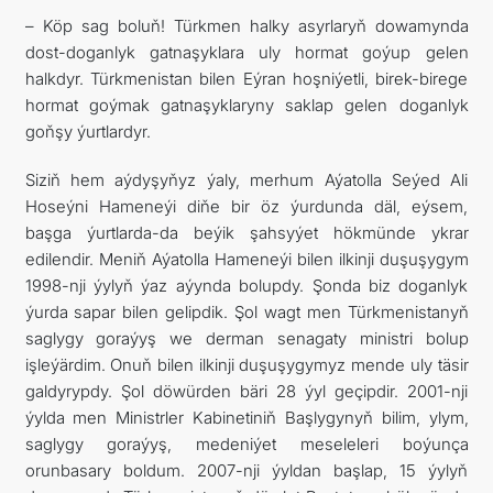
– Köp sag boluň! Türkmen halky asyrlaryň dowamynda
dost-doganlyk gatnaşyklara uly hormat goýup gelen
halkdyr. Türkmenistan bilen Eýran hoşniýetli, birek-birege
hormat goýmak gatnaşyklaryny saklap gelen doganlyk
goňşy ýurtlardyr.
Siziň hem aýdyşyňyz ýaly, merhum Aýatolla Seýed Ali
Hoseýni Hameneýi diňe bir öz ýurdunda däl, eýsem,
başga ýurtlarda-da beýik şahsyýet hökmünde ykrar
edilendir. Meniň Aýatolla Hameneýi bilen ilkinji duşuşygym
1998-nji ýylyň ýaz aýynda bolupdy. Şonda biz doganlyk
ýurda sapar bilen gelipdik. Şol wagt men Türkmenistanyň
saglygy goraýyş we derman senagaty ministri bolup
işleýärdim. Onuň bilen ilkinji duşuşygymyz mende uly täsir
galdyrypdy. Şol döwürden bäri 28 ýyl geçipdir. 2001-nji
ýylda men Ministrler Kabinetiniň Başlygynyň bilim, ylym,
saglygy goraýyş, medeniýet meseleleri boýunça
orunbasary boldum. 2007-nji ýyldan başlap, 15 ýylyň