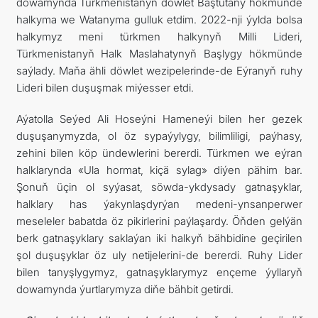
dowamynda Türkmenistanyň döwlet Baştutany hökmünde
halkyma we Watanyma gulluk etdim. 2022-nji ýylda bolsa
halkymyz meni türkmen halkynyň Milli Lideri,
Türkmenistanyň Halk Maslahatynyň Başlygy hökmünde
saýlady. Maňa ähli döwlet wezipelerinde-de Eýranyň ruhy
Lideri bilen duşuşmak miýesser etdi.
Aýatolla Seýed Ali Hoseýni Hameneýi bilen her gezek
duşuşanymyzda, ol öz sypaýylygy, bilimliligi, paýhasy,
zehini bilen köp ündewlerini bererdi. Türkmen we eýran
halklarynda «Ula hormat, kiçä sylag» diýen pähim bar.
Şonuň üçin ol syýasat, söwda-ykdysady gatnaşyklar,
halklary has ýakynlaşdyrýan medeni-ynsanperwer
meseleler babatda öz pikirlerini paýlaşardy. Öňden gelýän
berk gatnaşyklary saklaýan iki halkyň bähbidine geçirilen
şol duşuşyklar öz uly netijelerini-de bererdi. Ruhy Lider
bilen tanyşlygymyz, gatnaşyklarymyz ençeme ýyllaryň
dowamynda ýurtlarymyza diňe bähbit getirdi.