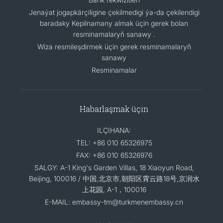
Jenaýat jogapkärçiligine çekilmedigi ýa-da çekilendigi
baradaky Kepilnamany almak üçin gerek bolan
resminamalaryň sanawy .
Wiza resmileşdirmek üçin gerek resminamalaryň
sanawy
Resminamalar
Habarlaşmak üçin
ILÇIHANA:
TEL: +86 010 65326975
FAX: +86 010 65326976
SALGY: A-1 King's Garden Villas, 18 Xiaoyun Road,
Beijing, 100016 / 中国,北京市,朝阳区霄云路18号,京润水
上花园, A-1，100016
E-MAIL: embassy-tm@turkmenembassy.cn