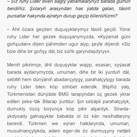
–
Siz ruhy Lider bilen bagly ýatlamalaryňyz barada gürrüň
berdiňiz. Şolaryň arasyndan has ýatda galan, täsirli
pursatlar hakynda aýratyn durup geçip bilersiňizmi?
– Ähli özara geçiren duşuşyklarymyz täsirli geçdi. Ýöne
ruhy Lider her gezek duşuşanymyzda, «Kyýamat güni
goňşudan» diýen pähimden ugur alyp, şeýle diýerdi: «Siz
bize diňe bir goňşy däl, biz süňk garyndaşdyrys».
Meniň pikirimçe, ähli duşuşyklar wajyp, esasan, syýasat
barada aýdanymyzda, umuman, diňe bir iki ýurduň däl,
sebitiň hem dünýäniň abadançylygy, parahatçylygy barada
ruhy Lider bilen köp söhbet ederdik. Bilşiňiz ýaly,
Türkmenistan dünýäde BMG tarapyndan üç gezek ykrar
edilen ýeke-täk Bitarap ýurtdur. Şol sebäpli parahatçylyk,
durnukly ösüş boýunça köp pikir alşardyk. Söwda-
ykdysady gatnaşyklar babatda ol öz kän nesihatlaryny
bererdi. Türkmen we eýran halklarynda, umuman,
musulmançylykda, adam eger-de öz durmuşyny netijeli