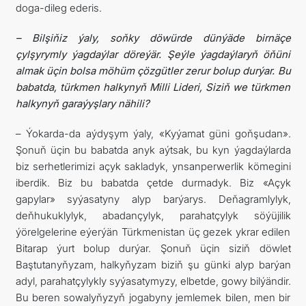
doga-dileg ederis.
– Bilşiňiz ýaly, soňky döwürde dünýäde birnäçe
çylşyrymly ýagdaýlar döreýär. Şeýle ýagdaýlaryň öňüni
almak üçin bolsa möhüm çözgütler zerur bolup durýar. Bu
babatda, türkmen halkynyň Milli Lideri, Siziň we türkmen
halkynyň garaýyşlary nähili?
– Ýokarda-da aýdyşym ýaly, «Kyýamat güni goňşudan».
Şonuň üçin bu babatda anyk aýtsak, bu kyn ýagdaýlarda
biz serhetlerimizi açyk sakladyk, ynsanperwerlik kömegini
iberdik. Biz bu babatda çetde durmadyk. Biz «Açyk
gapylar» syýasatyny alyp barýarys. Deňagramlylyk,
deňhukuklylyk, abadançylyk, parahatçylyk söýüjilik
ýörelgelerine eýerýän Türkmenistan üç gezek ykrar edilen
Bitarap ýurt bolup durýar. Şonuň üçin siziň döwlet
Baştutanyňyzam, halkyňyzam biziň şu günki alyp barýan
adyl, parahatçylykly syýasatymyzy, elbetde, gowy bilýändir.
Bu beren sowalyňyzyň jogabyny jemlemek bilen, men bir