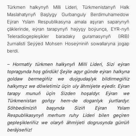
Türkmen halkynyň Milli Lideri, Türkmenistanyň Halk
Maslahatynyň Başlygy Gurbanguly Berdimuhamedow
Eýran Yslam Respublikasyna amala aşyran saparynyň
çäklerinde, eýran tarapynyň haýyşy boýunça, EYR-nyň
Teleradiogepleşikler baradaky guramasynyň (IRIB)
žurnalisti Seýýed Mohsen Hoseýniniň sowallaryna jogap
berdi.
–
Hormatly türkmen halkynyň Milli Lideri, Sizi eýran
topragynda hoş gördük! Şeýle agyr günde eýran halkyna
goldaw bermegiňiz we duýgudaşlyk bildirmegiňiz
halkymyz we döwletimiz üçin uly ähmiýete eýedir. Eýran
tarapy munuň üçin Sizden hoşaldyr. Eýran we
Türkmenistan goňşy hem-de doganlyk ýurtlardyr.
Söhbedimiziň başynda Siziň Eýran Yslam
Respublikasynyň merhum ruhy Lideri bilen geçiren
gepleşikleriňiz we olaryň ähmiýeti dogrusynda gürrüň
beräýseňiz!