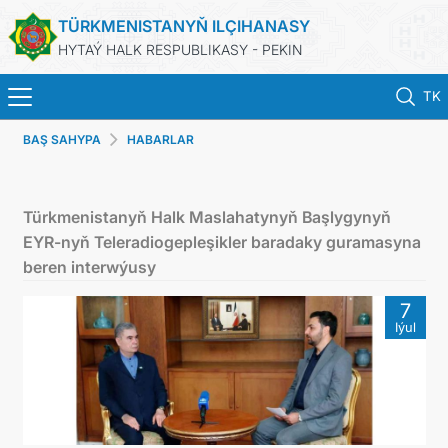
TÜRKMENISTANYŇ ILÇIHANASY
HYTAÝ HALK RESPUBLIKASY - PEKIN
TK
BAŞ SAHYPA
HABARLAR
BAŞ SAHYPA
HABARLAR
Türkmenistanyň Halk Maslahatynyň Başlygynyň
EYR-nyň Teleradiogepleşikler baradaky guramasyna
TÜRKMENISTAN
beren interwýusy
7
KONSULLYK HYZMATLARY
Iýul
DIM
ARAGATNAŞYK