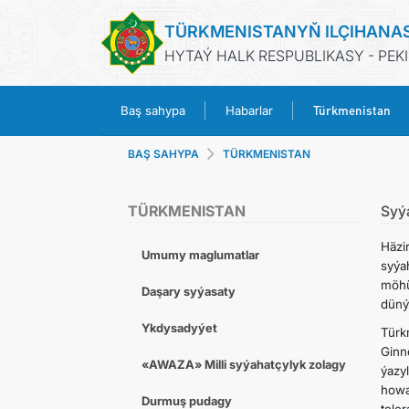
TÜRKMENISTANYŇ ILÇIHANA
HYTAÝ HALK RESPUBLIKASY - PEK
Türkmenistan
Baş sahypa
Habarlar
BAŞ SAHYPA
TÜRKMENISTAN
TÜRKMENISTAN
Syý
Häzi
Umumy maglumatlar
syýa
möhü
Daşary syýasaty
düný
Ykdysadyýet
Türk
Ginn
«AWAZA» Milli syýahatçylyk zolagy
ýazy
how
Durmuş pudagy