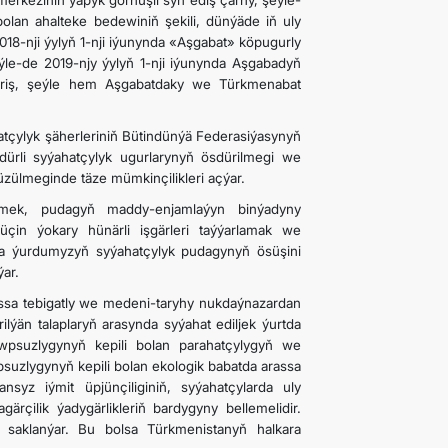
rkeziniň ýapyk görnüşli syn ediş çarhy, şeýle-
lan ahalteke bedewiniň şekili, dünýäde iň uly
18-nji ýylyň 1-nji iýunynda «Aşgabat» köpugurly
ýle-de 2019-njy ýylyň 1-nji iýunynda Aşgabadyň
ýöriş, şeýle hem Aşgabatdaky we Türkmenabat
atçylyk şäherleriniň Bütindünýä Federasiýasynyň
dürli syýahatçylyk ugurlarynyň ösdürilmegi we
üzülmeginde täze mümkinçilikleri açýar.
ltmek, pudagyň maddy-enjamlaýyn binýadyny
üçin ýokary hünärli işgärleri taýýarlamak we
da ýurdumyzyň syýahatçylyk pudagynyň ösüşini
ar.
assa tebigatly we medeni-taryhy nukdaýnazardan
rilýän talaplaryň arasynda syýahat ediljek ýurtda
wpsuzlygynyň kepili bolan parahatçylygyň we
suzlygynyň kepili bolan ekologik babatda arassa
yz iýmit üpjünçiliginiň, syýahatçylarda uly
rçilik ýadygärlikleriň bardygyny bellemelidir.
 saklanýar. Bu bolsa Türkmenistanyň halkara