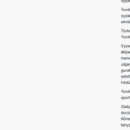
syýa
Ýurd
syýa
etmä
Türk
Ýurd
Syýa
ätiý
mene
ulga
gura
sebi
hödü
Ýurd
sport
Gady
durý
Köne
tany