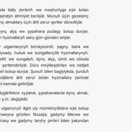
tda ilatly ýerleriň we meşhurlyga eýe bolan
 aýratyn ähmiýet berilýär. Munuň üçin gezelenç
almaklary üçin ähli zerur şertler döredilýär.
ş-dynç alyş we şypahana pudagy bolup durýar.
ýän hyzmatlaryň sany gün-günden artýar.
y ulgamlarynyň birnäçesiniň, ýagny, bank we
sady, hukuk we buhgalterçilik hyzmatlarynyň,
etiň we sungatyň, dynç alyş, iýmit we söwda
ertlendirilýär. Dürs meýilleşdirilen we netijeli
biri bolup durýar. Şunuň bilen baglylykda, ýurduň
dijilere ähli zerur bolan hyzmatlary ýerinde
 kemala getirilýär.
ygärliklere syýahat, şypahanalarda dynç almak,
ş.m. degişlidir.
lgamynyň ägirt uly mümkinçiliklere eýe bolup
anawyna girizilen Nusaýa, gadymy Merwe we
rasy we gadymy taryhy ýerleri bilen ýakyndan