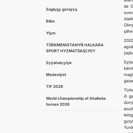
tele
de O
Saglygy goraýyş
suwd
stad
Bilim
Olim
şäher
Ylym
2020
TÜRKMENISTANYŇ HALKARA
agza
SPORT HYZMATDAŞLYGY
ýaýb
Syýa
Syýahatçylyk
kämi
Medeniýet
magl
gaza
TIF 2026
Türk
iň g
World championship of Ahalteke
düný
horses 2026
asud
tebi
gyzy
Ýurd