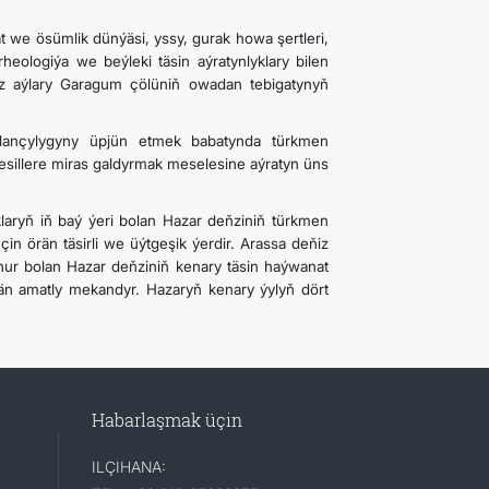
t we ösümlik dünýäsi, yssy, gurak howa şertleri,
rheologiýa we beýleki täsin aýratynlyklary bilen
ýz aýlary Garagum çölüniň owadan tebigatynyň
dançylygyny üpjün etmek babatynda türkmen
nesillere miras galdyrmak meselesine aýratyn üns
yklaryň iň baý ýeri bolan Hazar deňziniň türkmen
in örän täsirli we üýtgeşik ýerdir. Arassa deňiz
hur bolan Hazar deňziniň kenary täsin haýwanat
än amatly mekandyr. Hazaryň kenary ýylyň dört
Habarlaşmak üçin
ILÇIHANA: