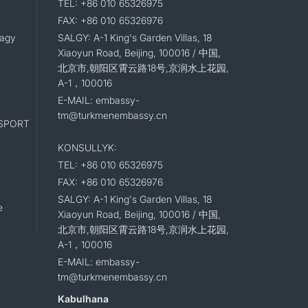
TEL: +86 010 65326975
FAX: +86 010 65326976
lagy
SALGY: A-1 King's Garden Villas, 18
Xiaoyun Road, Beijing, 100016 / 中国,
北京市,朝阳区霄云路18号,京润水上花园,
A-1，100016
E-MAIL: embassy-
tm@turkmenembassy.cn
SPORT
KONSULLYK:
TEL: +86 010 65326975
FAX: +86 010 65326976
SALGY: A-1 King's Garden Villas, 18
e
Xiaoyun Road, Beijing, 100016 / 中国,
北京市,朝阳区霄云路18号,京润水上花园,
A-1，100016
E-MAIL: embassy-
tm@turkmenembassy.cn
Kabulhana