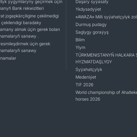
llyk ýygymlaryny geçirmek üçin
Daşary syýasaty
nanyň Bank rekwizitleri
Ykdysadyýet
t jogapkärçiligine çekilmedigi
«AWAZA» Milli syýahatçylyk zo
 çekilendigi baradaky
Durmuş pudagy
namany almak üçin gerek bolan
Saglygy goraýyş
namalaryň sanawy .
Bilim
resmileşdirmek üçin gerek
Ylym
namalaryň sanawy
TÜRKMENISTANYŇ HALKARA 
namalar
HYZMATDAŞLYGY
Syýahatçylyk
Medeniýet
TIF 2026
World championship of Ahaltek
horses 2026