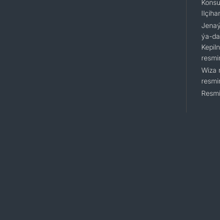
Konsu
Ilçiha
Jenaýa
ýa-da
Kepil
resmi
Wiza 
resmi
Resmi