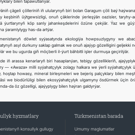
lyklary bilen tapawutlanýar.
äniň çägeli çölleriniň iň ulularynyň biri bolan Garagum çöli baý haýwana
gy keşbiniň üýtgewsizligi, onuň çäklerinde ýerleşýän oazisler, taryhy-a
ä ýurtlarynyň köp sanly jahankeşdelerini özüne çekýär. Ýaz we gü
na ýaramlylygy has-da artýar.
menistanyň döwlet syýasatynda ekologiýa howpsuzlygyny we aba
gatynyň asyl durkuny saklap galmak we onuň ajaýyp gözelligini geljekki 
ýär we bu ugurda giň möçberli il-ýurt bähbitli işler durmuşa geçirilýär.
tde iň arassa kenarlaryň biri hasaplanýan, tebigy gözellikleriň, ajaýypl
ry — «Awaza» milli syýahatçylyk zolagy halkara we ýerli syýahatçylyk üç
, hoştap howasy, mineral birleşmeleri we bejeriş palçyklary bilen meş
äsi we biodürlüligi bilen ekosyýahatçylyk ulgamyny ösdürmek üçin ör
nda-da öz gözelligi, ajaýyplygy bilen haýran galdyrýar.
ullyk hyzmatlary
Türkmenistan barada
enistanyň konsullyk gullugy
Umumy maglumatlar