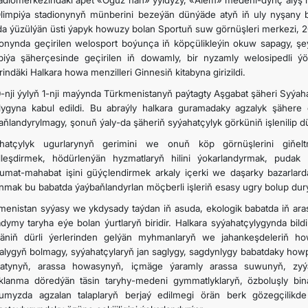
radiomerkezindäki äpet «Oguz han» ýyldyzy, «Älem» medeni-dynç alyş me
limpiýa stadionynyň münberini bezeýän dünýäde atyň iň uly nyşany bo
a ýüzülýän üsti ýapyk howuzy bolan Sportuň suw görnüşleri merkezi, 20
ionynda geçirilen welosport boýunça iň köpçülikleýin okuw sapagy, şe
piýa şäherçesinde geçirilen iň dowamly, bir nyzamly welosipedli 
indäki Halkara howa menzilleri Ginnesiň kitabyna girizildi.
-nji ýylyň 1-nji maýynda Türkmenistanyň paýtagty Aşgabat şäheri Syýah
lygyna kabul edildi. Bu abraýly halkara guramadaky agzalyk şähere 
aňlandyrylmagy, şonuň ýaly-da şäheriň syýahatçylyk görküniň işlenilip d
hatçylyk ugurlarynyň gerimini we onuň köp görnüşlerini giňe
lleşdirmek, hödürlenýän hyzmatlaryň hilini ýokarlandyrmak, pudak 
umat-mahabat işini güýçlendirmek arkaly içerki we daşarky bazarlar
nmak bu babatda ýaýbaňlandyrlan möçberli işleriň esasy ugry bolup durý
menistan syýasy we ykdysady taýdan iň asuda, ekologik babatda iň ar
adymy taryha eýe bolan ýurtlaryň biridir. Halkara syýahatçylygynda bildi
äniň dürli ýerlerinden gelýän myhmanlaryň we jahankeşdeleriň ho
alygyň bolmagy, syýahatçylaryň jan saglygy, sagdynlygy babatdaky howp
gatynyň, arassa howasynyň, içmäge ýaramly arassa suwunyň, zyýans
klanma döredýän täsin taryhy-medeni gymmatlyklaryň, özboluşly binagä
umyzda agzalan talaplaryň berjaý edilmegi örän berk gözegçilikde