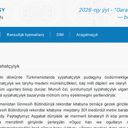
SY
2026-njy ýyl - "Gara
— be
IN
Konsullyk hyzmatlary
DIM
Aragatnaşyk
BAŞ SAHYPA
HABARLAR
ahatçylyk
rki döwürde Türkmenistanda syýahatçylyk pudagyny ösdürmeklige
TÜRKMENISTAN
hatçylyk we taryhy-medeni mümkinçilikleri, baý milli däpleri we olary
m ugurlary bolup durýar. Munuň özi, ýurdumyzyň syýahatçylyk ulgamy
ä syýahatçylyk bazarynda möhüm orny eýelemegini şertlendirýär.
KONSULLYK HYZMATLARY
menistan Ginnesiň Bütindünýä rekordlar kitabyna birnäçe gezek girizil
esiň Bütindünýä rekordlar kitabyna meýdany 301 inedördül metre barabar
DIM
ldy. Paýtagtymyz Aşgabat dünýäde ak mermerli binalaryň iň köp jemlen
a menziliniň girişinde ýerleşýän «Oguz han we ogullary» s
ARAGATNAŞYK