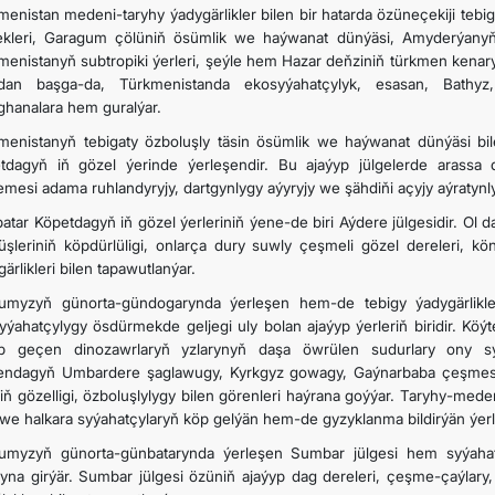
menistan medeni-taryhy ýadygärlikler bilen bir hatarda özüneçekiji teb
ekleri, Garagum çölüniň ösümlik we haýwanat dünýäsi, Amyderýanyň
menistanyň subtropiki ýerleri, şeýle hem Hazar deňziniň türkmen kenary e
an başga-da, Türkmenistanda ekosyýahatçylyk, esasan, Bathyz
ghanalara hem guralýar.
menistanyň tebigaty özboluşly täsin ösümlik we haýwanat dünýäsi bil
tdagyň iň gözel ýerinde ýerleşendir. Bu ajaýyp jülgelerde arass
mesi adama ruhlandyryjy, dartgynlygy aýyryjy we şähdiňi açyjy aýratynlyk
atar Köpetdagyň iň gözel ýerleriniň ýene-de biri Aýdere jülgesidir. Ol
üşleriniň köpdürlüligi, onlarça dury suwly çeşmeli gözel dereleri, 
ärlikleri bilen tapawutlanýar.
umyzyň günorta-gündogarynda ýerleşen hem-de tebigy ýadygärlikl
yýahatçylygy ösdürmekde geljegi uly bolan ajaýyp ýerleriň biridir. K
p geçen dinozawrlaryň yzlarynyň daşa öwrülen sudurlary ony sy
endagyň Umbardere şaglawugy, Kyrkgyz gowagy, Gaýnarbaba çeşmesi, d
iň gözelligi, özboluşlylygy bilen görenleri haýrana goýýar. Taryhy-med
i we halkara syýahatçylaryň köp gelýän hem-de gyzyklanma bildirýän ýerle
umyzyň günorta-günbatarynda ýerleşen Sumbar jülgesi hem syýahatç
ryna girýär. Sumbar jülgesi özüniň ajaýyp dag dereleri, çeşme-çaýlary