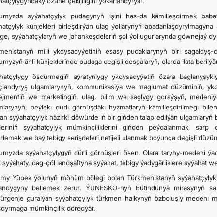
hatçylygyndaky özüne çekijiligini ýokarlandyrýar.
umyzda syýahatçylyk pudagynyň işini has-da kämilleşdirmek baba
hatçylyk künjekleri birleşdirýän ulag ýollarynyň abadanlaşdyrylmagyna
ge, syýahatçylaryň we jahankeşdeleriň şol ýol ugurlarynda göwnejaý dynç 
menistanyň milli ykdysadyýetiniň esasy pudaklarynyň biri sagaldy
umyzyň ähli künjeklerinde pudaga degişli desgalaryň, olarda ilata beril
hatçylygy ösdürmegiň aýratynlygy ykdysadyýetiň özara baglanyşykl
açlandyryş ulgamlarynyň, kommunikasiýa we maglumat düzüminiň, ykdy
jmentiň we marketingiň, ulag, bilim we saglygy goraýşyň, medeniý
mlarynyň, beýleki dürli görnüşdäki hyzmatlaryň kämilleşdirilmegi bilen ş
lan syýahatçylyk häzirki döwürde iň bir giňden talap edilýän ulgamlaryň 
tleriniň syýahatçylyk mümkinçiliklerini giňden peýdalanmak, sarp e
rlemek we baý tebigy serişdeleri netijeli ulanmak boýunça degişli düzümi
umyzda syýahatçylygyň dürli görnüşleri ösen. Olara taryhy-medeni ýad
 syýahaty, dag-çöl landşaftyna syýahat, tebigy ýadygärliklere syýahat we 
my Ýüpek ýolunyň möhüm bölegi bolan Türkmenistanyň syýahatçylyk u
andygyny bellemek zerur. ÝUNESKO-nyň Bütindünýä mirasynyň s
ürgenje guralýan syýahatçylyk türkmen halkynyň özboluşly medeni mi
şdyrmaga mümkinçilik döredýär.