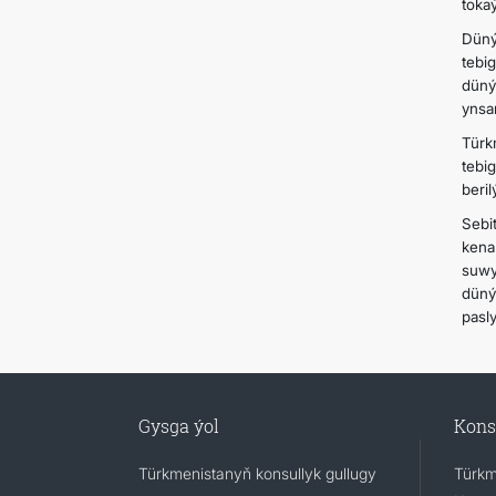
tokaý
Düný
tebi
düný
ynsa
Türk
tebi
beril
Sebi
kena
suwy
düný
pasly
Gysga ýol
Kons
Türkmenistanyň konsullyk gullugy
Türkm