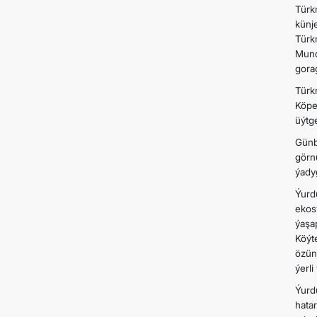
Türk
künj
Türk
Mund
gora
Türk
Köpe
üýtge
Günb
görn
ýadyg
Ýurd
ekos
ýaşa
Köýt
özün
ýerl
Ýurd
hata