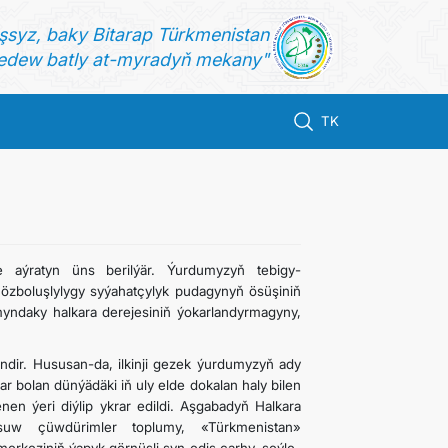
şsyz, baky Bitarap Türkmenistan
dew batly at-myradyň mekany"
TK
 aýratyn üns berilýär. Ýurdumyzyň tebigy-
ň özboluşlylygy syýahatçylyk pudagynyň ösüşiniň
ndaky halkara derejesiniň ýokarlandyrmagyny,
endir. Hususan-da, ilkinji gezek ýurdumyzyň ady
 bolan dünýädäki iň uly elde dokalan haly bilen
en ýeri diýlip ykrar edildi. Aşgabadyň Halkara
uw çüwdürimler toplumy, «Türkmenistan»