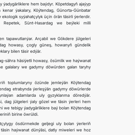
igy ýadygärliklere hem baýdyr. Köpetdagyň ajaýyp
 kenar ýakalary, Köýtendag, Günorta-Günbatar
kologik syýahatçylyk üçin örän täsirli ýerlerdir.
, Repetek, Sünt-Hasardag we beýleki milli
en tapawutlanýar. Arçabil we Gökdere jülgeleri
a dag howasy, çogly güneş, howanyň gündelik
lary bilen täsir edýär.
 dag-sähra häsiýetli howasy, ösümlik we haýwanat
köne galalary we gadymy döwürden galan taryhy
eriň toplumlaryny özünde jemleýän Köýtendag
öýtendag etrabynda ýerleşýän gadymy döwürlerde
nlaýan adamlarda uly gyzyklanma döredýär.
ag jülgeleri ýaly gözel we täsin ýerleri hem
eni we tebigy ýadygärliklere baý bolan Köýtendag
riniň birine öwrüldi.
ylygy ösdürmekde geljegi uly bolan ýerleriň
, täsin haýwanat dünýäsi, datly miweleri we hoz