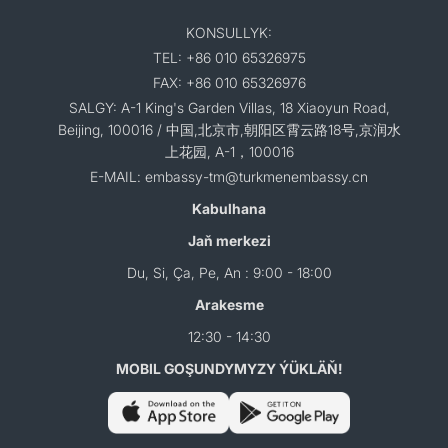
KONSULLYK:
TEL: +86 010 65326975
FAX: +86 010 65326976
SALGY: A-1 King's Garden Villas, 18 Xiaoyun Road,
Beijing, 100016 / 中国,北京市,朝阳区霄云路18号,京润水
上花园, A-1，100016
E-MAIL: embassy-tm@turkmenembassy.cn
Kabulhana
Jaň merkezi
Du, Si, Ça, Pe, An : 9:00 - 18:00
Arakesme
12:30 - 14:30
MOBIL GOŞUNDYMYZY ÝÜKLÄŇ!