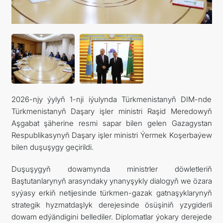
2026-njy ýylyň 1-nji iýulynda Türkmenistanyň DIM-nde
Türkmenistanyň Daşary işler ministri Raşid Meredowyň
Aşgabat şäherine resmi sapar bilen gelen Gazagystan
Respublikasynyň Daşary işler ministri Ýermek Koşerbaýew
bilen duşuşygy geçirildi.
Duşuşygyň dowamynda ministrler döwletleriň
Baştutanlarynyň arasyndaky ynanyşykly dialogyň we özara
syýasy erkiň netijesinde türkmen-gazak gatnaşyklarynyň
strategik hyzmatdaşlyk derejesinde ösüşiniň yzygiderli
dowam edýändigini bellediler. Diplomatlar ýokary derejede