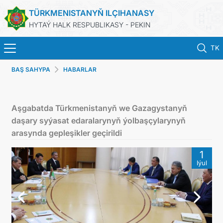
TÜRKMENISTANYŇ ILÇIHANASY
HYTAÝ HALK RESPUBLIKASY - PEKIN
TK
BAŞ SAHYPA
HABARLAR
BAŞ SAHYPA
HABARLAR
Aşgabatda Türkmenistanyň we Gazagystanyň
daşary syýasat edaralarynyň ýolbaşçylarynyň
TÜRKMENISTAN
arasynda gepleşikler geçirildi
1
KONSULLYK HYZMATLARY
Iýul
DIM
ARAGATNAŞYK