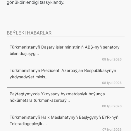
gönükdirilendigi tassyklandy.
BEÝLEKI HABARLAR
Türkmenistanyň Daşary işler ministriniň ABŞ-nyň senatory
bilen duşuşyg...
09 Iýul 2026
Türkmenistanyň Prezidenti Azerbaýjan Respublikasynyň
ykdysadyýet minis...
08 Iýul 2026
Paýtagtymyzda Ykdysady hyzmatdaşlyk boýunça
hökümetara türkmen-azerbaý...
08 Iýul 2026
Türkmenistanyň Halk Maslahatynyň Başlygynyň EYR-nyň
Teleradiogepleşikl...
07 Iýul 2026