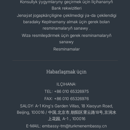
Konsullyk ýygymlaryny geçirmek üçin Ilçihananyň
Bank rekwizitleri
Jenaýat jogapkärçiligine çekilmedigi ýa-da çekilendigi
baradaky Kepilnamany almak üçin gerek bolan
resminamalaryň sanawy .
Wiza resmileşdirmek üçin gerek resminamalaryň
sanawy
Resminamalar
Habarlaşmak üçin
ILÇIHANA:
TEL: +86 010 65326975
FAX: +86 010 65326976
SALGY: A-1 King's Garden Villas, 18 Xiaoyun Road,
Beijing, 100016 / 中国,北京市,朝阳区霄云路18号,京润水
上花园, A-1，100016
E-MAIL: embassy-tm@turkmenembassy.cn