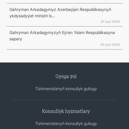
Gahryman Arkadagymyz Azerbaýjan Respublikasynyň
ykdysadyýet ministri b...
07 Iýul 2026
Gahryman Arkadagymyzyň Eýran Yslam Respublikasyna
sapary
03 Iýul 2026
Gysga ýol
Türkmenistanyň konsullyk gullugy
Konsullyk hyzmatlary
Türkmenistanyň konsullyk gullugy