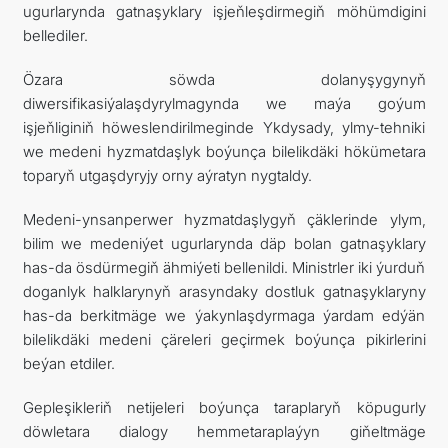
ugurlarynda gatnaşyklary işjeňleşdirmegiň möhümdigini
bellediler.
Özara söwda dolanyşygynyň
diwersifikasiýalaşdyrylmagynda we maýa goýum
işjeňliginiň höweslendirilmeginde Ykdysady, ylmy-tehniki
we medeni hyzmatdaşlyk boýunça bilelikdäki hökümetara
toparyň utgaşdyryjy orny aýratyn nygtaldy.
Medeni-ynsanperwer hyzmatdaşlygyň çäklerinde ylym,
bilim we medeniýet ugurlarynda däp bolan gatnaşyklary
has-da ösdürmegiň ähmiýeti bellenildi. Ministrler iki ýurduň
doganlyk halklarynyň arasyndaky dostluk gatnaşyklaryny
has-da berkitmäge we ýakynlaşdyrmaga ýardam edýän
bilelikdäki medeni çäreleri geçirmek boýunça pikirlerini
beýan etdiler.
Gepleşikleriň netijeleri boýunça taraplaryň köpugurly
döwletara dialogy hemmetaraplaýyn giňeltmäge