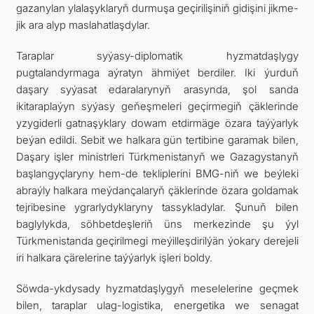
gazanylan ylalaşyklaryň durmuşa geçirilişiniň gidişini jikme-
jik ara alyp maslahatlaşdylar.
Taraplar syýasy-diplomatik hyzmatdaşlygy
pugtalandyrmaga aýratyn ähmiýet berdiler. Iki ýurduň
daşary syýasat edaralarynyň arasynda, şol sanda
ikitaraplaýyn syýasy geňeşmeleri geçirmegiň çäklerinde
yzygiderli gatnaşyklary dowam etdirmäge özara taýýarlyk
beýan edildi. Sebit we halkara gün tertibine garamak bilen,
Daşary işler ministrleri Türkmenistanyň we Gazagystanyň
başlangyçlaryny hem-de tekliplerini BMG-niň we beýleki
abraýly halkara meýdançalaryň çäklerinde özara goldamak
tejribesine ygrarlydyklaryny tassykladylar. Şunuň bilen
baglylykda, söhbetdeşleriň üns merkezinde şu ýyl
Türkmenistanda geçirilmegi meýilleşdirilýän ýokary derejeli
iri halkara çärelerine taýýarlyk işleri boldy.
Söwda-ykdysady hyzmatdaşlygyň meselelerine geçmek
bilen, taraplar ulag-logistika, energetika we senagat