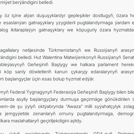
miýet berýändigini belledi.
ny öz içine alýan duşuşyklardyr gepleşikler dostlugyň, özara h
 esaslanýan gatnaşyklary yzygiderli pugtalandyrmaga ýardam e
alog ikitaraplaýyn gatnaşyklary we köpugurly özara hyzmatda
tagallalary netijesinde Türkmenistanyň we Russiýanyň arasy
ilýändigini belledi. Hut Walentina Matwiýenkonyň Russiýanyň Sena
bleýasynyň Geňeşiniň Başlygy we halkara parlament hereke
i köp sanly döwletleriň kanun çykaryjy edaralarynyň arasy
 başlangyçlar üçin esas bolup hyzmat edýär.
yň Federal Ýygnagynyň Federasiýa Geňeşiniň Başlygy bilen bile
mlarda asylly başlangyçlary durmuşa geçirmäge gönükdirilen iş
i hem-de şu ýylyň oktýabrynda “Awaza” milli syýahatçylyk zola
a jemgyýetde zenanlaryň ornuny pugtalandyrmaga, demogra
ara maslahatlaryň geçiriljekdigini aýtdy.
 ýylyň noýabrynda Türkmenistanda GDA-nyň Parlamen