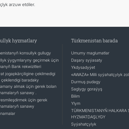
lyk arzuw etdiler.
ullyk hyzmatlary
Türkmenistan barada
enistanyň konsullyk gullugy
Umumy maglumatlar
llyk ýygymlaryny geçirmek üçin
Daşary syýasaty
nanyň Bank rekwizitleri
Ykdysadyýet
t jogapkärçiligine çekilmedigi
«AWAZA» Milli syýahatçylyk zo
 çekilendigi baradaky
Durmuş pudagy
namany almak üçin gerek bolan
Saglygy goraýyş
namalaryň sanawy .
Bilim
resmileşdirmek üçin gerek
Ylym
namalaryň sanawy
TÜRKMENISTANYŇ HALKARA 
namalar
HYZMATDAŞLYGY
Syýahatçylyk