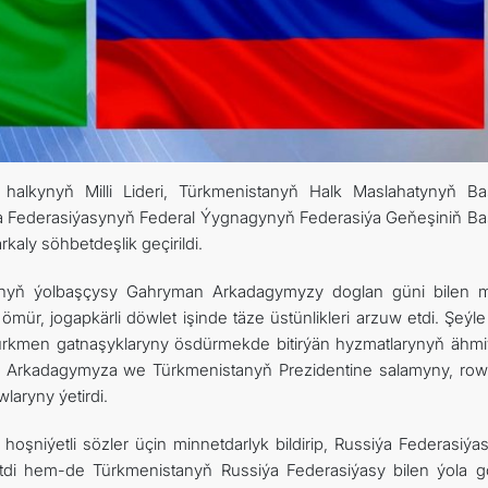
halkynyň Milli Lideri, Türkmenistanyň Halk Maslahatynyň Ba
Federasiýasynyň Federal Ýygnagynyň Federasiýa Geňeşiniň Ba
aly söhbetdeşlik geçirildi.
ynyň ýolbaşçysy Gahryman Arkadagymyzy doglan güni bilen mä
ömür, jogapkärli döwlet işinde täze üstünlikleri arzuw etdi. Şeý
-türkmen gatnaşyklaryny ösdürmekde bitirýän hyzmatlarynyň ähmiý
an Arkadagymyza we Türkmenistanyň Prezidentine salamyny, row
aryny ýetirdi.
oşniýetli sözler üçin minnetdarlyk bildirip, Russiýa Federasiýa
tdi hem-de Türkmenistanyň Russiýa Federasiýasy bilen ýola g