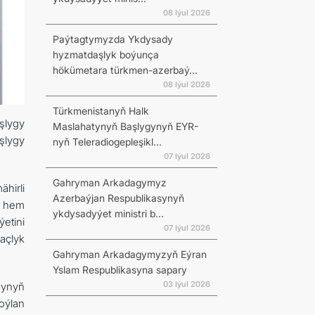
08 Iýul 2026
Paýtagtymyzda Ykdysady
hyzmatdaşlyk boýunça
hökümetara türkmen-azerbaý...
08 Iýul 2026
Türkmenistanyň Halk
şlygy
Maslahatynyň Başlygynyň EYR-
şlygy
nyň Teleradiogepleşikl...
07 Iýul 2026
Gahryman Arkadagymyz
hirli
Azerbaýjan Respublikasynyň
le hem
ykdysadyýet ministri b...
etini
07 Iýul 2026
açlyk
Gahryman Arkadagymyzyň Eýran
Yslam Respublikasyna sapary
03 Iýul 2026
synyň
oýlan