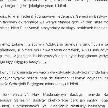
derejede geçiriljekdigine ynam bildirdi.
dip, RF-niň Federal Ýygnagynyň Federasiýa Geňeşiniň Başlygy 
myzyň taryhyny öwrenmäge we wagyz etmäge gönükdirilen işlere 
nistan bilen Russiýanyň arasyndaky dostlugy berkitmek babatda
agymyz türkmen tarapynyň A.S.Puşkin adyndaky umumybilim b
iňeltmek, Türkmen-rus uniwersitetini döretmek, A.S.Puşkin ady
gurmak, Aşgabatda halklarymyzyň dostlugyna bagyşlanan ýadygä
äge taýýardygyny tassyklady.
konyň Türkmenistanyň ýakyn we ygtybarly dosty hökmünde tür
t goşýandygyny belledi hem-de türkmen halkynyň adyndan Ru
iýa Geňeşiniň Başlygyna minnetdarlyk bildirdi.
da Türkmenistanyň Halk Maslahatynyň Başlygy hem-de Ru
asiýa Geňeşiniň Başlygy birek-birege berk jan saglyk, jogap
ikleri, Türkmenistanyň we Russiýanyň dostlukly halklaryna 