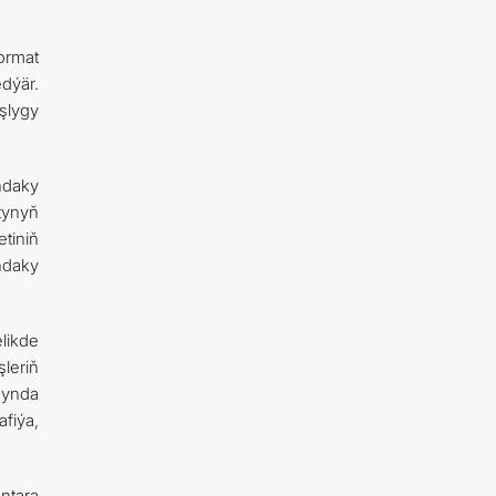
ormat
dýär.
şlygy
ndaky
tynyň
tiniň
ndaky
likde
leriň
gynda
fiýa,
tara