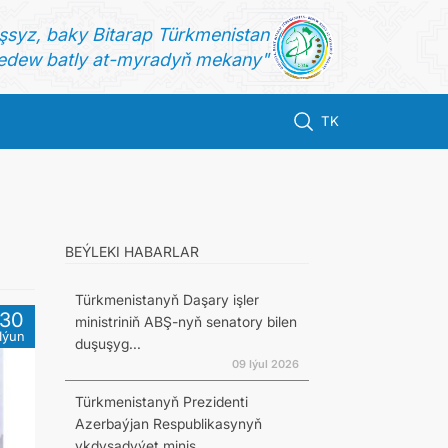
şsyz, baky Bitarap Türkmenistan
dew batly at-myradyň mekany"
TK
BEÝLEKI HABARLAR
Türkmenistanyň Daşary işler
30
ministriniň ABŞ-nyň senatory bilen
Iýun
duşuşyg...
09 Iýul 2026
Türkmenistanyň Prezidenti
Azerbaýjan Respublikasynyň
ykdysadyýet minis...