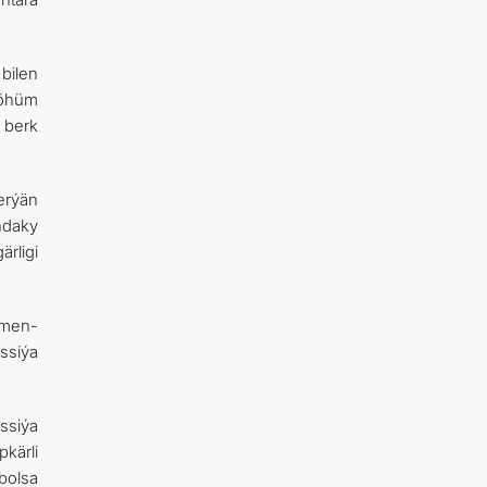
bilen
möhüm
 berk
erýän
ndaky
rligi
kmen-
ssiýa
ssiýa
kärli
bolsa