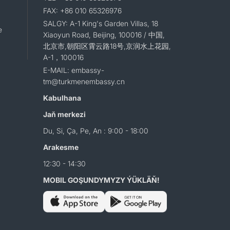
FAX: +86 010 65326976
SALGY: A-1 King's Garden Villas, 18
e
Xiaoyun Road, Beijing, 100016 / 中国,
北京市,朝阳区霄云路18号,京润水上花园,
A-1，100016
E-MAIL: embassy-
tm@turkmenembassy.cn
Kabulhana
Jaň merkezi
Du, Si, Ça, Pe, An : 9:00 - 18:00
Arakesme
12:30 - 14:30
MOBIL GOŞUNDYMYZY ÝÜKLÄŇ!