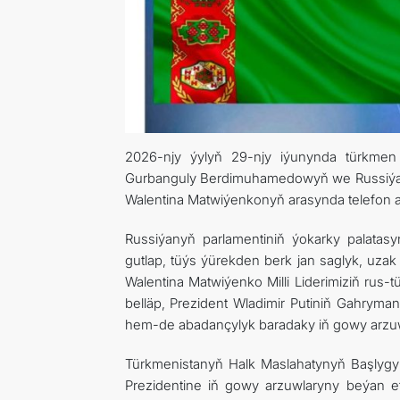
2026-njy ýylyň 29-njy iýunynda türkmen 
Gurbanguly Berdimuhamedowyň we Russiýa 
Walentina Matwiýenkonyň arasynda telefon ark
Russiýanyň parlamentiniň ýokarky palatas
gutlap, tüýs ýürekden berk jan saglyk, uzak 
Walentina Matwiýenko Milli Liderimiziň rus
belläp, Prezident Wladimir Putiniň Gahrym
hem-de abadançylyk baradaky iň gowy arzuwl
Türkmenistanyň Halk Maslahatynyň Başlygy h
Prezidentine iň gowy arzuwlaryny beýan e