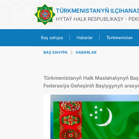
TÜRKMENISTANYŇ ILÇIHANA
HYTAÝ HALK RESPUBLIKASY - PEK
Türkmenistan
Baş sahypa
Habarlar
BAŞ SAHYPA
HABARLAR
Türkmenistanyň Halk Maslahatynyň Baş
Federasiýa Geňeşiniň Başlygynyň arasynd