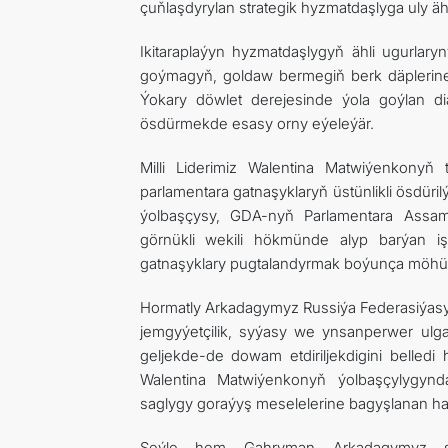
çuňlaşdyrylan strategik hyzmatdaşlyga uly äh
Ikitaraplaýyn hyzmatdaşlygyň ähli ugurlary
goýmagyň, goldaw bermegiň berk däplerine
Ýokary döwlet derejesinde ýola goýlan di
ösdürmekde esasy orny eýeleýär.
Milli Liderimiz Walentina Matwiýenkonyň 
parlamentara gatnaşyklaryň üstünlikli ösdür
ýolbaşçysy, GDA-nyň Parlamentara Assam
görnükli wekili hökmünde alyp barýan iş
gatnaşyklary pugtalandyrmak boýunça möhüm
Hormatly Arkadagymyz Russiýa Federasiýasyn
jemgyýetçilik, syýasy we ynsanperwer ulga
geljekde-de dowam etdiriljekdigini belled
Walentina Matwiýenkonyň ýolbaşçylygynd
saglygy goraýyş meselelerine bagyşlanan halk
Şeýle hem Gahryman Arkadagymyz şu