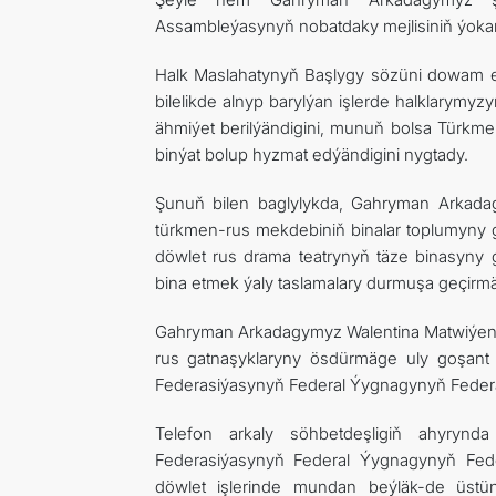
Assambleýasynyň nobatdaky mejlisiniň ýokary 
Halk Maslahatynyň Başlygy sözüni dowam e
bilelikde alnyp barylýan işlerde halklary
ähmiýet berilýändigini, munuň bolsa Türkme
binýat bolup hyzmat edýändigini nygtady.
Şunuň bilen baglylykda, Gahryman Arkad
türkmen-rus mekdebiniň binalar toplumyny g
döwlet rus drama teatrynyň täze binasyny 
bina etmek ýaly taslamalary durmuşa geçirm
Gahryman Arkadagymyz Walentina Matwiýen
rus gatnaşyklaryny ösdürmäge uly goşan
Federasiýasynyň Federal Ýygnagynyň Federas
Telefon arkaly söhbetdeşligiň ahyryn
Federasiýasynyň Federal Ýygnagynyň Feder
döwlet işlerinde mundan beýläk-de üstünl