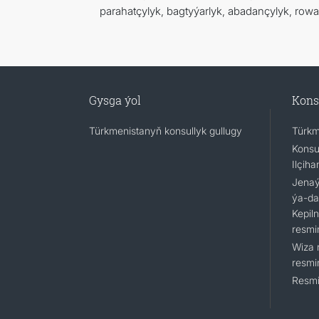
parahatçylyk, bagtyýarlyk, abadançylyk, rowaç
Gysga ýol
Kons
Türkmenistanyň konsullyk gullugy
Türkm
Konsu
Ilçiha
Jenaýa
ýa-da
Kepil
resmi
Wiza 
resmi
Resmi