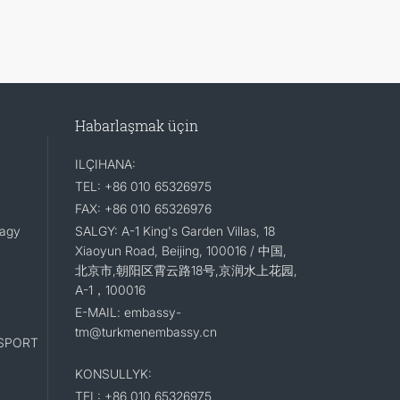
Habarlaşmak üçin
ILÇIHANA:
TEL: +86 010 65326975
FAX: +86 010 65326976
lagy
SALGY: A-1 King's Garden Villas, 18
Xiaoyun Road, Beijing, 100016 / 中国,
北京市,朝阳区霄云路18号,京润水上花园,
A-1，100016
E-MAIL: embassy-
tm@turkmenembassy.cn
SPORT
KONSULLYK:
TEL: +86 010 65326975