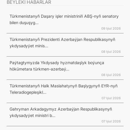
BEÝLEKI HABARLAR
Türkmenistanyň Daşary işler ministriniň ABŞ-nyň senatory
bilen duşuşyg...
09 Iýul 2026
Türkmenistanyň Prezidenti Azerbaýjan Respublikasynyň
ykdysadyýet minis...
08 Iýul 2026
Paýtagtymyzda Ykdysady hyzmatdaşlyk boýunça
hökümetara türkmen-azerbaý...
08 Iýul 2026
Türkmenistanyň Halk Maslahatynyň Başlygynyň EYR-nyň
Teleradiogepleşikl...
07 Iýul 2026
Gahryman Arkadagymyz Azerbaýjan Respublikasynyň
ykdysadyýet ministri b...
07 Iýul 2026