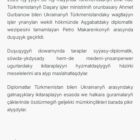
Türkmenistanyň Daşary işler ministriniň orunbasary Ahmet
Gurbanow bilen Ukrainanyň Türkmenistandaky wagtlaýyn
işler ynanylan wekili hökmünde Aşgabatdaky diplomatik
wezipesini tamamlaýan Petro Makarenkonyň arasynda
duşuşyk geçirildi.
Duşuşygyň dowamynda taraplar syýasy-diplomatik,
söwda-ykdysady hem-de medeni-ynsanperwer
ugurlardaky ikitaraplaýyn hyzmatdaşlygyň häzirki
meselelerini ara alyp maslahatlaşdylar.
Diplomatlar Türkmenistan bilen Ukrainanyň arasyndaky
gatnaşyklary ikitaraplaýyn esasda we halkara guramalaryň
çäklerinde ösdürmegiň geljekki mümkinçilikleri barada pikir
alyşdylar.