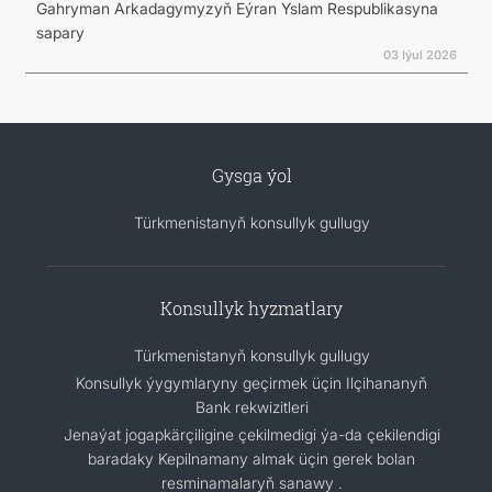
Gahryman Arkadagymyzyň Eýran Yslam Respublikasyna
sapary
03 Iýul 2026
Gysga ýol
Türkmenistanyň konsullyk gullugy
Konsullyk hyzmatlary
Türkmenistanyň konsullyk gullugy
Konsullyk ýygymlaryny geçirmek üçin Ilçihananyň
Bank rekwizitleri
Jenaýat jogapkärçiligine çekilmedigi ýa-da çekilendigi
baradaky Kepilnamany almak üçin gerek bolan
resminamalaryň sanawy .