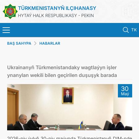
TÜRKMENISTANYŇ ILÇIHANASY
HYTAÝ HALK RESPUBLIKASY - PEKIN
TK
BAŞ SAHYPA
HABARLAR
BAŞ SAHYPA
HABARLAR
Ukrainanyň Türkmenistandaky wagtlaýyn işler
ynanylan wekili bilen geçirilen duşuşyk barada
TÜRKMENISTAN
30
Maý
KONSULLYK HYZMATLARY
DIM
ARAGATNAŞYK
2026-njy ýylyň 30-njy maýynda Türkmenistanyň DIM-nde