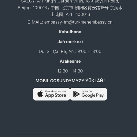
SALGY: A-1 King's Garden Villas, 18 Xiaoyun Road,
Beijing, 100016 / 中国,北京市,朝阳区霄云路18号,京润水
上花园, A-1，100016
E-MAIL: embassy-tm@turkmenembassy.cn
Kabulhana
Jaň merkezi
Du, Si, Ça, Pe, An : 9:00 - 18:00
Arakesme
12:30 - 14:30
MOBIL GOŞUNDYMYZY ÝÜKLÄŇ!