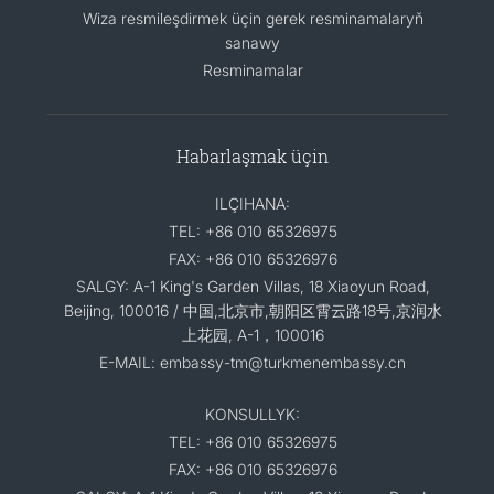
Wiza resmileşdirmek üçin gerek resminamalaryň
sanawy
Resminamalar
Habarlaşmak üçin
ILÇIHANA:
TEL: +86 010 65326975
FAX: +86 010 65326976
SALGY: A-1 King's Garden Villas, 18 Xiaoyun Road,
Beijing, 100016 / 中国,北京市,朝阳区霄云路18号,京润水
上花园, A-1，100016
E-MAIL: embassy-tm@turkmenembassy.cn
KONSULLYK:
TEL: +86 010 65326975
FAX: +86 010 65326976