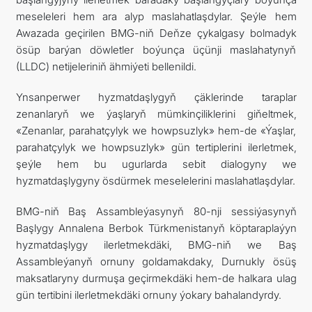
meseleleri hem ara alyp maslahatlaşdylar. Şeýle hem
Awazada geçirilen BMG-niň Deňze çykalgasy bolmadyk
ösüp barýan döwletler boýunça üçünji maslahatynyň
(LLDC) netijeleriniň ähmiýeti bellenildi.
Ynsanperwer hyzmatdaşlygyň çäklerinde taraplar
zenanlaryň we ýaşlaryň mümkinçiliklerini giňeltmek,
«Zenanlar, parahatçylyk we howpsuzlyk» hem-de «Ýaşlar,
parahatçylyk we howpsuzlyk» gün tertiplerini ilerletmek,
şeýle hem bu ugurlarda sebit dialogyny we
hyzmatdaşlygyny ösdürmek meselelerini maslahatlaşdylar.
BMG-niň Baş Assambleýasynyň 80-nji sessiýasynyň
Başlygy Annalena Berbok Türkmenistanyň köptaraplaýyn
hyzmatdaşlygy ilerletmekdäki, BMG-niň we Baş
Assambleýanyň ornuny goldamakdaky, Durnukly ösüş
maksatlaryny durmuşa geçirmekdäki hem-de halkara ulag
gün tertibini ilerletmekdäki ornuny ýokary bahalandyrdy.