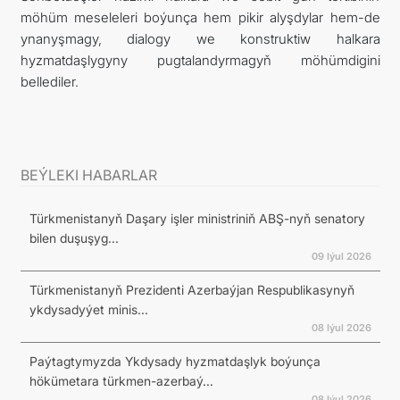
möhüm meseleleri boýunça hem pikir alyşdylar hem-de
ynanyşmagy, dialogy we konstruktiw halkara
hyzmatdaşlygyny pugtalandyrmagyň möhümdigini
bellediler.
BEÝLEKI HABARLAR
Türkmenistanyň Daşary işler ministriniň ABŞ-nyň senatory
bilen duşuşyg...
09 Iýul 2026
Türkmenistanyň Prezidenti Azerbaýjan Respublikasynyň
ykdysadyýet minis...
08 Iýul 2026
Paýtagtymyzda Ykdysady hyzmatdaşlyk boýunça
hökümetara türkmen-azerbaý...
08 Iýul 2026