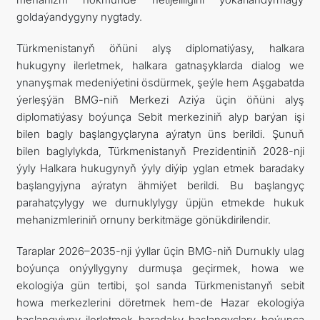
goldaýandygyny nygtady.
Türkmenistanyň öňüni alyş diplomatiýasy, halkara
hukugyny ilerletmek, halkara gatnaşyklarda dialog we
ynanyşmak medeniýetini ösdürmek, şeýle hem Aşgabatda
ýerleşýän BMG-niň Merkezi Aziýa üçin öňüni alyş
diplomatiýasy boýunça Sebit merkeziniň alyp barýan işi
bilen bagly başlangyçlaryna aýratyn üns berildi. Şunuň
bilen baglylykda, Türkmenistanyň Prezidentiniň 2028-nji
ýyly Halkara hukugynyň ýyly diýip yglan etmek baradaky
başlangyjyna aýratyn ähmiýet berildi. Bu başlangyç
parahatçylygy we durnuklylygy üpjün etmekde hukuk
mehanizmleriniň ornuny berkitmäge gönükdirilendir.
Taraplar 2026–2035-nji ýyllar üçin BMG-niň Durnukly ulag
boýunça onýyllygyny durmuşa geçirmek, howa we
ekologiýa gün tertibi, şol sanda Türkmenistanyň sebit
howa merkezlerini döretmek hem-de Hazar ekologiýa
başlangyjyny ilerletmek baradaky başlangyçlary boýunça