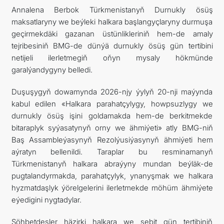
Annalena Berbok Türkmenistanyň Durnukly ösüş
maksatlaryny we beýleki halkara başlangyçlaryny durmuşa
geçirmekdäki gazanan üstünlikleriniň hem-de amaly
tejribesiniň BMG-de dünýä durnukly ösüş gün tertibini
netijeli ilerletmegiň oňyn mysaly hökmünde
garalýandygyny belledi.
Duşuşygyň dowamynda 2026-njy ýylyň 20-nji maýynda
kabul edilen «Halkara parahatçylygy, howpsuzlygy we
durnukly ösüş işini goldamakda hem-de berkitmekde
bitaraplyk syýasatynyň orny we ähmiýeti» atly BMG-niň
Baş Assambleýasynyň Rezolýusiýasynyň ähmiýeti hem
aýratyn bellenildi. Taraplar bu resminamanyň
Türkmenistanyň halkara abraýyny mundan beýläk-de
pugtalandyrmakda, parahatçylyk, ynanyşmak we halkara
hyzmatdaşlyk ýörelgelerini ilerletmekde möhüm ähmiýete
eýedigini nygtadylar.
Söhbetdeşler häzirki halkara we sebit gün tertibiniň