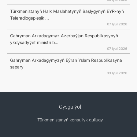
Türkmenistanyň Halk Maslahatynyň Başlygynyň EYR-nyň
Teleradiogepleşikl...
07 Iýul 2026
Gahryman Arkadagymyz Azerbaýjan Respublikasynyň
ykdysadyýet ministri b...
07 Iýul 2026
Gahryman Arkadagymyzyň Eýran Yslam Respublikasyna
sapary
03 Iýul 2026
Gysga ýol
Türkmenistanyň konsullyk gullugy