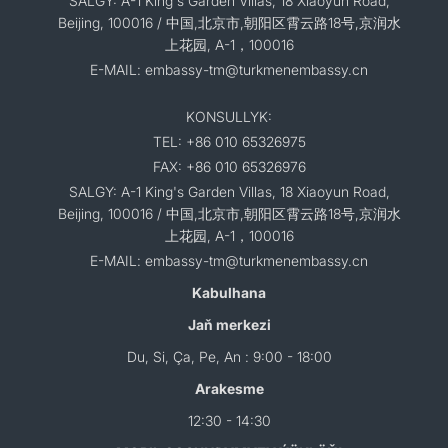
SALGY: A-1 King's Garden Villas, 18 Xiaoyun Road,
Beijing, 100016 / 中国,北京市,朝阳区霄云路18号,京润水
上花园, A-1，100016
E-MAIL: embassy-tm@turkmenembassy.cn
KONSULLYK:
TEL: +86 010 65326975
FAX: +86 010 65326976
SALGY: A-1 King's Garden Villas, 18 Xiaoyun Road,
Beijing, 100016 / 中国,北京市,朝阳区霄云路18号,京润水
上花园, A-1，100016
E-MAIL: embassy-tm@turkmenembassy.cn
Kabulhana
Jaň merkezi
Du, Si, Ça, Pe, An : 9:00 - 18:00
Arakesme
12:30 - 14:30