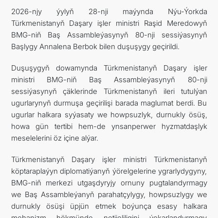
2026-njy ýylyň 28-nji maýynda Nýu-Ýorkda
Türkmenistanyň Daşary işler ministri Raşid Meredowyň
BMG-niň Baş Assambleýasynyň 80-nji sessiýasynyň
Başlygy Annalena Berbok bilen duşuşygy geçirildi.
Duşuşygyň dowamynda Türkmenistanyň Daşary işler
ministri BMG-niň Baş Assambleýasynyň 80-nji
sessiýasynyň çäklerinde Türkmenistanyň ileri tutulýan
ugurlarynyň durmuşa geçirilişi barada maglumat berdi. Bu
ugurlar halkara syýasaty we howpsuzlyk, durnukly ösüş,
howa gün tertibi hem-de ynsanperwer hyzmatdaşlyk
meselelerini öz içine alýar.
Türkmenistanyň Daşary işler ministri Türkmenistanyň
köptaraplaýyn diplomatiýanyň ýörelgelerine ygrarlydygyny,
BMG-niň merkezi utgaşdyryjy ornuny pugtalandyrmagy
we Baş Assambleýanyň parahatçylygy, howpsuzlygy we
durnukly ösüşi üpjün etmek boýunça esasy halkara
mehanizm hökmünde netijeliligini ýokarlandyrmagy