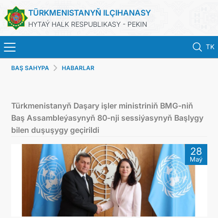
TÜRKMENISTANYŇ ILÇIHANASY
HYTAÝ HALK RESPUBLIKASY - PEKIN
TK
BAŞ SAHYPA
HABARLAR
BAŞ SAHYPA
HABARLAR
Türkmenistanyň Daşary işler ministriniň BMG-niň
Baş Assambleýasynyň 80-nji sessiýasynyň Başlygy
TÜRKMENISTAN
bilen duşuşygy geçirildi
28
KONSULLYK HYZMATLARY
Maý
DIM
ARAGATNAŞYK