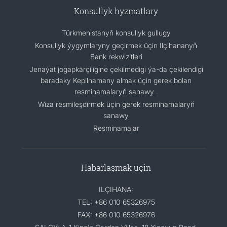
Konsullyk hyzmatlary
Türkmenistanyň konsullyk gullugy
Konsullyk ýygymlaryny geçirmek üçin Ilçihananyň
Bank rekwizitleri
Jenaýat jogapkärçiligine çekilmedigi ýa-da çekilendigi
baradaky Kepilnamany almak üçin gerek bolan
resminamalaryň sanawy .
Wiza resmileşdirmek üçin gerek resminamalaryň
sanawy
Resminamalar
Habarlaşmak üçin
ILÇIHANA:
TEL: +86 010 65326975
FAX: +86 010 65326976