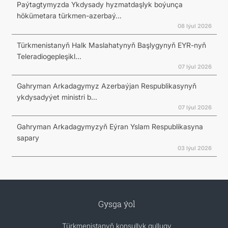
Paýtagtymyzda Ykdysady hyzmatdaşlyk boýunça
hökümetara türkmen-azerbaý...
08 Iýul 2026
Türkmenistanyň Halk Maslahatynyň Başlygynyň EYR-nyň
Teleradiogepleşikl...
07 Iýul 2026
Gahryman Arkadagymyz Azerbaýjan Respublikasynyň
ykdysadyýet ministri b...
07 Iýul 2026
Gahryman Arkadagymyzyň Eýran Yslam Respublikasyna
sapary
03 Iýul 2026
Gysga ýol
Türkmenistanyň konsullyk gullugy