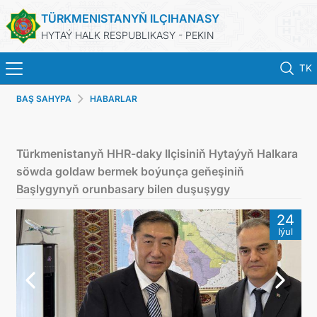
TÜRKMENISTANYŇ ILÇIHANASY
HYTAÝ HALK RESPUBLIKASY - PEKIN
TK
BAŞ SAHYPA
HABARLAR
BAŞ SAHYPA
HABARLAR
Türkmenistanyň HHR-daky Ilçisiniň Hytaýyň Halkara
söwda goldaw bermek boýunça geňeşiniň
TÜRKMENISTAN
Başlygynyň orunbasary bilen duşuşygy
24
KONSULLYK HYZMATLARY
Iýul
DIM
ARAGATNAŞYK