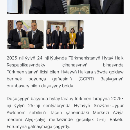
2025-nji ýylyň 24-nji iýulynda Türkmenistanyň Hytaý Halk
Respublikasyndaky Ilçihanasynyň binasynda
Türkmenistanyň Ilçisi bilen Hytaýyň Halkara söwda goldaw
bermek boýunça geňeşiniň (CCPIT) Başlygynyň
orunbasary bilen duşuşygy boldy.
Duşuşygyň başynda hytaý tarapy türkmen tarapyna 2025-
nji ýylyň 25-nji sentýabrynda Hytaýyň Sinzýan-Uýgur
Awtonom sebitiniň Taçen şäherindäki Merkezi Aziýa
medeni Alyş-çalyş merkezinde geçiriljek 5-nji Baketu
Forumyna gatnaşmaga çagyrdy.