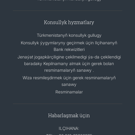
Konsullyk hyzmatlary
Türkmenistanyň konsullyk gullugy
Konsullyk ýygymlaryny geçirmek üçin Ilçihananyň
Bank rekwizitleri
Jenaýat jogapkärçiligine çekilmedigi ýa-da çekilendigi
baradaky Kepilnamany almak üçin gerek bolan
resminamalaryň sanawy .
Wiza resmileşdirmek üçin gerek resminamalaryň
sanawy
Resminamalar
Habarlaşmak üçin
ILÇIHANA: