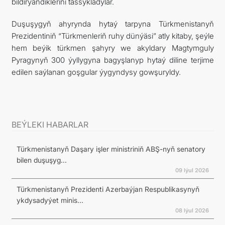
bildirýändiklerini tassykladylar.
Duşuşygyň ahyrynda hytaý tarpyna Türkmenistanyň
Prezidentiniň “Türkmenleriň ruhy dünýäsi” atly kitaby, şeýle
hem beýik türkmen şahyry we akyldary Magtymguly
Pyragynyň 300 ýyllygyna bagyşlanyp hytaý diline terjime
edilen saýlanan goşgular ýygyndysy gowşuryldy.
BEÝLEKI HABARLAR
Türkmenistanyň Daşary işler ministriniň ABŞ-nyň senatory
bilen duşuşyg...
09 Iýul 2026
Türkmenistanyň Prezidenti Azerbaýjan Respublikasynyň
ykdysadyýet minis...
08 Iýul 2026