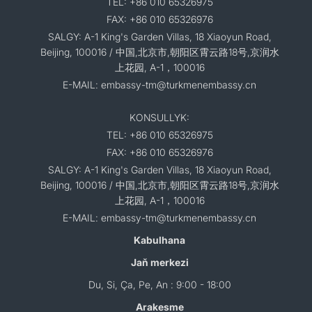
TEL: +86 010 65326975
FAX: +86 010 65326976
SALGY: A-1 King's Garden Villas, 18 Xiaoyun Road,
Beijing, 100016 / 中国,北京市,朝阳区霄云路18号,京润水
上花园, A-1，100016
E-MAIL: embassy-tm@turkmenembassy.cn
KONSULLYK:
TEL: +86 010 65326975
FAX: +86 010 65326976
SALGY: A-1 King's Garden Villas, 18 Xiaoyun Road,
Beijing, 100016 / 中国,北京市,朝阳区霄云路18号,京润水
上花园, A-1，100016
E-MAIL: embassy-tm@turkmenembassy.cn
Kabulhana
Jaň merkezi
Du, Si, Ça, Pe, An : 9:00 - 18:00
Arakesme