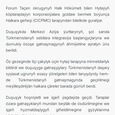
Forum Taçen okrugynyň Halk Hökümeti bilen Hytaýyň
köptaraplaýyn korporasiýalara goldaw bermek boýunça
Halkara geňeşi (СIСРМС) tarapyndan bilelikde guralýar.
Duşuşykda Merkezi Aziýa ýurtlarynyň, şol sanda
Türkmenistanyň sebitara integrasiýa başlangyçlaryna we
durnukly ösüşe gatnaşmagynyň ähmiýetine aýratyn üns
berildi.
Öz gezeginde Ilçi çakylyk üçin hytaý tarapyna minnetdarlyk
bildirdi we duşuşyga gatnaşyjylary Türkmenistanyň daşary
syýasat ugrunyň esasy ýörelgeleri bilen tanyşdyrdy hem-
de Türkmenistanyň gatnaşmagynda geçirilmegi
meýilleşdirilýän halkara çäreler barada gürrüň berdi.
Duşuşyk hoşniýetli we işjeň ýagdaýda geçdi. Taraplar
özara gatnaşyklaryň mundan beýläk-de ösdürilmegine we
işjeň hyzmatdaşlygyň giňeldilmegine gyzyklanma